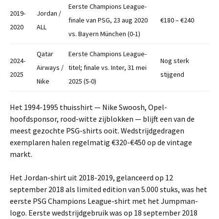
Eerste Champions League-
2019-
Jordan /
finale van PSG, 23 aug 2020
€180 – €240
2020
ALL
vs. Bayern München (0-1)
Qatar
Eerste Champions League-
2024-
Nog sterk
Airways /
titel; finale vs. Inter, 31 mei
2025
stijgend
Nike
2025 (5-0)
Het 1994-1995 thuisshirt — Nike Swoosh, Opel-
hoofdsponsor, rood-witte zijblokken — blijft een van de
meest gezochte PSG-shirts ooit. Wedstrijdgedragen
exemplaren halen regelmatig €320-€450 op de vintage
markt.
Het Jordan-shirt uit 2018-2019, gelanceerd op 12
september 2018 als limited edition van 5.000 stuks, was het
eerste PSG Champions League-shirt met het Jumpman-
logo. Eerste wedstrijdgebruik was op 18 september 2018