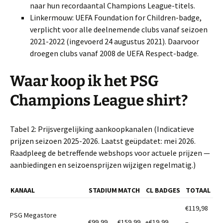
naar hun recordaantal Champions League-titels.
Linkermouw: UEFA Foundation for Children-badge,
verplicht voor alle deelnemende clubs vanaf seizoen
2021-2022 (ingevoerd 24 augustus 2021). Daarvoor
droegen clubs vanaf 2008 de UEFA Respect-badge.
Waar koop ik het PSG
Champions League shirt?
Tabel 2: Prijsvergelijking aankoopkanalen (Indicatieve
prijzen seizoen 2025-2026. Laatst geüpdatet: mei 2026.
Raadpleeg de betreffende webshops voor actuele prijzen —
aanbiedingen en seizoensprijzen wijzigen regelmatig.)
KANAAL
STADIUM
MATCH
CL BADGES
TOTAAL
€119,98
PSG Megastore
€99,99
€159,99
+€19,99
–