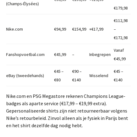
(Champs-Élysées)
€179,98
€112,98
Nike.com
€94,99
€154,99
+€17,99
–
€172,98
Vanaf
Fanshopvoetbal.com
€45,99
–
Inbegrepen
€45,99
€45 –
€90 –
€45 –
eBay (tweedehands)
Wisselend
€80
€140
€140
Nike.com en PSG Megastore rekenen Champions League-
badges als aparte service (€17,99 – €19,99 extra).
Gepersonaliseerde shirts zijn niet retourneerbaar volgens
Nike’s retourbeleid. Zinvol alleen als je fysiek in Parijs bent
en het shirt dezelfde dag nodig hebt.