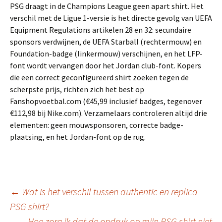
PSG draagt in de Champions League geen apart shirt. Het
verschil met de Ligue 1-versie is het directe gevolg van UEFA
Equipment Regulations artikelen 28 en 32: secundaire
sponsors verdwijnen, de UEFA Starball (rechtermouw) en
Foundation-badge (linkermouw) verschijnen, en het LFP-
font wordt vervangen door het Jordan club-font. Kopers
die een correct geconfigureerd shirt zoeken tegen de
scherpste prijs, richten zich het best op
Fanshopvoetbal.com (€45,99 inclusief badges, tegenover
€112,98 bij Nike.com). Verzamelaars controleren altijd drie
elementen: geen mouwsponsoren, correcte badge-
plaatsing, en het Jordan-font op de rug.
Berichtnavigatie
←
Wat is het verschil tussen authentic en replica
PSG shirt?
Hoe zorg ik dat de opdruk op mijn PSG shirt niet