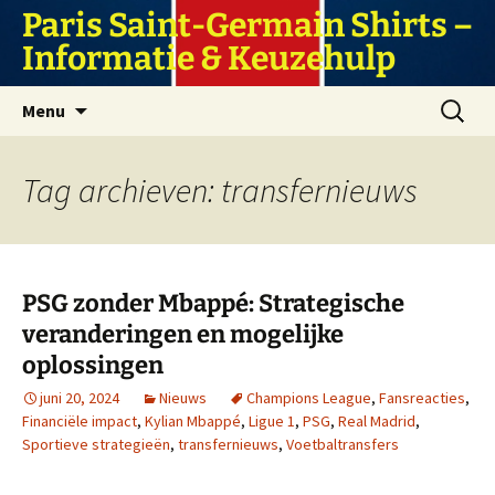
Ga
Paris Saint-Germain Shirts –
naar
Informatie & Keuzehulp
de
inhoud
Zoeken
Menu
naar:
Tag archieven: transfernieuws
PSG zonder Mbappé: Strategische
veranderingen en mogelijke
oplossingen
juni 20, 2024
Nieuws
Champions League
,
Fansreacties
,
Financiële impact
,
Kylian Mbappé
,
Ligue 1
,
PSG
,
Real Madrid
,
Sportieve strategieën
,
transfernieuws
,
Voetbaltransfers