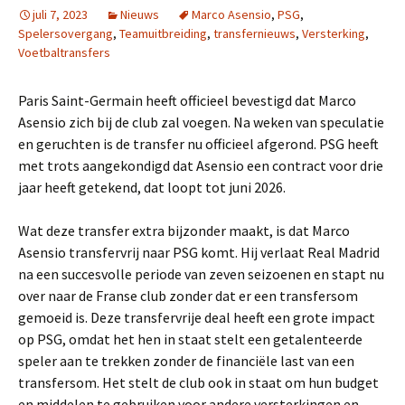
juli 7, 2023
Nieuws
Marco Asensio
,
PSG
,
Spelersovergang
,
Teamuitbreiding
,
transfernieuws
,
Versterking
,
Voetbaltransfers
Paris Saint-Germain heeft officieel bevestigd dat Marco
Asensio zich bij de club zal voegen. Na weken van speculatie
en geruchten is de transfer nu officieel afgerond. PSG heeft
met trots aangekondigd dat Asensio een contract voor drie
jaar heeft getekend, dat loopt tot juni 2026.
Wat deze transfer extra bijzonder maakt, is dat Marco
Asensio transfervrij naar PSG komt. Hij verlaat Real Madrid
na een succesvolle periode van zeven seizoenen en stapt nu
over naar de Franse club zonder dat er een transfersom
gemoeid is. Deze transfervrije deal heeft een grote impact
op PSG, omdat het hen in staat stelt een getalenteerde
speler aan te trekken zonder de financiële last van een
transfersom. Het stelt de club ook in staat om hun budget
en middelen te gebruiken voor andere versterkingen en