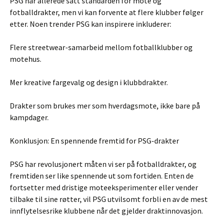
PSG har allerede satt standarden for mote og
fotballdrakter, men vi kan forvente at flere klubber følger
etter. Noen trender PSG kan inspirere inkluderer:
Flere streetwear-samarbeid mellom fotballklubber og
motehus.
Mer kreative fargevalg og design i klubbdrakter.
Drakter som brukes mer som hverdagsmote, ikke bare på
kampdager.
Konklusjon: En spennende fremtid for PSG-drakter
PSG har revolusjonert måten vi ser på fotballdrakter, og
fremtiden ser like spennende ut som fortiden. Enten de
fortsetter med dristige moteeksperimenter eller vender
tilbake til sine røtter, vil PSG utvilsomt forbli en av de mest
innflytelsesrike klubbene når det gjelder draktinnovasjon.