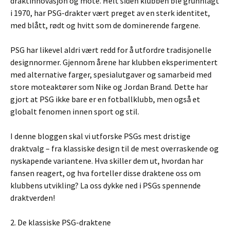
draktinnovasjon og mote. Helt siden klubben ble grunnlagt
i 1970, har PSG-drakter vært preget av en sterk identitet,
med blått, rødt og hvitt som de dominerende fargene.
PSG har likevel aldri vært redd for å utfordre tradisjonelle
designnormer. Gjennom årene har klubben eksperimentert
med alternative farger, spesialutgaver og samarbeid med
store moteaktører som Nike og Jordan Brand. Dette har
gjort at PSG ikke bare er en fotballklubb, men også et
globalt fenomen innen sport og stil.
I denne bloggen skal vi utforske PSGs mest dristige
draktvalg – fra klassiske design til de mest overraskende og
nyskapende variantene. Hva skiller dem ut, hvordan har
fansen reagert, og hva forteller disse draktene oss om
klubbens utvikling? La oss dykke ned i PSGs spennende
draktverden!
2. De klassiske PSG-draktene