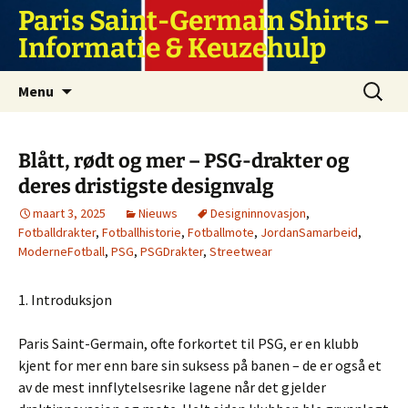
Ga
Paris Saint-Germain Shirts –
naar
Informatie & Keuzehulp
de
inhoud
Zoeken
Menu
naar:
Blått, rødt og mer – PSG-drakter og
deres dristigste designvalg
maart 3, 2025
Nieuws
Designinnovasjon
,
Fotballdrakter
,
Fotballhistorie
,
Fotballmote
,
JordanSamarbeid
,
ModerneFotball
,
PSG
,
PSGDrakter
,
Streetwear
1. Introduksjon
Paris Saint-Germain, ofte forkortet til PSG, er en klubb
kjent for mer enn bare sin suksess på banen – de er også et
av de mest innflytelsesrike lagene når det gjelder