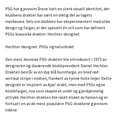
PSG har gjennom årene hatt en sterk visuell identitet, der
klubbens drakter har vært en viktig del av lagets
merkevare. Selv om klubben har eksperimentert med ulike
design og farger, er det spesielt én stil som har definert
PSGs klassiske drakter: Hechter-designet.
Hechter-designet: PSGs signaturdrakt
Den mest ikoniske PSG-drakten ble introdusert i 1973 av
designeren og daværende klubbpresident Daniel Hechter.
Drakten består av en dyp blå bunnfarge, en bred rød
vertikal stripe i midten, flankert av tynne hvite linjer. Dette
designet er inspirert av Ajax’ drakt, men med PSGs egne
klubbfarger, noe som skapte et unikt og gjenkjennelig
uttrykk. Hechter-drakten ble raskt elsket av fansen og er
fortsatt en av de mest populære PSG-draktene gjennom
tidene.