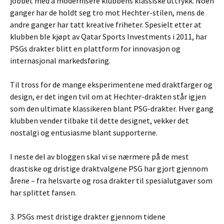
jobbet med å modernisere klubbens klassiske uttrykk. Noen
ganger har de holdt seg tro mot Hechter-stilen, mens de
andre ganger har tatt kreative friheter. Spesielt etter at
klubben ble kjøpt av Qatar Sports Investments i 2011, har
PSGs drakter blitt en plattform for innovasjon og
internasjonal markedsføring.
Til tross for de mange eksperimentene med draktfarger og
design, er det ingen tvil om at Hechter-drakten står igjen
som den ultimate klassikeren blant PSG-drakter. Hver gang
klubben vender tilbake til dette designet, vekker det
nostalgi og entusiasme blant supporterne.
I neste del av bloggen skal vi se nærmere på de mest
drastiske og dristige draktvalgene PSG har gjort gjennom
årene – fra helsvarte og rosa drakter til spesialutgaver som
har splittet fansen.
3. PSGs mest dristige drakter gjennom tidene