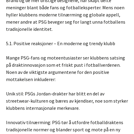
Brand og de mer dristige designene, har skapt delte
meninger blant både fans og fotballeksperter. Mens noen
hyller klubbens moderne tilnærming og globale appell,
mener andre at PSG beveger seg for langt unna fotballens
tradisjonelle identitet.
5.1. Positive reaksjoner – En moderne og trendy klubb
Mange PSG-fans og moteentusiaster ser klubbens satsing
på draktinnovasjon som et friskt pust i fotballverdenen.
Noen av de viktigste argumentene for den positive
mottakelsen inkluderer:
Unik stil: PSGs Jordan-drakter har blitt en del av
streetwear-kulturen og bæres av kjendiser, noe som styrker
klubbens internasjonale merkevare.
Innovativ tilnærming: PSG tør å utfordre fotballdraktens
tradisjonelle normer og blander sport og mote på en ny