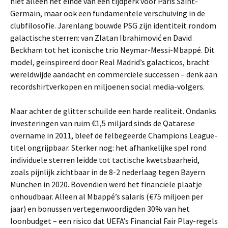
niet alleen het einde van een tijdperk voor Paris Saint-
Germain, maar ook een fundamentele verschuiving in de
clubfilosofie. Jarenlang bouwde PSG zijn identiteit rondom
galactische sterren: van Zlatan Ibrahimović en David
Beckham tot het iconische trio Neymar-Messi-Mbappé. Dit
model, geïnspireerd door Real Madrid’s galacticos, bracht
wereldwijde aandacht en commerciële successen – denk aan
recordshirtverkopen en miljoenen social media-volgers.
Maar achter de glitter schuilde een harde realiteit. Ondanks
investeringen van ruim €1,5 miljard sinds de Qatarese
overname in 2011, bleef de felbegeerde Champions League-
titel ongrijpbaar. Sterker nog: het afhankelijke spel rond
individuele sterren leidde tot tactische kwetsbaarheid,
zoals pijnlijk zichtbaar in de 8-2 nederlaag tegen Bayern
München in 2020. Bovendien werd het financiële plaatje
onhoudbaar. Alleen al Mbappé’s salaris (€75 miljoen per
jaar) en bonussen vertegenwoordigden 30% van het
loonbudget – een risico dat UEFA’s Financial Fair Play-regels