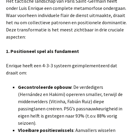
Het tactische landschap van Paris Saint-Germain heeft
onder Luis Enrique een complete metamorfose ondergaan.
Waar voorheen individuele flair de dienst uitmaakte, draait
het nu om collectieve patronen en positionele dominantie.
Deze transformatie is het meest zichtbaar in drie cruciale
aspecten:
1. Positioneel spel als fundament
Enrique heeft een 4-3-3 systeem geïmplementeerd dat
draait om:
Gecontroleerde opbouw
: De verdedigers
(Hernández en Hakimi) opereren smaller, terwijl de
middenvelders (Vitinha, Fabián Ruiz) diepe
passinglanen creëren. PSG’s passnauwkeurigheid in
eigen helft is gestegen naar 93% (t.o.v. 88% vorig
seizoen).
Vloeibare positieswissels
: Aanvallers wisselen