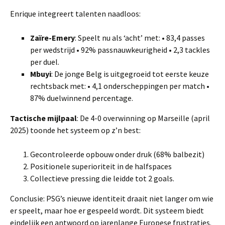
Enrique integreert talenten naadloos:
Zaïre-Emery
: Speelt nu als ‘acht’ met: • 83,4 passes
per wedstrijd • 92% passnauwkeurigheid • 2,3 tackles
per duel.
Mbuyi
: De jonge Belg is uitgegroeid tot eerste keuze
rechtsback met: • 4,1 onderscheppingen per match •
87% duelwinnend percentage.
Tactische mijlpaal
: De 4-0 overwinning op Marseille (april
2025) toonde het systeem op z’n best:
Gecontroleerde opbouw onder druk (68% balbezit)
Positionele superioriteit in de halfspaces
Collectieve pressing die leidde tot 2 goals.
Conclusie: PSG’s nieuwe identiteit draait niet langer om wie
er speelt, maar hoe er gespeeld wordt. Dit systeem biedt
eindelijk een antwoord op jarenlange Europese frustraties.