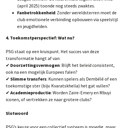
(april 2025) toonde nog steeds zwaktes.
Fanbetrokkenheid
: Zonder wereldsterren moet de
club emotionele verbinding opbouwen via speelstijl
en jeugdhelden.
4. Toekomstperspectief: Wat nu?
PSG staat op een kruispunt. Het succes van deze
transformatie hangt af van:
✔
Doorzettingsvermogen
: Blijft het beleid consistent,
ook na een mogelijk Europees falen?
✔
Slimme transfers
: Kunnen spelers als Dembélé of een
toekomstige ster (bijv. Kvaratskhelia) het gat vullen?
✔
Academieproductie
: Worden Zaïre-Emery en Mbuyi
iconen, of vertrekken ze naar grotere clubs?
Slotwoord
PSG’s keuze voor een collectief systeem is moedig, maar