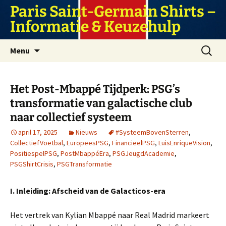
Ga
Paris Saint-Germain Shirts –
naar
Informatie & Keuzehulp
de
inhoud
Zoeken
Menu
naar:
Het Post-Mbappé Tijdperk: PSG’s
transformatie van galactische club
naar collectief systeem
april 17, 2025
Nieuws
#SysteemBovenSterren
,
CollectiefVoetbal
,
EuropeesPSG
,
FinancieelPSG
,
LuisEnriqueVision
,
PositiespelPSG
,
PostMbappéEra
,
PSGJeugdAcademie
,
PSGShirtCrisis
,
PSGTransformatie
I. Inleiding: Afscheid van de Galacticos-era
Het vertrek van Kylian Mbappé naar Real Madrid markeert