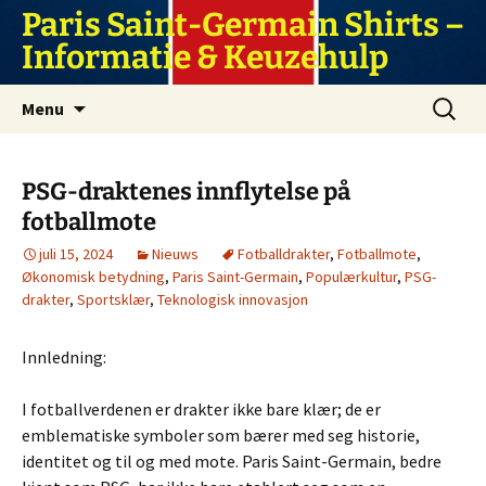
Ga
Paris Saint-Germain Shirts –
naar
Informatie & Keuzehulp
de
inhoud
Zoeken
Menu
naar:
PSG-draktenes innflytelse på
fotballmote
juli 15, 2024
Nieuws
Fotballdrakter
,
Fotballmote
,
Økonomisk betydning
,
Paris Saint-Germain
,
Populærkultur
,
PSG-
drakter
,
Sportsklær
,
Teknologisk innovasjon
Innledning:
I fotballverdenen er drakter ikke bare klær; de er
emblematiske symboler som bærer med seg historie,
identitet og til og med mote. Paris Saint-Germain, bedre