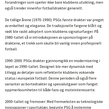
forandringer som speiler ikke bare klubbens utvikling, men
også trender innenfor fotballdrakter generelt.
De tidlige årene (1970-1990): PSGs første drakter var preget
av enkelhet og eleganse. De tradisjonelle fargene blått og
rødt ble raskt adoptert som klubbens signaturfarger. På
1980-tallet så vi introduksjonen av sponsorlogoer på
draktene, et trekk som skulle bli vanlig innen profesjonell
fotball.
1990-2000: PSGs drakter gjennomgikk en modernisering i
løpet av 1990-tallet. Designet ble mer dynamisk med
tillegg av detaljer som reflekterte klubbens voksende
status i europeisk fotball. Denne perioden så også flere
varianter av bortedrakter og spesialutgaver som fanget
oppmerksomheten til både fans og moteinteresserte.
2000-tallet og fremover: Med fremveksten av teknologiske
innovasjoner i sportsklær, begynte PSG å innlemme