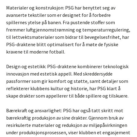
Materialer og konstruksjon: PSG har benyttet seg av
avanserte tekstiler som er designet for å forbedre
spillernes ytelse på banen. Fra pustende stoffer som
fremmer luftgjennomstrømning og temperaturregulering,
til lettvektsmaterialer som bidrar til bevegelsesfrihet, har
PSG-draktene blitt optimalisert for å møte de fysiske
kravene til moderne fotball.
Design og estetikk: PSG-draktene kombinerer teknologisk
innovasjon med estetisk appell. Med skreddersydde
passformer som gir komfort og støtte, samt detaljer som
reflekterer klubbens kultur og historie, har PSG klart å
skape drakter som appellerer til både spillere og tilskuere.
Bærekraft og ansvarlighet: PSG har også tatt skritt mot
bærekraftig produksjon av sine drakter. Gjennom bruk av
resirkulerte materialer og reduksjon av miljøpåvirkningen
under produksjonsprosessen, viser klubben et engasjement