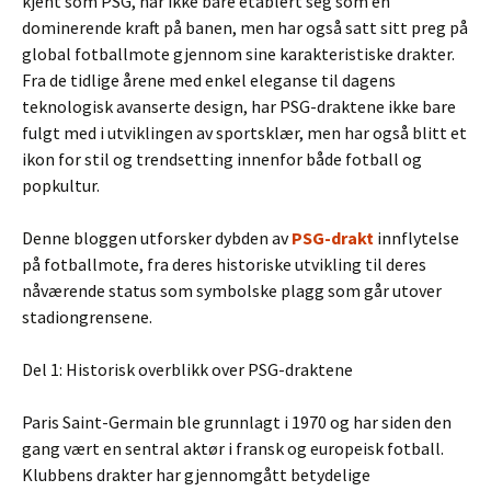
kjent som PSG, har ikke bare etablert seg som en
dominerende kraft på banen, men har også satt sitt preg på
global fotballmote gjennom sine karakteristiske drakter.
Fra de tidlige årene med enkel eleganse til dagens
teknologisk avanserte design, har PSG-draktene ikke bare
fulgt med i utviklingen av sportsklær, men har også blitt et
ikon for stil og trendsetting innenfor både fotball og
popkultur.
Denne bloggen utforsker dybden av
PSG-drakt
innflytelse
på fotballmote, fra deres historiske utvikling til deres
nåværende status som symbolske plagg som går utover
stadiongrensene.
Del 1: Historisk overblikk over PSG-draktene
Paris Saint-Germain ble grunnlagt i 1970 og har siden den
gang vært en sentral aktør i fransk og europeisk fotball.
Klubbens drakter har gjennomgått betydelige