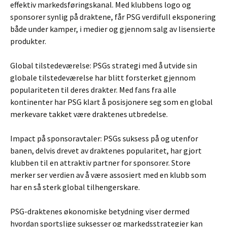
effektiv markedsføringskanal. Med klubbens logo og
sponsorer synlig på draktene, får PSG verdifull eksponering
både under kamper, i medier og gjennom salg av lisensierte
produkter.
Global tilstedeværelse: PSGs strategi med å utvide sin
globale tilstedeværelse har blitt forsterket gjennom
populariteten til deres drakter. Med fans fra alle
kontinenter har PSG klart å posisjonere seg som en global
merkevare takket være draktenes utbredelse.
Impact på sponsoravtaler: PSGs suksess på og utenfor
banen, delvis drevet av draktenes popularitet, har gjort
klubben til en attraktiv partner for sponsorer. Store
merker ser verdien av å være assosiert med en klubb som
har en så sterk global tilhengerskare.
PSG-draktenes økonomiske betydning viser dermed
hvordan sportslige suksesser og markedsstrategier kan