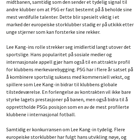
midtbanen, samtidig som den sender et tydelig signal til
andre klubber om at PSG er fast bestemt på å beholde sine
mest verdifulle talenter. Dette blir spesielt viktig i et
marked der europeiske storklubber stadig er på utkikk etter
unge stjerner som kan forsterke sine rekker.
Lee Kang-ins rolle strekker seg imidlertid langt utover det
sportslige. Hans popularitet på sosiale medier og
internasjonale appell gjør ham også til en attraktiv profil
for klubbens merkevarebygging. PSG har i flere år satset på
å kombinere sportslig suksess med kommersiell vekst, og
spillere som Lee Kang-in bidrar til klubbens globale
tilstedeværelse. En forlengelse av kontrakten vil ikke bare
styrke lagets prestasjoner på banen, men også bidra til å
opprettholde PSGs posisjon som en av de mest profilerte
klubbene i internasjonal fotball.
Samtidig er konkurransen om Lee Kang-in tydelig. Flere
europeiske storklubber har fulgt hans utvikling nøye, og