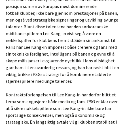
posisjon som en av Europas mest dominerende
fotballklubber, ikke bare gjennom prestasjoner på banen,
men også ved strategiske signeringer og utvikling av unge
talenter. Blant disse talentene har den sørkoreanske
midtbanespilleren Lee Kang-in vist seg å være en
nøkkelspiller for klubbens fremtid. Siden sin ankomst til
Paris har Lee Kang-in imponert både trenere og fans med
sin tekniske ferdighet, intelligens på banen og evne til å
skape målsjanser i avgjørende øyeblikk. Hans allsidighet
gjør ham til en uvurderlig ressurs, og han har raskt blitt en
viktig brikke i PSGs strategi for å kombinere etablerte
stjernespillere med unge talenter.
Kontraktsforlengelsen til Lee Kang-in har derfor blitt et
tema som engasjerer både media og fans. PSG er klar over
at å sikre nøkkelspillere som Lee Kang-in ikke bare har
sportslige konsekvenser, men også økonomiske og
strategiske. En langsiktig avtale vil gi klubben stabilitet i