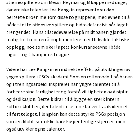
stjernespillere som Messi, Neymar og Mbappé med unge,
dynamiske talenter. Lee Kang-in representerer den
perfekte broen mellom disse to gruppene, med evnen til å
både støtte offensive spillere og bidra defensivt når laget
trenger det. Hans tilstedeværelse på midtbanen gjør det
mulig for treneren å implementere mer fleksible taktiske
opplegg, noe som øker lagets konkurranseevne i både
Ligue 1 og Champions League.
Videre har Lee Kang-in en indirekte effekt på utviklingen av
yngre spillere i PSGs akademi. Som en rollemodell på banen
og i treningsarbeid, inspirerer han yngre talenter til å
forbedre sine ferdigheter og forstå viktigheten av disiplin
og dedikasjon. Dette bidrar til å bygge en sterk intern
kultur i klubben, der talenter ser en klar vei fra akademiet
til førstelaget. I lengden kan dette styrke PSGs posisjon
som en klubb som ikke bare kjøper ferdige stjerner, men
også utvikler egne talenter.