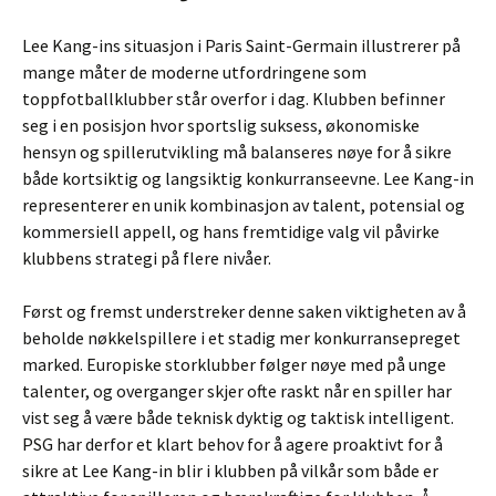
Lee Kang-ins situasjon i Paris Saint-Germain illustrerer på
mange måter de moderne utfordringene som
toppfotballklubber står overfor i dag. Klubben befinner
seg i en posisjon hvor sportslig suksess, økonomiske
hensyn og spillerutvikling må balanseres nøye for å sikre
både kortsiktig og langsiktig konkurranseevne. Lee Kang-in
representerer en unik kombinasjon av talent, potensial og
kommersiell appell, og hans fremtidige valg vil påvirke
klubbens strategi på flere nivåer.
Først og fremst understreker denne saken viktigheten av å
beholde nøkkelspillere i et stadig mer konkurransepreget
marked. Europiske storklubber følger nøye med på unge
talenter, og overganger skjer ofte raskt når en spiller har
vist seg å være både teknisk dyktig og taktisk intelligent.
PSG har derfor et klart behov for å agere proaktivt for å
sikre at Lee Kang-in blir i klubben på vilkår som både er