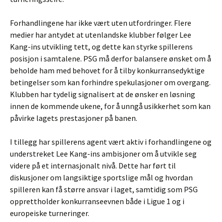
Forhandlingene har ikke vært uten utfordringer. Flere
medier har antydet at utenlandske klubber følger Lee
Kang-ins utvikling tett, og dette kan styrke spillerens
posisjon i samtalene. PSG må derfor balansere ønsket om å
beholde ham med behovet for å tilby konkurransedyktige
betingelser som kan forhindre spekulasjoner om overgang.
Klubben har tydelig signalisert at de ønsker en løsning
innen de kommende ukene, for å unngå usikkerhet som kan
påvirke lagets prestasjoner på banen.
I tillegg har spillerens agent vært aktiv i forhandlingene og
understreket Lee Kang-ins ambisjoner om å utvikle seg
videre på et internasjonalt nivå. Dette har ført til
diskusjoner om langsiktige sportslige mål og hvordan
spilleren kan få større ansvar i laget, samtidig som PSG
opprettholder konkurranseevnen både i Ligue 1 og i
europeiske turneringer.