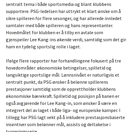
sentralt tema i både sportsmedia og blant klubbens
supportere. PSG-ledelsen har uttrykt et klart ønske om å
sikre spilleren for flere sesonger, og har allerede innledet
samtaler med både spilleren og hans representanter.
Hovedmålet for klubben er å tilby en avtale som
gjenspeiler Lee Kang-ins økende verdi, samtidig som det gir
ham en tydelig sportslig rolle i laget.
Ifølge flere rapporter har forhandlingene fokusert på tre
hovedområder: økonomiske betingelser, spilletid og
langsiktige sportslige mål. Lønnsnivået er naturligvis et
sentralt punkt, da PSG ønsker å belønne spillerens
prestasjoner samtidig som de opprettholder klubbens
økonomiske bærekraft. Spilletid og posisjon på banen er
også avgjørende for Lee Kang-in, som ønsker å være en
integrert del av laget i både liga- og europeiske kamper. I
tillegg har PSG lagt vekt på å inkludere prestasjonsbaserte
insentiver som belønner mål, assists og deltakelse i
turneringsseire.