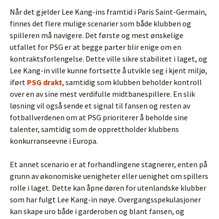
Når det gjelder Lee Kang-ins framtid i Paris Saint-Germain,
finnes det flere mulige scenarier som både klubben og
spilleren må navigere. Det første og mest ønskelige
utfallet for PSG er at begge parter blir enige om en
kontraktsforlengelse. Dette ville sikre stabilitet i laget, og
Lee Kang-in ville kunne fortsette å utvikle seg i kjent miljø,
iført
PSG drakt
, samtidig som klubben beholder kontroll
over en av sine mest verdifulle midtbanespillere. En slik
løsning vil også sende et signal til fansen og resten av
fotballverdenen om at PSG prioriterer å beholde sine
talenter, samtidig som de opprettholder klubbens
konkurranseevne i Europa.
Et annet scenario er at forhandlingene stagnerer, enten på
grunn av økonomiske uenigheter eller uenighet om spillers
rolle i laget. Dette kan åpne døren for utenlandske klubber
som har fulgt Lee Kang-in nøye. Overgangsspekulasjoner
kan skape uro både i garderoben og blant fansen, og