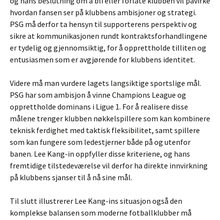
og hans beslutning om å bli eller forlate klubben vil påvirke
hvordan fansen ser på klubbens ambisjoner og strategi.
PSG må derfor ta hensyn til supporterens perspektiv og
sikre at kommunikasjonen rundt kontraktsforhandlingene
er tydelig og gjennomsiktig, for å opprettholde tilliten og
entusiasmen som er avgjørende for klubbens identitet.
Videre må man vurdere lagets langsiktige sportslige mål.
PSG har som ambisjon å vinne Champions League og
opprettholde dominans i Ligue 1. For å realisere disse
målene trenger klubben nøkkelspillere som kan kombinere
teknisk ferdighet med taktisk fleksibilitet, samt spillere
som kan fungere som ledestjerner både på og utenfor
banen. Lee Kang-in oppfyller disse kriteriene, og hans
fremtidige tilstedeværelse vil derfor ha direkte innvirkning
på klubbens sjanser til å nå sine mål.
Til slutt illustrerer Lee Kang-ins situasjon også den
komplekse balansen som moderne fotballklubber må