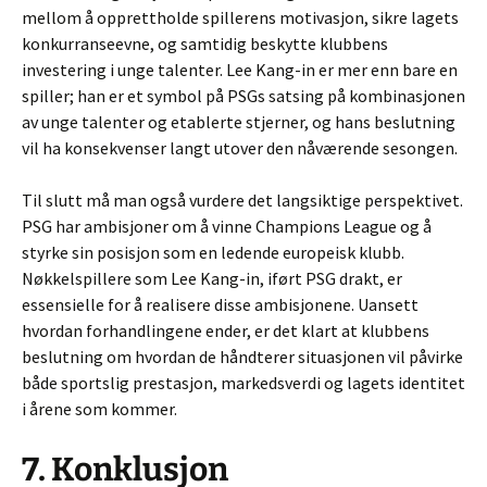
mellom å opprettholde spillerens motivasjon, sikre lagets
konkurranseevne, og samtidig beskytte klubbens
investering i unge talenter. Lee Kang-in er mer enn bare en
spiller; han er et symbol på PSGs satsing på kombinasjonen
av unge talenter og etablerte stjerner, og hans beslutning
vil ha konsekvenser langt utover den nåværende sesongen.
Til slutt må man også vurdere det langsiktige perspektivet.
PSG har ambisjoner om å vinne Champions League og å
styrke sin posisjon som en ledende europeisk klubb.
Nøkkelspillere som Lee Kang-in, iført PSG drakt, er
essensielle for å realisere disse ambisjonene. Uansett
hvordan forhandlingene ender, er det klart at klubbens
beslutning om hvordan de håndterer situasjonen vil påvirke
både sportslig prestasjon, markedsverdi og lagets identitet
i årene som kommer.
7. Konklusjon