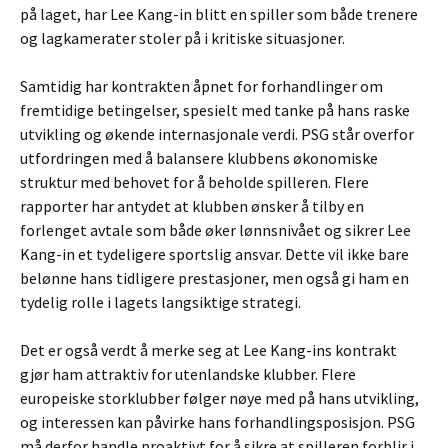
på laget, har Lee Kang-in blitt en spiller som både trenere
og lagkamerater stoler på i kritiske situasjoner.
Samtidig har kontrakten åpnet for forhandlinger om
fremtidige betingelser, spesielt med tanke på hans raske
utvikling og økende internasjonale verdi. PSG står overfor
utfordringen med å balansere klubbens økonomiske
struktur med behovet for å beholde spilleren. Flere
rapporter har antydet at klubben ønsker å tilby en
forlenget avtale som både øker lønnsnivået og sikrer Lee
Kang-in et tydeligere sportslig ansvar. Dette vil ikke bare
belønne hans tidligere prestasjoner, men også gi ham en
tydelig rolle i lagets langsiktige strategi.
Det er også verdt å merke seg at Lee Kang-ins kontrakt
gjør ham attraktiv for utenlandske klubber. Flere
europeiske storklubber følger nøye med på hans utvikling,
og interessen kan påvirke hans forhandlingsposisjon. PSG
må derfor handle proaktivt for å sikre at spilleren forblir i