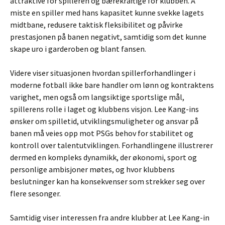
attraktive for spilleren og bærekraftige for klubben. Å
miste en spiller med hans kapasitet kunne svekke lagets
midtbane, redusere taktisk fleksibilitet og påvirke
prestasjonen på banen negativt, samtidig som det kunne
skape uro i garderoben og blant fansen.
Videre viser situasjonen hvordan spillerforhandlinger i
moderne fotball ikke bare handler om lønn og kontraktens
varighet, men også om langsiktige sportslige mål,
spillerens rolle i laget og klubbens visjon. Lee Kang-ins
ønsker om spilletid, utviklingsmuligheter og ansvar på
banen må veies opp mot PSGs behov for stabilitet og
kontroll over talentutviklingen. Forhandlingene illustrerer
dermed en kompleks dynamikk, der økonomi, sport og
personlige ambisjoner møtes, og hvor klubbens
beslutninger kan ha konsekvenser som strekker seg over
flere sesonger.
Samtidig viser interessen fra andre klubber at Lee Kang-in