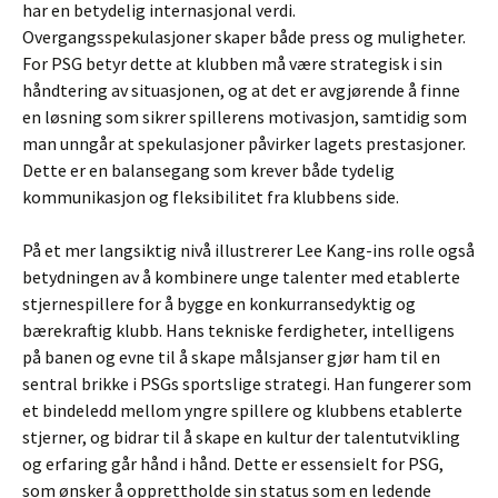
har en betydelig internasjonal verdi.
Overgangsspekulasjoner skaper både press og muligheter.
For PSG betyr dette at klubben må være strategisk i sin
håndtering av situasjonen, og at det er avgjørende å finne
en løsning som sikrer spillerens motivasjon, samtidig som
man unngår at spekulasjoner påvirker lagets prestasjoner.
Dette er en balansegang som krever både tydelig
kommunikasjon og fleksibilitet fra klubbens side.
På et mer langsiktig nivå illustrerer Lee Kang-ins rolle også
betydningen av å kombinere unge talenter med etablerte
stjernespillere for å bygge en konkurransedyktig og
bærekraftig klubb. Hans tekniske ferdigheter, intelligens
på banen og evne til å skape målsjanser gjør ham til en
sentral brikke i PSGs sportslige strategi. Han fungerer som
et bindeledd mellom yngre spillere og klubbens etablerte
stjerner, og bidrar til å skape en kultur der talentutvikling
og erfaring går hånd i hånd. Dette er essensielt for PSG,
som ønsker å opprettholde sin status som en ledende