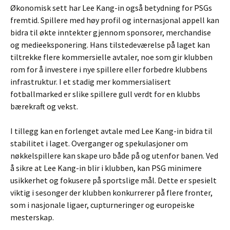
Økonomisk sett har Lee Kang-in også betydning for PSGs
fremtid. Spillere med høy profil og internasjonal appell kan
bidra til økte inntekter gjennom sponsorer, merchandise
og medieeksponering. Hans tilstedeværelse på laget kan
tiltrekke flere kommersielle avtaler, noe som gir klubben
rom for å investere i nye spillere eller forbedre klubbens
infrastruktur. I et stadig mer kommersialisert
fotballmarked er slike spillere gull verdt for en klubbs
bærekraft og vekst.
I tillegg kan en forlenget avtale med Lee Kang-in bidra til
stabilitet i laget. Overganger og spekulasjoner om
nøkkelspillere kan skape uro både på og utenfor banen. Ved
å sikre at Lee Kang-in blir i klubben, kan PSG minimere
usikkerhet og fokusere på sportslige mål. Dette er spesielt
viktig i sesonger der klubben konkurrerer på flere fronter,
som i nasjonale ligaer, cupturneringer og europeiske
mesterskap.