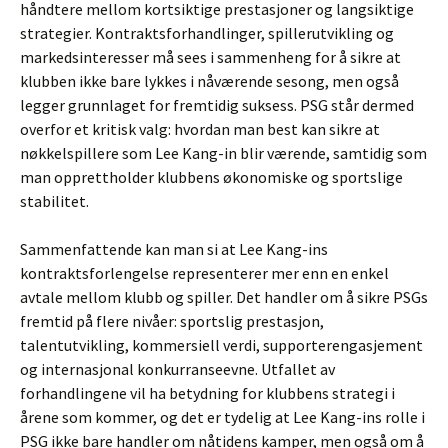
håndtere mellom kortsiktige prestasjoner og langsiktige
strategier. Kontraktsforhandlinger, spillerutvikling og
markedsinteresser må sees i sammenheng for å sikre at
klubben ikke bare lykkes i nåværende sesong, men også
legger grunnlaget for fremtidig suksess. PSG står dermed
overfor et kritisk valg: hvordan man best kan sikre at
nøkkelspillere som Lee Kang-in blir værende, samtidig som
man opprettholder klubbens økonomiske og sportslige
stabilitet.
Sammenfattende kan man si at Lee Kang-ins
kontraktsforlengelse representerer mer enn en enkel
avtale mellom klubb og spiller. Det handler om å sikre PSGs
fremtid på flere nivåer: sportslig prestasjon,
talentutvikling, kommersiell verdi, supporterengasjement
og internasjonal konkurranseevne. Utfallet av
forhandlingene vil ha betydning for klubbens strategi i
årene som kommer, og det er tydelig at Lee Kang-ins rolle i
PSG ikke bare handler om nåtidens kamper, men også om å