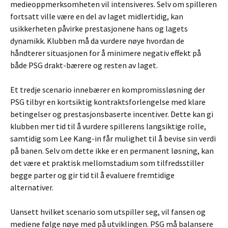
medieoppmerksomheten vil intensiveres. Selv om spilleren
fortsatt ville være en del av laget midlertidig, kan
usikkerheten påvirke prestasjonene hans og lagets
dynamikk. Klubben må da vurdere nøye hvordan de
håndterer situasjonen for å minimere negativ effekt på
både PSG drakt-bærere og resten av laget.
Et tredje scenario innebærer en kompromissløsning der
PSG tilbyr en kortsiktig kontraktsforlengelse med klare
betingelser og prestasjonsbaserte incentiver. Dette kan gi
klubben mer tid til å vurdere spillerens langsiktige rolle,
samtidig som Lee Kang-in får mulighet til å bevise sin verdi
på banen. Selv om dette ikke er en permanent løsning, kan
det være et praktisk mellomstadium som tilfredsstiller
begge parter og gir tid til å evaluere fremtidige
alternativer.
Uansett hvilket scenario som utspiller seg, vil fansen og
mediene følge nøye med på utviklingen. PSG må balansere