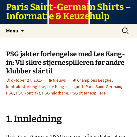
Ga
Paris Saint-Germain Shirts –
naar
Informatie & Keuzehulp
de
inhoud
Zoeken
Menu
naar:
PSG jakter forlengelse med Lee Kang-
in: Vil sikre stjernespilleren før andre
klubber slår til
oktober 27, 2025
Nieuws
Champions League
,
kontraktsforlengelse
,
Lee Kang-in
,
Ligue 1
,
Paris Saint-Germain
,
PSG
,
PSG kontrakt
,
PSG midtbane
,
PSG stjernespillere
1. Innledning
Paris Saint-Germain (PSG) har de siste årene befestet sin