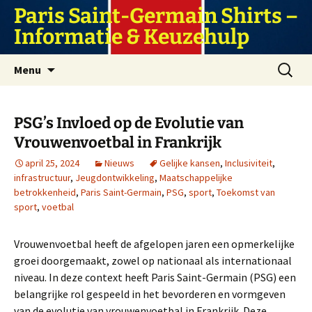
Ga
Paris Saint-Germain Shirts –
naar
Informatie & Keuzehulp
de
inhoud
Zoeken
Menu
naar:
PSG’s Invloed op de Evolutie van
Vrouwenvoetbal in Frankrijk
april 25, 2024
Nieuws
Gelijke kansen
,
Inclusiviteit
,
infrastructuur
,
Jeugdontwikkeling
,
Maatschappelijke
betrokkenheid
,
Paris Saint-Germain
,
PSG
,
sport
,
Toekomst van
sport
,
voetbal
Vrouwenvoetbal heeft de afgelopen jaren een opmerkelijke
groei doorgemaakt, zowel op nationaal als internationaal
niveau. In deze context heeft Paris Saint-Germain (PSG) een
belangrijke rol gespeeld in het bevorderen en vormgeven
van de evolutie van vrouwenvoetbal in Frankrijk. Deze