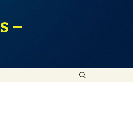
s –
Zoeken
naar:
: