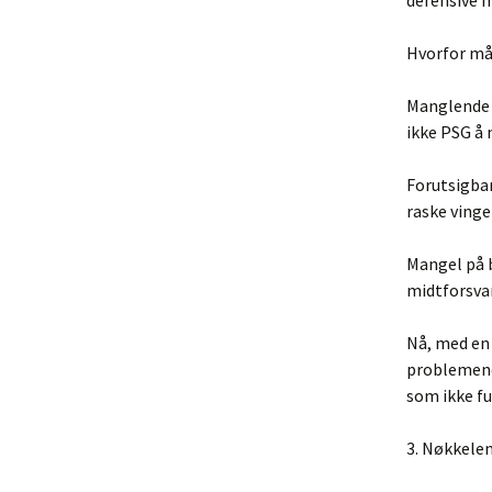
defensive m
Hvorfor må
Manglende C
ikke PSG å n
Forutsigbar
raske vinge
Mangel på b
midtforsva
Nå, med en 
problemene.
som ikke fu
3. Nøkkelen