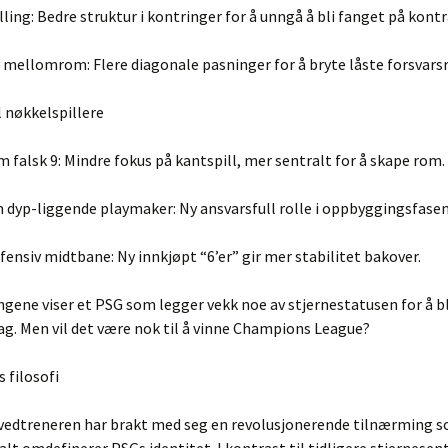
ling: Bedre struktur i kontringer for å unngå å bli fanget på kontr
 mellomrom: Flere diagonale pasninger for å bryte låste forsvarsr
l nøkkelspillere
falsk 9: Mindre fokus på kantspill, mer sentralt for å skape rom.
 dyp-liggende playmaker: Ny ansvarsfull rolle i oppbyggingsfasen
fensiv midtbane: Ny innkjøpt “6’er” gir mer stabilitet bakover.
ngene viser et PSG som legger vekk noe av stjernestatusen for å b
g. Men vil det være nok til å vinne Champions League?
s filosofi
vedtreneren har brakt med seg en revolusjonerende tilnærming 