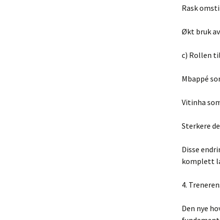
Rask omstil
Økt bruk av
c) Rollen ti
Mbappé som 
Vitinha som
Sterkere de
Disse endri
komplett la
4. Treneren
Den nye ho