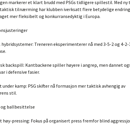
en markerer et klart brudd med PSGs tidligere spillestil. Med ny 
 taktisk tilnærming har klubben iverksatt flere betydelige endrin
laget mer fleksibelt og konkurransedyktig i Europa.
onsjusteringer
il hybridsystemer: Treneren eksperimenterer nå med 3-5-2 og 4-2-
se.
k backspill: Kantbackene spiller høyere i angrep, men dannet ogs
r i defensive fasier.
et under kamp: PSG skifter nå formasjon mer taktisk avhengig av
ens stil.
 og ballbesittelse
t høy-pressing: Fokus på organisert press fremfor blind aggressjo