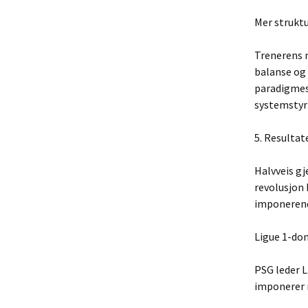
Mer struktu
Trenerens m
balanse og 
paradigmesk
systemstyr
5. Resultat
Halvveis gj
revolusjon 
imponerend
Ligue 1-do
PSG leder 
imponerer 