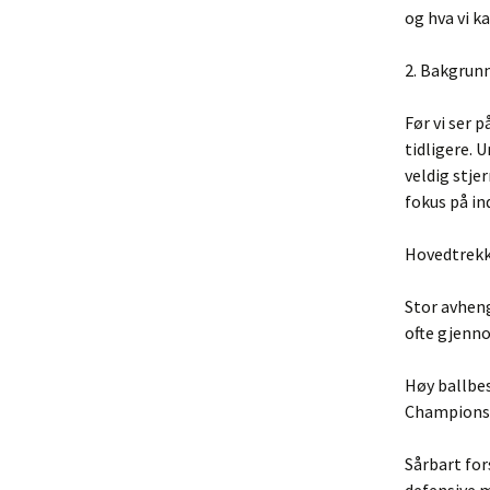
og hva vi 
2. Bakgrunn
Før vi ser p
tidligere. 
veldig stje
fokus på in
Hovedtrekk 
Stor avhen
ofte gjenn
Høy ballbes
Champions 
Sårbart for