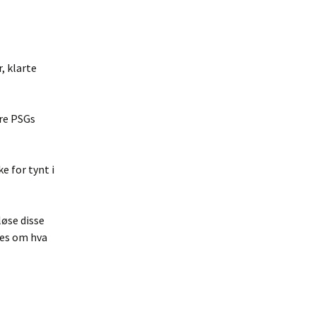
, klarte
tre PSGs
e for tynt i
løse disse
nes om hva