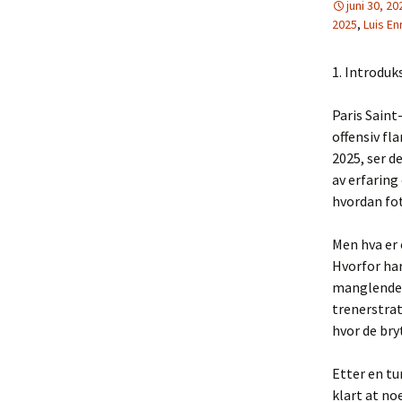
juni 30, 20
2025
,
Luis En
1. Introduk
Paris Saint
offensiv f
2025, ser d
av erfaring
hvordan fot
Men hva er 
Hvorfor har
manglende s
trenerstrat
hvor de br
Etter en tu
klart at no