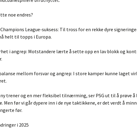
idtbanespillere bli utnyttet.
tte noe endres?
hampions League-suksess: Til tross for en rekke dyre signeringer
å helt til topps i Europa.
het i angrep: Motstandere lærte å sette opp en lav blokk og kon
r.
alanse mellom forsvar og angrep: I store kamper kunne laget virk
ret.
ny trener og en mer fleksibel tilnærming, ser PSG ut til å prøve å 
 Men før vi går dypere inn i de nye taktikkene, er det verdt å min
ngerte før.
dringer i 2025