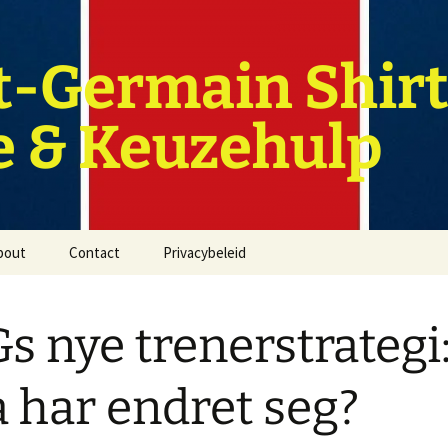
t-Germain Shirt
e & Keuzehulp
bout
Contact
Privacybeleid
s nye trenerstrategi
 har endret seg?