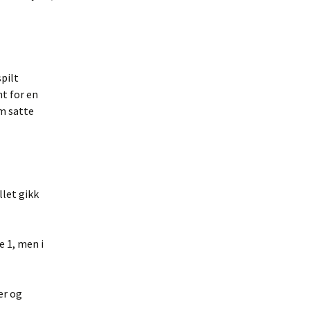
spilt
nt for en
om satte
let gikk
e 1, men i
er og