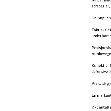
fundamental
strategier,
Grunnpilare
Taktisk fle
under kamp
Posisjonsba
rombevegels
Kollektivt 
defensive 
Praktisk g
En markant 
Økt antall 