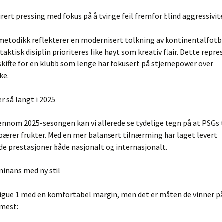
rert pressing med fokus på å tvinge feil fremfor blind aggressivit
etodikk reflekterer en modernisert tolkning av kontinentalfotba
taktisk disiplin prioriteres like høyt som kreativ flair. Dette repre
ifte for en klubb som lenge har fokusert på stjernepower over
ke.
er så langt i 2025
ennom 2025-sesongen kan vi allerede se tydelige tegn på at PSGs 
bærer frukter. Med en mer balansert tilnærming har laget levert
e prestasjoner både nasjonalt og internasjonalt.
minans med ny stil
Ligue 1 med en komfortabel margin, men det er måten de vinner 
mest: