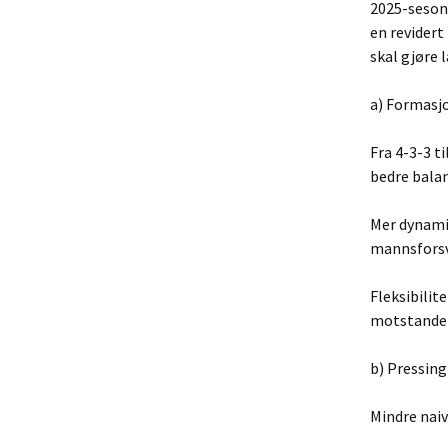
2025-sesong
en revidert
skal gjøre 
a) Formasj
Fra 4-3-3 t
bedre balan
Mer dynamis
mannsforsva
Fleksibilit
motstander
b) Pressing
Mindre naiv