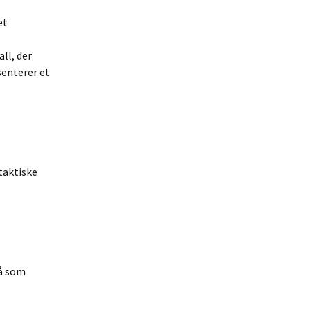
et
ll, der
senterer et
taktiske
på som