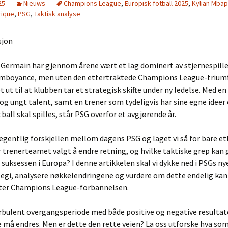
25
Nieuws
Champions League
,
Europisk fotball 2025
,
Kylian Mba
rique
,
PSG
,
Taktisk analyse
sjon
-Germain har gjennom årene vært et lag dominert av stjernespill
lamboyance, men uten den ettertraktede Champions League-triumfe
et ut til at klubben tar et strategisk skifte under ny ledelse. Med e
 og ungt talent, samt en trener som tydeligvis har sine egne idee
ball skal spilles, står PSG overfor et avgjørende år.
egentlig forskjellen mellom dagens PSG og laget vi så for bare ett
 trenerteamet valgt å endre retning, og hvilke taktiske grep kan 
uksessen i Europa? I denne artikkelen skal vi dykke ned i PSGs ny
egi, analysere nøkkelendringene og vurdere om dette endelig kan 
yter Champions League-forbannelsen.
rbulent overgangsperiode med både positive og negative resultate
e må endres. Men er dette den rette veien? La oss utforske hva som