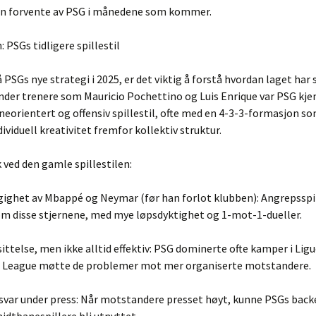
kan forvente av PSG i månedene som kommer.
: PSGs tidligere spillestil
å PSGs nye strategi i 2025, er det viktig å forstå hvordan laget har 
Under trenere som Mauricio Pochettino og Luis Enrique var PSG kje
rneorientert og offensiv spillestil, ofte med en 4-3-3-formasjon s
dividuell kreativitet fremfor kollektiv struktur.
ved den gamle spillestilen:
gighet av Mbappé og Neymar (før han forlot klubben): Angrepsspil
om disse stjernene, med mye løpsdyktighet og 1-mot-1-dueller.
ittelse, men ikke alltid effektiv: PSG dominerte ofte kamper i Ligu
League møtte de problemer mot mer organiserte motstandere.
svar under press: Når motstandere presset høyt, kunne PSGs back