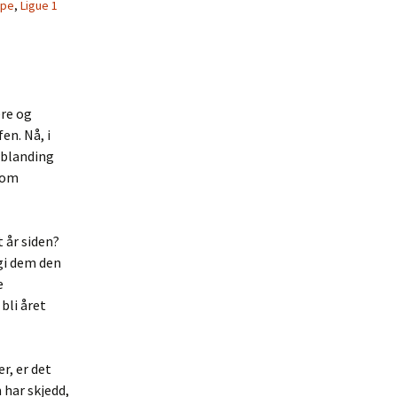
ppe
,
Ligue 1
ere og
n. Nå, i
n blanding
r om
 år siden?
gi dem den
e
bli året
r, er det
 har skjedd,