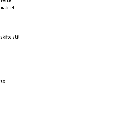
trerte
ialitet.
kifte stil
rte