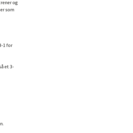
trener og
ger som
3-1 for
å et 3-
n.