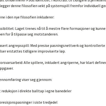
t omdefinerer PSGs identitet. I kontrast til tidligere stjernesen
 legger denne filosofien vekt på systemspill fremfor individuell gen
ne i den nye filosofien inkluderer:
ksibilitet: Laget trenes nå til å mestre flere formasjoner og kunne s
en for å tilpasse seg motstanderen.
sert angrepsspill: Med presise pasningsnettverk og kontrollerte
er erstattes tidligere improviserte løp.
forsvarsarbeid: Alle spillere, inkludert angriperne, har klart define
oppgaver.
jennomføring viser seg gjennom:
reduksjon i direkte balltap i egne banedeler
presisjonspasninger i siste tredjedel