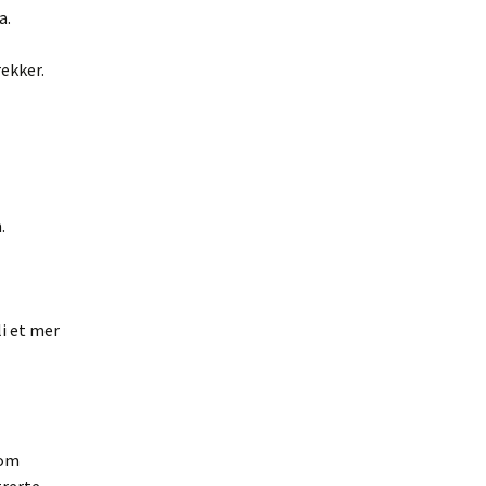
a.
ekker.
.
li et mer
som