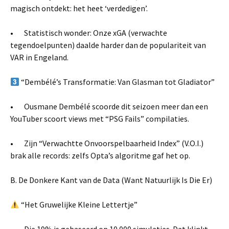
magisch ontdekt: het heet ‘verdedigen’.
• Statistisch wonder: Onze xGA (verwachte
tegendoelpunten) daalde harder dan de populariteit van
VAR in Engeland.
“Dembélé’s Transformatie: Van Glasman tot Gladiator”
• Ousmane Dembélé scoorde dit seizoen meer dan een
YouTuber scoort views met “PSG Fails” compilaties.
• Zijn “Verwachtte Onvoorspelbaarheid Index” (V.O.I.)
brak alle records: zelfs Opta’s algoritme gaf het op.
B. De Donkere Kant van de Data (Want Natuurlijk Is Die Er)
“Het Gruwelijke Kleine Lettertje”