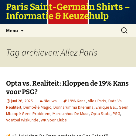
Ga
Paris Saint-Germain Shirts –
naar
Informatie & Keuzehulp
de
inhoud
Zoeken
Menu
naar:
Tag archieven: Allez Paris
Opta vs. Realiteit: Kloppen de 19% Kans
voor PSG?
juni 26, 2025
Nieuws
19% Kans
,
Allez Paris
,
Data Vs
Realiteit
,
Dembélé Magic
,
Donnarumma Dilemma
,
Enrique Ball
,
Geen
Mbappé Geen Probleem
,
Marquinhos De Muur
,
Opta Stats
,
PSG
,
Voetbal Wiskunde
,
WK voor Clubs