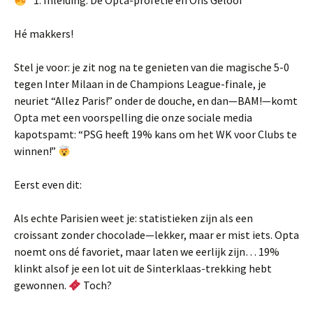
“1. Inleiding: De Opta-profetie en Ons Geloof”
Hé makkers!
Stel je voor: je zit nog na te genieten van die magische 5-0
tegen Inter Milaan in de Champions League-finale, je
neuriet “Allez Paris!” onder de douche, en dan—BAM!—komt
Opta met een voorspelling die onze sociale media
kapotspamt: “PSG heeft 19% kans om het WK voor Clubs te
winnen!”
Eerst even dit:
Als echte Parisien weet je: statistieken zijn als een
croissant zonder chocolade—lekker, maar er mist iets. Opta
noemt ons dé favoriet, maar laten we eerlijk zijn… 19%
klinkt alsof je een lot uit de Sinterklaas-trekking hebt
gewonnen.
Toch?