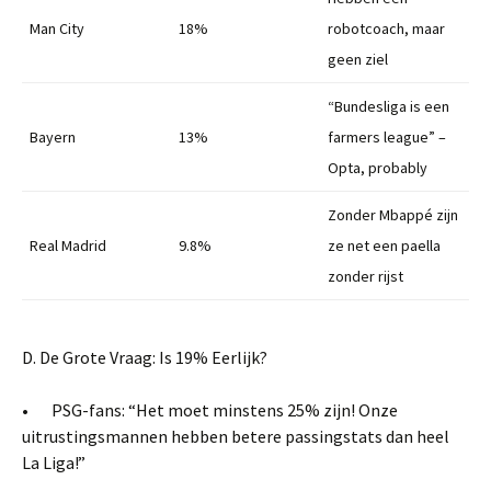
Man City
18%
robotcoach, maar
geen ziel
“Bundesliga is een
Bayern
13%
farmers league” –
Opta, probably
Zonder Mbappé zijn
Real Madrid
9.8%
ze net een paella
zonder rijst
D. De Grote Vraag: Is 19% Eerlijk?
• PSG-fans: “Het moet minstens 25% zijn! Onze
uitrustingsmannen hebben betere passingstats dan heel
La Liga!”