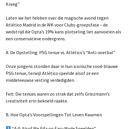
Kreeg”
Laten we het hebben over die magische avond tegen
Atlético Madrid in de WK voor Clubs-groepsfase – de
wedstrijd die Opta’s 19% kans plotseling liet aanvoelen als
een conservatieve ondergrens.
A. De Opstelling: PSG tenue vs. Atlético’s “Anti-voetbal”
Onze jongens stonden daar in hun iconische rood-blauwe
PSG tenue, terwijl Atlético speelde alsof ze een
middeleeuwse vesting verdedigden.
Feit: Die tenues waren zo strak dat zelfs Griezmann’s
creativiteit erin bekneld raakte.
B. Hoe Opta’s Voorspellingen Tot Leven Kwamen
“4-0: Alsof We Fifa op Easy Mode Speelden”