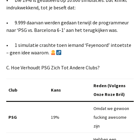
• Die 19% is gebaseerd op 10.000 simulaties. Dat klinkt
indrukwekkend, tot je beseft dat:
• 9.999 daarvan werden gedaan terwijl de programmeur
naar ‘PSG vs. Barcelona 6-1’ aan het terugkijken was.
• 1 simulatie crashte toen iemand ‘Feyenoord’ intoetste
– geen idee waarom.
C. Hoe Verhoudt PSG Zich Tot Andere Clubs?
Reden (Volgens
Club
Kans
Onze Roze Bril)
Omdat we gewoon
PSG
19%
fucking awesome
zijn
Hebben een