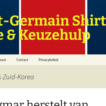
t-Germain Shirt
e & Keuzehulp
bout
Contact
Privacybeleid
vs Zuid-Korea
mar herstelt van