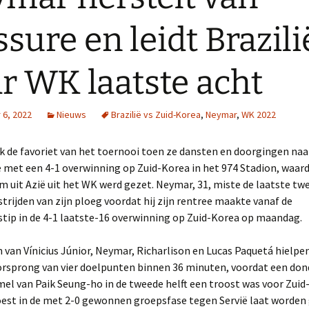
ssure en leidt Brazili
r WK laatste acht
6, 2022
Nieuws
Brazilië vs Zuid-Korea
,
Neymar
,
WK 2022
ek de favoriet van het toernooi toen ze dansten en doorgingen naa
 met een 4-1 overwinning op Zuid-Korea in het 974 Stadion, waar
m uit Azië uit het WK werd gezet. Neymar, 31, miste de laatste tw
rijden van zijn ploeg voordat hij zijn rentree maakte vanaf de
tip in de 4-1 laatste-16 overwinning op Zuid-Korea op maandag.
van Vínicius Júnior, Neymar, Richarlison en Lucas Paquetá hielpen
rsprong van vier doelpunten binnen 36 minuten, voordat een dond
el van Paik Seung-ho in de tweede helft een troost was voor Zuid
st in de met 2-0 gewonnen groepsfase tegen Servië laat worden