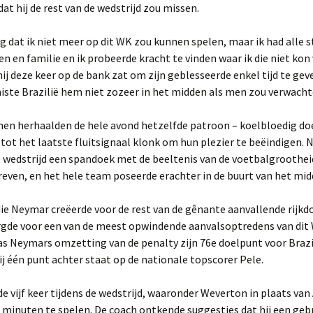
dat hij de rest van de wedstrijd zou missen.
g dat ik niet meer op dit WK zou kunnen spelen, maar ik had alle 
en en familie en ik probeerde kracht te vinden waar ik die niet kon 
l hij deze keer op de bank zat om zijn geblesseerde enkel tijd te ge
ste Brazilië hem niet zozeer in het midden als men zou verwacht
nen herhaalden de hele avond hetzelfde patroon – koelbloedig do
– tot het laatste fluitsignaal klonk om hun plezier te beëindigen.
 wedstrijd een spandoek met de beeltenis van de voetbalgroothei
even, en het hele team poseerde erachter in de buurt van het mid
ie Neymar creëerde voor de rest van de gênante aanvallende rijk
orgde voor een van de meest opwindende aanvalsoptredens van dit
s Neymars omzetting van de penalty zijn 76e doelpunt voor Brazi
j één punt achter staat op de nationale topscorer Pele.
de vijf keer tijdens de wedstrijd, waaronder Weverton in plaats van
minuten te spelen. De coach ontkende suggesties dat hij een geb