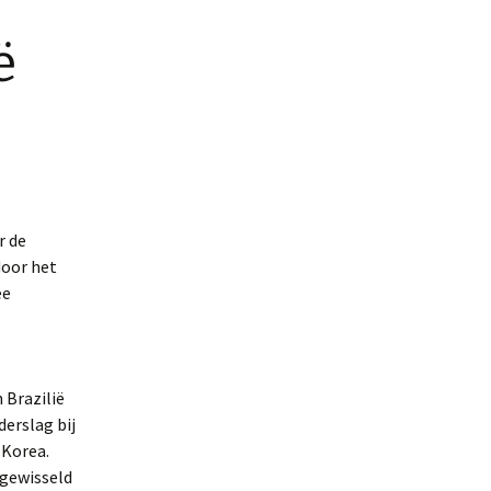
ë
r de
door het
ee
 Brazilië
erslag bij
-Korea.
 gewisseld