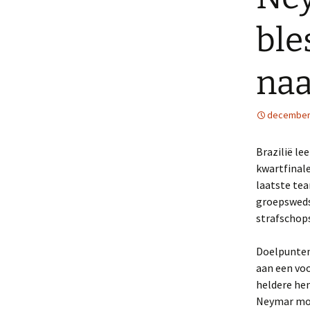
ble
naa
december 
Brazilië le
kwartfinale
laatste tea
groepswedst
strafschops
Doelpunten 
aan een voo
heldere hem
Neymar moe