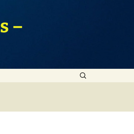
s –
Zoeken
naar: