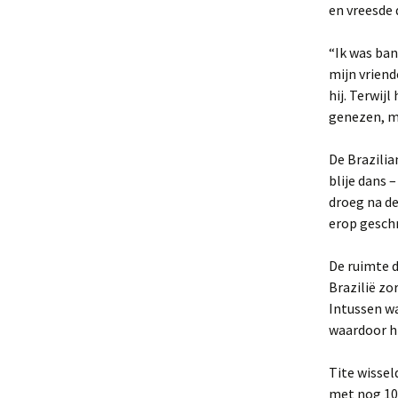
en vreesde 
“Ik was ban
mijn vriend
hij. Terwij
genezen, mi
De Brazilia
blije dans 
droeg na de
erop geschr
De ruimte d
Brazilië z
Intussen wa
waardoor hi
Tite wissel
met nog 10 