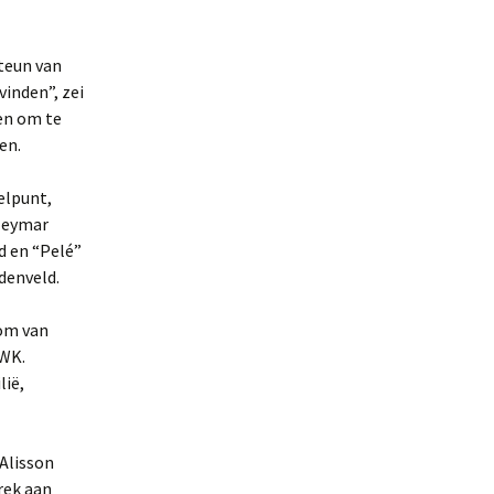
steun van
vinden”, zei
ven om te
en.
elpunt,
 Neymar
d en “Pelé”
denveld.
dom van
 WK.
lië,
 Alisson
rek aan