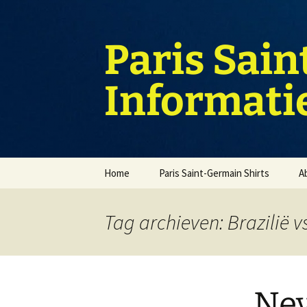
Ga
naar
de
Paris Sain
inhoud
Informati
Home
Paris Saint-Germain Shirts
A
Tag archieven: Brazilië 
Ney