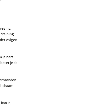
eweging
 training
nder volgen
m je hart
beter je de
verbranden
e lichaam
 kan je