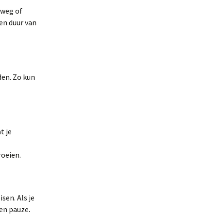
 weg of
 en duur van
den. Zo kun
t je
roeien.
isen. Als je
een pauze.