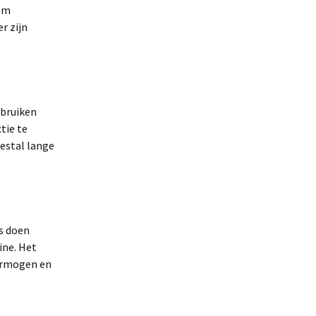
rom
r zijn
ebruiken
tie te
estal lange
rs doen
ine. Het
vermogen en