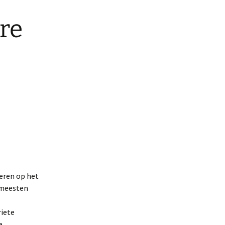
ire
eren op het
 meesten
riete
e