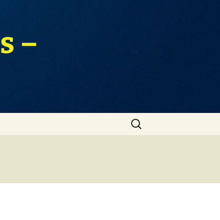
s –
Zoeken
naar: