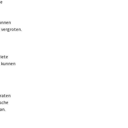
de
kunnen
 vergroten.
riete
s kunnen
praten
ische
an.