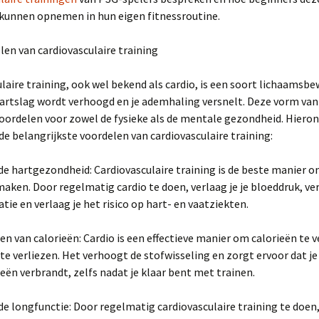
 kunnen opnemen in hun eigen fitnessroutine.
elen van cardiovasculaire training
laire training, ook wel bekend als cardio, is een soort lichaamsb
hartslag wordt verhoogd en je ademhaling versnelt. Deze vorm van
voordelen voor zowel de fysieke als de mentale gezondheid. Hiero
de belangrijkste voordelen van cardiovasculaire training:
de hartgezondheid: Cardiovasculaire training is de beste manier o
maken. Door regelmatig cardio te doen, verlaag je je bloeddruk, ver
atie en verlaag je het risico op hart- en vaatziekten.
en van calorieën: Cardio is een effectieve manier om calorieën te 
te verliezen. Het verhoogt de stofwisseling en zorgt ervoor dat j
eën verbrandt, zelfs nadat je klaar bent met trainen.
de longfunctie: Door regelmatig cardiovasculaire training te doen,