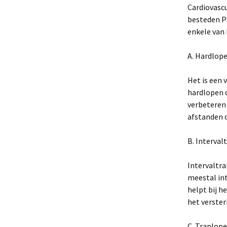
Cardiovascu
besteden PS
enkele van 
A. Hardlop
Het is een 
hardlopen 
verbeteren
afstanden 
B. Interval
Intervaltra
meestal in
helpt bij h
het verster
C. Traplop