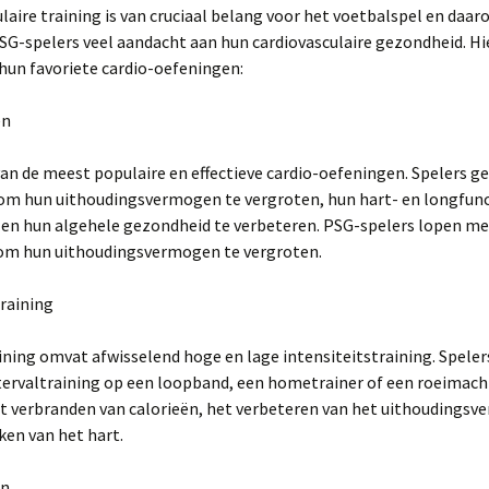
laire training is van cruciaal belang voor het voetbalspel en daa
G-spelers veel aandacht aan hun cardiovasculaire gezondheid. Hie
hun favoriete cardio-oefeningen:
en
van de meest populaire en effectieve cardio-oefeningen. Spelers g
om hun uithoudingsvermogen te vergroten, hun hart- en longfunc
 en hun algehele gezondheid te verbeteren. PSG-spelers lopen me
om hun uithoudingsvermogen te vergroten.
training
ining omvat afwisselend hoge en lage intensiteitstraining. Spele
tervaltraining op een loopband, een hometrainer of een roeimach
et verbranden van calorieën, het verbeteren van het uithoudings
ken van het hart.
en