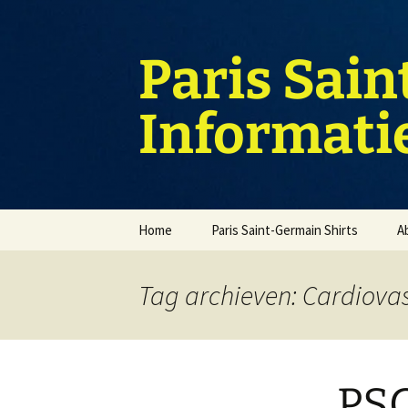
Ga
naar
de
Paris Sain
inhoud
Informati
Home
Paris Saint-Germain Shirts
A
Tag archieven: Cardiovas
PSG