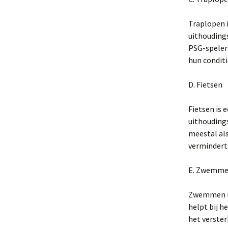
Traplopen i
uithoudings
PSG-speler
hun conditi
D. Fietsen
Fietsen is 
uithouding
meestal al
vermindert
E. Zwemm
Zwemmen is 
helpt bij h
het verste