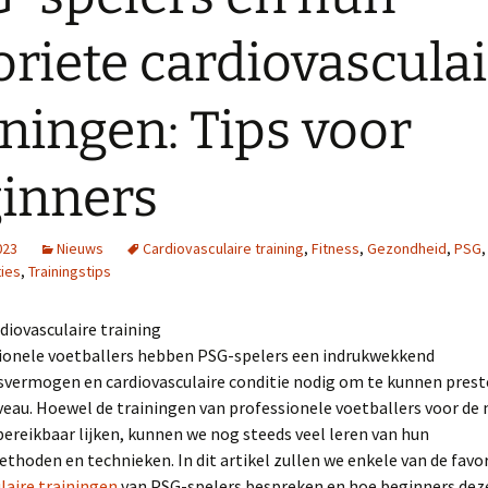
oriete cardiovascula
iningen: Tips voor
inners
023
Nieuws
Cardiovasculaire training
,
Fitness
,
Gezondheid
,
PSG
,
ies
,
Trainingstips
diovasculaire training
sionele voetballers hebben PSG-spelers een indrukwekkend
svermogen en cardiovasculaire conditie nodig om te kunnen prest
veau. Hoewel de trainingen van professionele voetballers voor de
ereikbaar lijken, kunnen we nog steeds veel leren van hun
thoden en technieken. In dit artikel zullen we enkele van de favo
laire trainingen
van PSG-spelers bespreken en hoe beginners dez