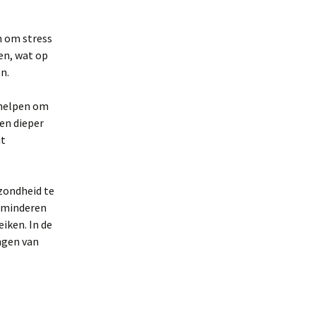
n om stress
en, wat op
n.
 helpen om
 en dieper
it
zondheid te
erminderen
iken. In de
ngen van