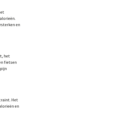
het
alorieën.
rsterken en
t, het
en fietsen
pijn
raint. Het
alorieën en