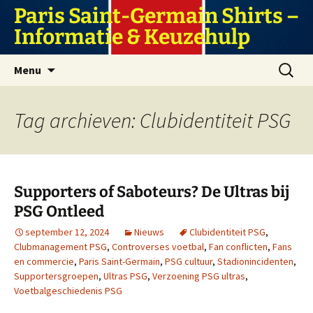
Ga
Paris Saint-Germain Shirts –
naar
Informatie & Keuzehulp
de
inhoud
Zoeken
Menu
naar:
Tag archieven: Clubidentiteit PSG
Supporters of Saboteurs? De Ultras bij
PSG Ontleed
september 12, 2024
Nieuws
Clubidentiteit PSG
,
Clubmanagement PSG
,
Controverses voetbal
,
Fan conflicten
,
Fans
en commercie
,
Paris Saint-Germain
,
PSG cultuur
,
Stadionincidenten
,
Supportersgroepen
,
Ultras PSG
,
Verzoening PSG ultras
,
Voetbalgeschiedenis PSG