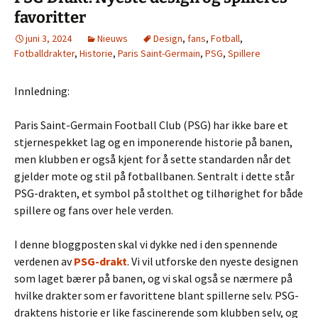
favoritter
juni 3, 2024
Nieuws
Design
,
fans
,
Fotball
,
Fotballdrakter
,
Historie
,
Paris Saint-Germain
,
PSG
,
Spillere
Innledning:
Paris Saint-Germain Football Club (PSG) har ikke bare et
stjernespekket lag og en imponerende historie på banen,
men klubben er også kjent for å sette standarden når det
gjelder mote og stil på fotballbanen. Sentralt i dette står
PSG-drakten, et symbol på stolthet og tilhørighet for både
spillere og fans over hele verden.
I denne bloggposten skal vi dykke ned i den spennende
verdenen av
PSG-drakt
. Vi vil utforske den nyeste designen
som laget bærer på banen, og vi skal også se nærmere på
hvilke drakter som er favorittene blant spillerne selv. PSG-
draktens historie er like fascinerende som klubben selv, og