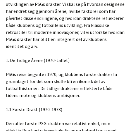
utviklingen av PSGs drakter. Vi skal se på hvordan designene
har endret seg gjennom årene, hvilke faktorer som har
påvirket disse endringene, og hvordan draktene reflekterer
både klubbens og fotballens utvikling. Fra klassiske
retrostiler til moderne innovasjoner, vil vi utforske hvordan
PSGs drakter har blitt en integrert del av klubbens
identitet og arv.
1. De Tidlige Årene (1970-tallet)
PSGs reise begynte i 1970, og klubbens første drakter la
grunnlaget for det som skulle bli en ikonisk del av
fotballhistorien. De tidlige draktene reflekterte både
tidens mote og klubbens ambisjoner.
1.1 Første Drakt (1970-1973)
Den aller første PSG-drakten var relativt enkel, men
effektiv. Den besto hovedsakelig av en helrød trøye med