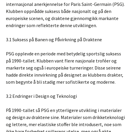
internasjonal anerkjennelse for Paris Saint-Germain (PSG).
Klubben oppnådde suksess både nasjonalt og på den
europeiske scenen, og draktene gjennomgikk markante
endringer som reflekterte denne utviklingen.
3.1 Suksess på Banen og Påvirkning på Draktene
PSG opplevde en periode med betydelig sportslig suksess
på 1990-tallet. Klubben vant flere nasjonale troféer og
markerte seg også i europeiske turneringer. Disse seirene
hadde direkte innvirkning på designet av klubbens drakter,
som begynte å bli stadig mer sofistikerte og moderne.
3.2 Endringer i Design og Teknologi
På 1990-tallet så PSG en ytterligere utvikling i materialer
og design av draktene sine. Materialer som drikketeknologi
og lettere, mer elastiske stoffer ble introdusert, noe som
ikke bare forbedret spillerens ytelse, men også økte