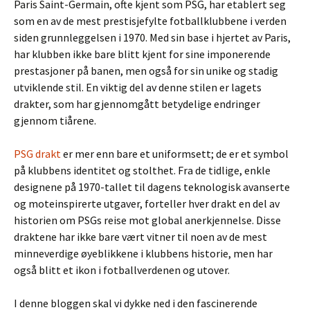
Paris Saint-Germain, ofte kjent som PSG, har etablert seg
som en av de mest prestisjefylte fotballklubbene i verden
siden grunnleggelsen i 1970. Med sin base i hjertet av Paris,
har klubben ikke bare blitt kjent for sine imponerende
prestasjoner på banen, men også for sin unike og stadig
utviklende stil. En viktig del av denne stilen er lagets
drakter, som har gjennomgått betydelige endringer
gjennom tiårene.
PSG drakt
er mer enn bare et uniformsett; de er et symbol
på klubbens identitet og stolthet. Fra de tidlige, enkle
designene på 1970-tallet til dagens teknologisk avanserte
og moteinspirerte utgaver, forteller hver drakt en del av
historien om PSGs reise mot global anerkjennelse. Disse
draktene har ikke bare vært vitner til noen av de mest
minneverdige øyeblikkene i klubbens historie, men har
også blitt et ikon i fotballverdenen og utover.
I denne bloggen skal vi dykke ned i den fascinerende