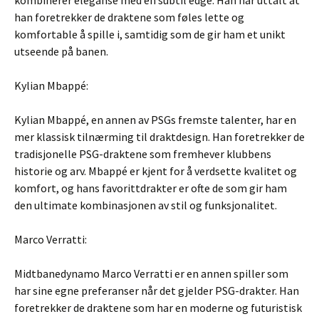
kombinerer eleganse med en subtil edge. Han har uttalt at
han foretrekker de draktene som føles lette og
komfortable å spille i, samtidig som de gir ham et unikt
utseende på banen.
Kylian Mbappé:
Kylian Mbappé, en annen av PSGs fremste talenter, har en
mer klassisk tilnærming til draktdesign. Han foretrekker de
tradisjonelle PSG-draktene som fremhever klubbens
historie og arv. Mbappé er kjent for å verdsette kvalitet og
komfort, og hans favorittdrakter er ofte de som gir ham
den ultimate kombinasjonen av stil og funksjonalitet.
Marco Verratti:
Midtbanedynamo Marco Verratti er en annen spiller som
har sine egne preferanser når det gjelder PSG-drakter. Han
foretrekker de draktene som har en moderne og futuristisk