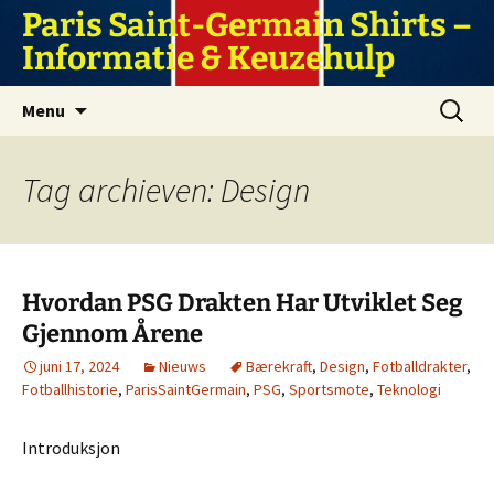
Ga
Paris Saint-Germain Shirts –
naar
Informatie & Keuzehulp
de
inhoud
Zoeken
Menu
naar:
Tag archieven: Design
Hvordan PSG Drakten Har Utviklet Seg
Gjennom Årene
juni 17, 2024
Nieuws
Bærekraft
,
Design
,
Fotballdrakter
,
Fotballhistorie
,
ParisSaintGermain
,
PSG
,
Sportsmote
,
Teknologi
Introduksjon