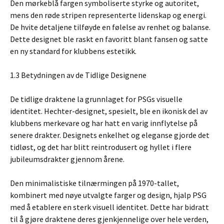
Den mørkeblå fargen symboliserte styrke og autoritet,
mens den røde stripen representerte lidenskap og energi.
De hvite detaljene tilføyde en følelse av renhet og balanse.
Dette designet ble raskt en favoritt blant fansen og satte
en ny standard for klubbens estetikk.
1.3 Betydningen av de Tidlige Designene
De tidlige draktene la grunnlaget for PSGs visuelle
identitet. Hechter-designet, spesielt, ble en ikonisk del av
klubbens merkevare og har hatt en varig innflytelse på
senere drakter. Designets enkelhet og eleganse gjorde det
tidløst, og det har blitt reintrodusert og hyllet i flere
jubileumsdrakter gjennom årene.
Den minimalistiske tilnærmingen på 1970-tallet,
kombinert med nøye utvalgte farger og design, hjalp PSG
med å etablere en sterk visuell identitet. Dette har bidratt
til å gjøre draktene deres gjenkjennelige over hele verden,