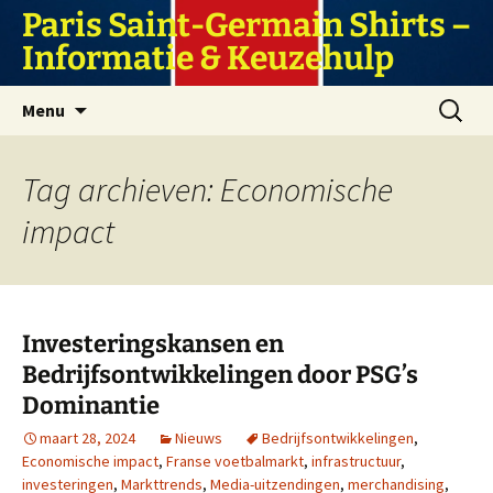
Ga
Paris Saint-Germain Shirts –
naar
Informatie & Keuzehulp
de
inhoud
Zoeken
Menu
naar:
Tag archieven: Economische
impact
Investeringskansen en
Bedrijfsontwikkelingen door PSG’s
Dominantie
maart 28, 2024
Nieuws
Bedrijfsontwikkelingen
,
Economische impact
,
Franse voetbalmarkt
,
infrastructuur
,
investeringen
,
Markttrends
,
Media-uitzendingen
,
merchandising
,