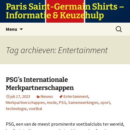
Ga
Paris Saint-Germain Shirts –
naar
Informatie & Keuzehulp
de
inhoud
Zoeken
Menu
naar:
Tag archieven: Entertainment
PSG’s Internationale
Merkpartnerschappen
juli 17, 2023
Nieuws
Entertainment
,
Merkpartnerschappen
,
mode
,
PSG
,
Samenwerkingen
,
sport
,
technologie
,
voetbal
PSG, een van de meest prominente voetbalclubs ter wereld,