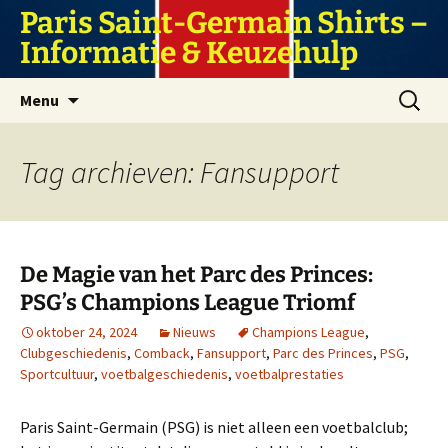
Ga
Paris Saint-Germain Shirts –
naar
Informatie & Keuzehulp
de
inhoud
Zoeken
Menu
naar:
Tag archieven: Fansupport
De Magie van het Parc des Princes:
PSG’s Champions League Triomf
oktober 24, 2024
Nieuws
Champions League
,
Clubgeschiedenis
,
Comback
,
Fansupport
,
Parc des Princes
,
PSG
,
Sportcultuur
,
voetbalgeschiedenis
,
voetbalprestaties
Paris Saint-Germain (PSG) is niet alleen een voetbalclub;