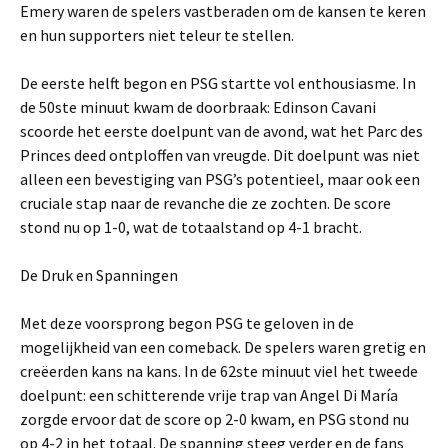
Emery waren de spelers vastberaden om de kansen te keren
en hun supporters niet teleur te stellen.
De eerste helft begon en PSG startte vol enthousiasme. In
de 50ste minuut kwam de doorbraak: Edinson Cavani
scoorde het eerste doelpunt van de avond, wat het Parc des
Princes deed ontploffen van vreugde. Dit doelpunt was niet
alleen een bevestiging van PSG’s potentieel, maar ook een
cruciale stap naar de revanche die ze zochten. De score
stond nu op 1-0, wat de totaalstand op 4-1 bracht.
De Druk en Spanningen
Met deze voorsprong begon PSG te geloven in de
mogelijkheid van een comeback. De spelers waren gretig en
creëerden kans na kans. In de 62ste minuut viel het tweede
doelpunt: een schitterende vrije trap van Angel Di María
zorgde ervoor dat de score op 2-0 kwam, en PSG stond nu
op 4-2 in het totaal. De spanning steeg verder en de fans