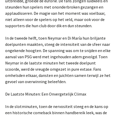
uitbreidde, groeide de euforie. De fans zongen luidkeels en
steunden hun spelers met ononderbroken gezangen en
applaudisseren. De magie van het moment was voelbaar,
niet alleen voor de spelers op het veld, maar ook voor de
supporters die hun club door dik en dun steunden.
In de tweede helft, toen Neymar en Di María hun briljante
doelpunten maakten, steeg de intensiteit van de sfeer naar
ongekende hoogten. De spanning was om te snijden en elke
aanval van PSG werd met ingehouden adem gevolgd. Toen
Neymar in de laatste minuten het tweede doelpunt
scoorde, werd de vreugde omgezet in pure extase. Fans
omhelsden elkaar, dansten en juichten samen terwijl ze het
gevoel van overwinning beleefden.
De Laatste Minuten: Een Onvergetelijk Climax
In de slotminuten, toen de nervositeit steeg en de kans op
een historische comeback binnen handbereik leek, was de