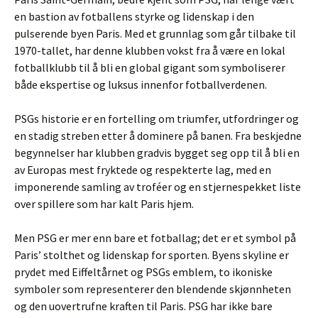
en bastion av fotballens styrke og lidenskap i den
pulserende byen Paris. Med et grunnlag som går tilbake til
1970-tallet, har denne klubben vokst fra å være en lokal
fotballklubb til å bli en global gigant som symboliserer
både ekspertise og luksus innenfor fotballverdenen.
PSGs historie er en fortelling om triumfer, utfordringer og
en stadig streben etter å dominere på banen. Fra beskjedne
begynnelser har klubben gradvis bygget seg opp til å bli en
av Europas mest fryktede og respekterte lag, med en
imponerende samling av troféer og en stjernespekket liste
over spillere som har kalt Paris hjem.
Men PSG er mer enn bare et fotballag; det er et symbol på
Paris’ stolthet og lidenskap for sporten. Byens skyline er
prydet med Eiffeltårnet og PSGs emblem, to ikoniske
symboler som representerer den blendende skjønnheten
og den uovertrufne kraften til Paris. PSG har ikke bare