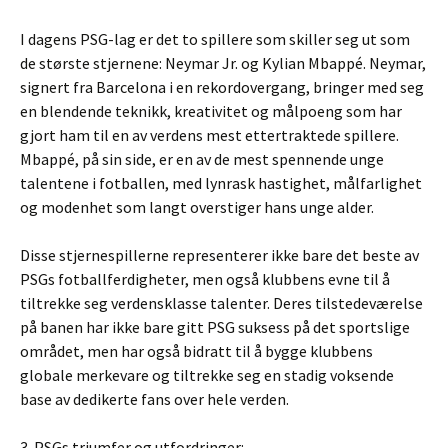
I dagens PSG-lag er det to spillere som skiller seg ut som
de største stjernene: Neymar Jr. og Kylian Mbappé. Neymar,
signert fra Barcelona i en rekordovergang, bringer med seg
en blendende teknikk, kreativitet og målpoeng som har
gjort ham til en av verdens mest ettertraktede spillere.
Mbappé, på sin side, er en av de mest spennende unge
talentene i fotballen, med lynrask hastighet, målfarlighet
og modenhet som langt overstiger hans unge alder.
Disse stjernespillerne representerer ikke bare det beste av
PSGs fotballferdigheter, men også klubbens evne til å
tiltrekke seg verdensklasse talenter. Deres tilstedeværelse
på banen har ikke bare gitt PSG suksess på det sportslige
området, men har også bidratt til å bygge klubbens
globale merkevare og tiltrekke seg en stadig voksende
base av dedikerte fans over hele verden.
3. PSGs triumfer og utfordringer: