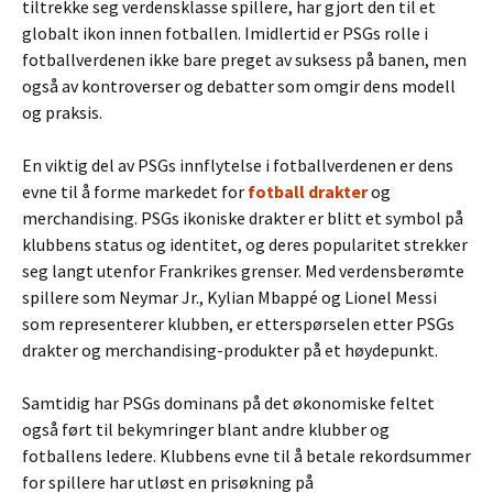
tiltrekke seg verdensklasse spillere, har gjort den til et
globalt ikon innen fotballen. Imidlertid er PSGs rolle i
fotballverdenen ikke bare preget av suksess på banen, men
også av kontroverser og debatter som omgir dens modell
og praksis.
En viktig del av PSGs innflytelse i fotballverdenen er dens
evne til å forme markedet for
fotball drakter
og
merchandising. PSGs ikoniske drakter er blitt et symbol på
klubbens status og identitet, og deres popularitet strekker
seg langt utenfor Frankrikes grenser. Med verdensberømte
spillere som Neymar Jr., Kylian Mbappé og Lionel Messi
som representerer klubben, er etterspørselen etter PSGs
drakter og merchandising-produkter på et høydepunkt.
Samtidig har PSGs dominans på det økonomiske feltet
også ført til bekymringer blant andre klubber og
fotballens ledere. Klubbens evne til å betale rekordsummer
for spillere har utløst en prisøkning på