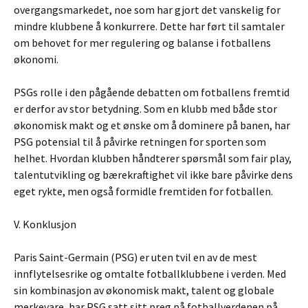
overgangsmarkedet, noe som har gjort det vanskelig for
mindre klubbene å konkurrere. Dette har ført til samtaler
om behovet for mer regulering og balanse i fotballens
økonomi.
PSGs rolle i den pågående debatten om fotballens fremtid
er derfor av stor betydning. Som en klubb med både stor
økonomisk makt og et ønske om å dominere på banen, har
PSG potensial til å påvirke retningen for sporten som
helhet. Hvordan klubben håndterer spørsmål som fair play,
talentutvikling og bærekraftighet vil ikke bare påvirke dens
eget rykte, men også formidle fremtiden for fotballen.
V. Konklusjon
Paris Saint-Germain (PSG) er uten tvil en av de mest
innflytelsesrike og omtalte fotballklubbene i verden. Med
sin kombinasjon av økonomisk makt, talent og globale
merkevare, har PSG satt sitt preg på fotballverdenen på