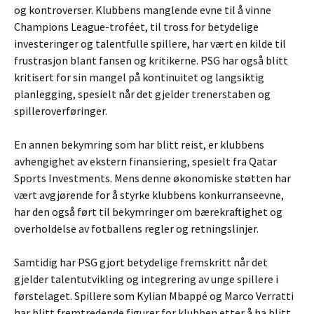
og kontroverser. Klubbens manglende evne til å vinne
Champions League-troféet, til tross for betydelige
investeringer og talentfulle spillere, har vært en kilde til
frustrasjon blant fansen og kritikerne. PSG har også blitt
kritisert for sin mangel på kontinuitet og langsiktig
planlegging, spesielt når det gjelder trenerstaben og
spilleroverføringer.
En annen bekymring som har blitt reist, er klubbens
avhengighet av ekstern finansiering, spesielt fra Qatar
Sports Investments. Mens denne økonomiske støtten har
vært avgjørende for å styrke klubbens konkurranseevne,
har den også ført til bekymringer om bærekraftighet og
overholdelse av fotballens regler og retningslinjer.
Samtidig har PSG gjort betydelige fremskritt når det
gjelder talentutvikling og integrering av unge spillere i
førstelaget. Spillere som Kylian Mbappé og Marco Verratti
har blitt fremtredende figurer for klubben etter å ha blitt