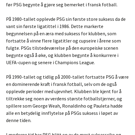
før PSG begynte å gjøre seg bemerket i fransk fotball.
På 1980-tallet opplevde PSG sin første store suksess da de
vant sin første ligatittel i 1986. Dette markerte
begynnelsen på en æra med suksess for klubben, som
fortsatte å vinne flere ligatitler og cupseire i årene som
fulgte. PSGs tilstedeværelse på den europeiske scenen
begynte også å øke, og klubben begynte å konkurrere i
UEFA-cupen og senere i Champions League.
På 1990-tallet og tidlig på 2000-tallet fortsatte PSG å være
en dominerende kraft i fransk fotball, selv om de også
opplevde perioder med ujevnhet. Klubben ble kjent for å
tiltrekke seg noen av verdens største fotballstjerner, og
spillere som George Weah, Ronaldinho og Pauleta hadde
alle en betydelig innflytelse på PSGs suksess i løpet av
denne tiden.
I moderne tid har PSG blitt en av de mest suksessrike og