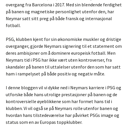
overgang fra Barcelona i 2017. Med sin blendende ferdighet
på banen og magnetiske personlighet utenfor den, har
Neymar satt sitt preg på både fransk og internasjonal
fotball.
PSG, klubben kjent for sin økonomiske muskler og dristige
overganger, gjorde Neymars signering til et statement om
deres ambisjoner om å dominere europeisk fotball. Men
Neymars tid i PSG har ikke vært uten kontroverser, fra
skandaler på banen til uttalelser utenfor den som har satt
ham i rampelyset på både positiv og negativ måte.
I denne bloggen vil vi dykke ned i Neymars karriere i PSG og
utforske både hans utrolige prestasjoner på banen og de
kontroversielle øyeblikkene som har formet hans tid i
klubben. Vi vil også se på Neymars rolle utenfor banen og
hvordan hans tilstedeværelse har påvirket PSGs image og
status som en av Europas toppklubber.