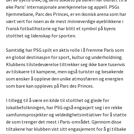
øke Paris’ internasjonale anerkjennelse og appell. PSGs
hjemmebane, Parc des Princes, er en ikonisk arena som har
vært vert for noen av de mest minneverdige øyeblikkene i
fransk fotballhistorie og har blitt et symbol på byens
stolthet og lidenskap for sporten.
Samtidig har PSG spilt en aktiv rolle i å fremme Paris som
en global destinasjon for sport, kultur og underholdning.
Klubbens tilstedeværelse tiltrekker seg ikke bare tusenvis
av tilskuere til kampene, men også turister og besøkende
som ønsker å oppleve den unike atmosfæren og energien
som bare kan oppleves på Parc des Princes.
I tillegg til å være en kilde til stolthet og glede for
lokalbefolkningen, har PSG også engasjert seg i en rekke
samfunnsprosjekter og veldedighetsinitiativer for å støtte
de som trenger det mest i Paris-området. Gjennom disse
tiltakene har klubben vist sitt engasjement for å gi tilbake