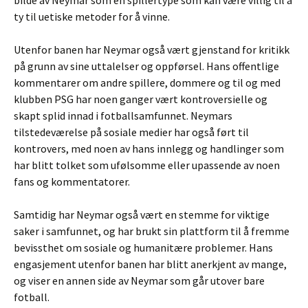
bilde av Neymar som en spillertype som kan være villig til å
ty til uetiske metoder for å vinne.
Utenfor banen har Neymar også vært gjenstand for kritikk
på grunn av sine uttalelser og oppførsel. Hans offentlige
kommentarer om andre spillere, dommere og til og med
klubben PSG har noen ganger vært kontroversielle og
skapt splid innad i fotballsamfunnet. Neymars
tilstedeværelse på sosiale medier har også ført til
kontrovers, med noen av hans innlegg og handlinger som
har blitt tolket som ufølsomme eller upassende av noen
fans og kommentatorer.
Samtidig har Neymar også vært en stemme for viktige
saker i samfunnet, og har brukt sin plattform til å fremme
bevissthet om sosiale og humanitære problemer. Hans
engasjement utenfor banen har blitt anerkjent av mange,
og viser en annen side av Neymar som går utover bare
fotball.