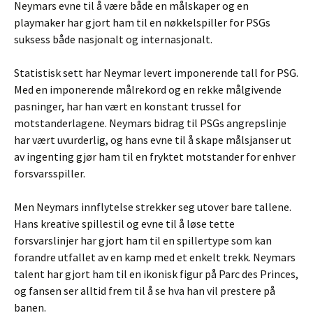
Neymars evne til å være både en målskaper og en
playmaker har gjort ham til en nøkkelspiller for PSGs
suksess både nasjonalt og internasjonalt.
Statistisk sett har Neymar levert imponerende tall for PSG.
Med en imponerende målrekord og en rekke målgivende
pasninger, har han vært en konstant trussel for
motstanderlagene. Neymars bidrag til PSGs angrepslinje
har vært uvurderlig, og hans evne til å skape målsjanser ut
av ingenting gjør ham til en fryktet motstander for enhver
forsvarsspiller.
Men Neymars innflytelse strekker seg utover bare tallene.
Hans kreative spillestil og evne til å løse tette
forsvarslinjer har gjort ham til en spillertype som kan
forandre utfallet av en kamp med et enkelt trekk. Neymars
talent har gjort ham til en ikonisk figur på Parc des Princes,
og fansen ser alltid frem til å se hva han vil prestere på
banen.