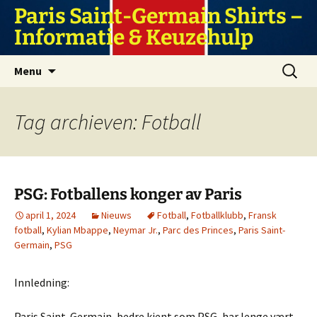
Ga
Paris Saint-Germain Shirts –
naar
Informatie & Keuzehulp
de
inhoud
Zoeken
Menu
naar:
Tag archieven: Fotball
PSG: Fotballens konger av Paris
april 1, 2024
Nieuws
Fotball
,
Fotballklubb
,
Fransk
fotball
,
Kylian Mbappe
,
Neymar Jr.
,
Parc des Princes
,
Paris Saint-
Germain
,
PSG
Innledning:
Paris Saint-Germain, bedre kjent som PSG, har lenge vært