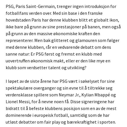
PSG, Paris Saint-Germain, trenger ingen introduksjon for
fotballfans verden over. Med sin base i den franske
hovedstaden Paris har denne klubben blitt et globalt ikon,
ikke bare på grunn av sine prestasjoner på banen, men også
på grunn av den massive økonomiske kraften den
representerer. Men bak glitteret og glamouren som følger
med denne klubben, rår en vedvarende debatt om dens
sanne natur: Er PSG først og fremst en klubb med
uovertruffen økonomisk makt, eller er den like mye en
klubb som verdsetter talent og utvikling?
I løpet av de siste årene har PSG vært i søkelyset for sine
spektakulære overganger og sin evne til å tiltrekke seg
verdensklasse spillere som Neymar Jr., Kylian Mbappé og
Lionel Messi, for å nevne noen få. Disse signeringene har
bidratt til å befeste klubbens posisjon som en av de mest
dominerende i europeisk fotball, samtidig som de har
utløst debatter om fair play og bærekraftighet i sporten.