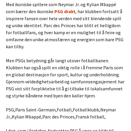
Med ikoniske spillere som Neymar Jr. og Kylian Mbappé
som bærer den ikoniske
PSG drakt
, har klubben fortsatt å
inspirere fansen over hele verden med sitt blendende spill
og unike identitet. Parc des Princes har blitt et helligdom
for fotballfans, og hver kamp er en mulighet til å feire og
omfavne den unike atmosfæren og energien som bare PSG
kan tilby.
Men PSGs betydning går langt utover fotballbanen.
Klubben har også spilt en viktig rolle i å fremme Paris som
en global destinasjon for sport, kultur og underholdning.
Gjennom veldedighetsarbeid og samfunnsengasjement har
PSG vist sitt forpliktelse til å gi tilbake til lokalsamfunnet
og styrke båndene med byen den kaller hjem.
PSG,Paris Saint-Germain,Fotball,Fotballklubb,Neymar
Jr.,Kylian Mbappé,Parc des Princes,Fransk fotball,
I dag, som i fortiden, fortsetter PSG å være en kilde til