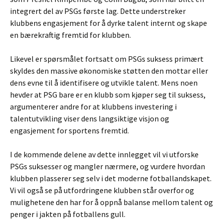
integrert del av PSGs første lag. Dette understreker
klubbens engasjement for å dyrke talent internt og skape
en bærekraftig fremtid for klubben.
Likevel er spørsmålet fortsatt om PSGs suksess primært
skyldes den massive økonomiske støtten den mottar eller
dens evne til å identifisere og utvikle talent. Mens noen
hevder at PSG bare er en klubb som kjøper seg til suksess,
argumenterer andre for at klubbens investering i
talentutvikling viser dens langsiktige visjon og
engasjement for sportens fremtid.
I de kommende delene av dette innlegget vil vi utforske
PSGs suksesser og mangler nærmere, og vurdere hvordan
klubben plasserer seg selv i det moderne fotballandskapet.
Vi vil også se på utfordringene klubben står overfor og
mulighetene den har for å oppnå balanse mellom talent og
penger i jakten på fotballens gull.