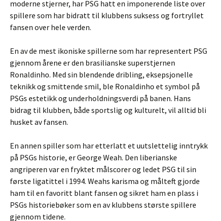
moderne stjerner, har PSG hatt en imponerende liste over
spillere som har bidratt til klubbens suksess og fortryllet
fansen over hele verden.
En av de mest ikoniske spillerne som har representert PSG
gjennom årene er den brasilianske superstjernen
Ronaldinho. Med sin blendende dribling, eksepsjonelle
teknikk og smittende smil, ble Ronaldinho et symbol på
PSGs estetikk og underholdningsverdi på banen. Hans
bidrag til klubben, både sportslig og kulturelt, vil alltid bli
husket av fansen.
En annen spiller som har etterlatt et uutslettelig inntrykk
på PSGs historie, er George Weah. Den liberianske
angriperen var en fryktet målscorer og ledet PSG til sin
første ligatittel i 1994. Weahs karisma og målteft gjorde
ham til en favoritt blant fansen og sikret ham en plass i
PSGs historiebøker som en av klubbens største spillere
gjennom tidene.