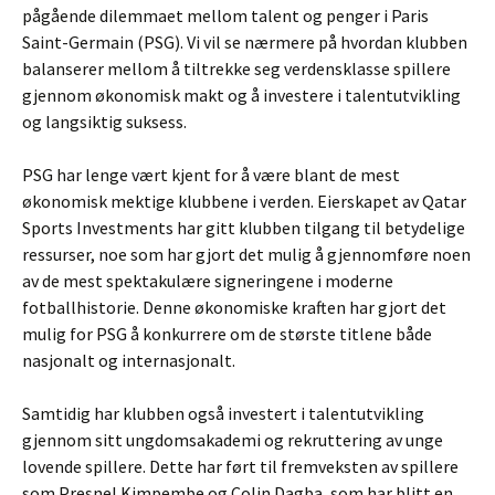
pågående dilemmaet mellom talent og penger i Paris
Saint-Germain (PSG). Vi vil se nærmere på hvordan klubben
balanserer mellom å tiltrekke seg verdensklasse spillere
gjennom økonomisk makt og å investere i talentutvikling
og langsiktig suksess.
PSG har lenge vært kjent for å være blant de mest
økonomisk mektige klubbene i verden. Eierskapet av Qatar
Sports Investments har gitt klubben tilgang til betydelige
ressurser, noe som har gjort det mulig å gjennomføre noen
av de mest spektakulære signeringene i moderne
fotballhistorie. Denne økonomiske kraften har gjort det
mulig for PSG å konkurrere om de største titlene både
nasjonalt og internasjonalt.
Samtidig har klubben også investert i talentutvikling
gjennom sitt ungdomsakademi og rekruttering av unge
lovende spillere. Dette har ført til fremveksten av spillere
som Presnel Kimpembe og Colin Dagba, som har blitt en