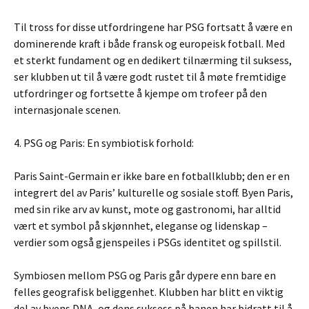
Til tross for disse utfordringene har PSG fortsatt å være en
dominerende kraft i både fransk og europeisk fotball. Med
et sterkt fundament og en dedikert tilnærming til suksess,
ser klubben ut til å være godt rustet til å møte fremtidige
utfordringer og fortsette å kjempe om trofeer på den
internasjonale scenen.
4. PSG og Paris: En symbiotisk forhold:
Paris Saint-Germain er ikke bare en fotballklubb; den er en
integrert del av Paris’ kulturelle og sosiale stoff. Byen Paris,
med sin rike arv av kunst, mote og gastronomi, har alltid
vært et symbol på skjønnhet, eleganse og lidenskap –
verdier som også gjenspeiles i PSGs identitet og spillstil.
Symbiosen mellom PSG og Paris går dypere enn bare en
felles geografisk beliggenhet. Klubben har blitt en viktig
del av byens DNA, og dens suksess på banen har bidratt til å