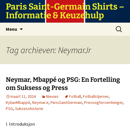
Ga
Paris Saint-Germain Shirts –
naar
Informatie & Keuzehulp
de
inhoud
Zoeken
Menu
naar:
Tag archieven: NeymarJr
Neymar, Mbappé og PSG: En Fortelling
om Suksess og Press
maart 11, 2024
Nieuws
Fotball
,
Fotballstjerner
,
KylianMbappé
,
NeymarJr
,
ParisSaintGermain
,
Pressogforventninger
,
PSG
,
Suksesshistorie
I. Introduksjon