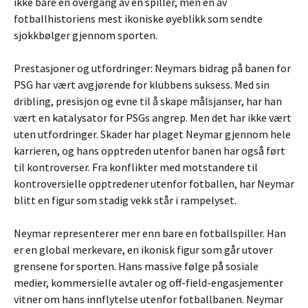
ikke bare en overgang av en spiller, men en av
fotballhistoriens mest ikoniske øyeblikk som sendte
sjokkbølger gjennom sporten.
Prestasjoner og utfordringer: Neymars bidrag på banen for
PSG har vært avgjørende for klubbens suksess. Med sin
dribling, presisjon og evne til å skape målsjanser, har han
vært en katalysator for PSGs angrep. Men det har ikke vært
uten utfordringer. Skader har plaget Neymar gjennom hele
karrieren, og hans opptreden utenfor banen har også ført
til kontroverser. Fra konflikter med motstandere til
kontroversielle opptredener utenfor fotballen, har Neymar
blitt en figur som stadig vekk står i rampelyset.
Neymar representerer mer enn bare en fotballspiller. Han
er en global merkevare, en ikonisk figur som går utover
grensene for sporten. Hans massive følge på sosiale
medier, kommersielle avtaler og off-field-engasjementer
vitner om hans innflytelse utenfor fotballbanen. Neymar