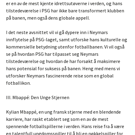
er en av de mest kjente idrettsutøverne i verden, og hans
tilstedeværelse i PSG har ikke bare transformert klubben
på banen, men også dens globale appell.
I det neste avsnittet vil vi gå dypere inn i Neymars
innflytelse på PSG-laget, samt utforske hans kulturelle og
kommersielle betydning utenfor fotballbanen. Vi vil også
se på hvordan PSG har tilpasset seg Neymars
tilstedeværelse og hvordan de har forsøkt å maksimere
hans potensial for suksess på banen. Heng med mens vi
utforsker Neymars fascinerende reise som en global
fotballikon.
III. Mbappé: Den Unge Stjernen
Kylian Mbappé, en ung fransk stjerne med en blendende
karriere, har raskt etablert seg som en av de mest
spennende fotballspillerne i verden. Hans reise fra å være
en talentfull ungdomsspiller til å bli en nøkkelspiller for