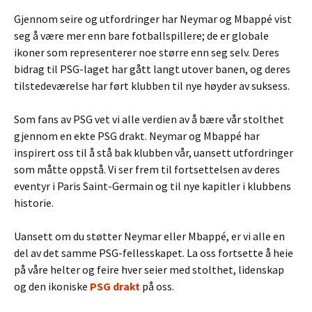
Gjennom seire og utfordringer har Neymar og Mbappé vist
seg å være mer enn bare fotballspillere; de er globale
ikoner som representerer noe større enn seg selv. Deres
bidrag til PSG-laget har gått langt utover banen, og deres
tilstedeværelse har ført klubben til nye høyder av suksess.
Som fans av PSG vet vi alle verdien av å bære vår stolthet
gjennom en ekte PSG drakt. Neymar og Mbappé har
inspirert oss til å stå bak klubben vår, uansett utfordringer
som måtte oppstå. Vi ser frem til fortsettelsen av deres
eventyr i Paris Saint-Germain og til nye kapitler i klubbens
historie.
Uansett om du støtter Neymar eller Mbappé, er vi alle en
del av det samme PSG-fellesskapet. La oss fortsette å heie
på våre helter og feire hver seier med stolthet, lidenskap
og den ikoniske
PSG drakt
på oss.