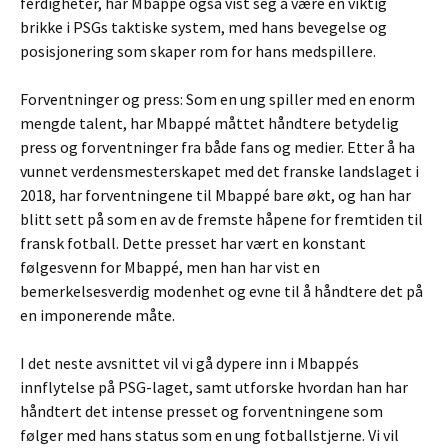
ferdigheter, har Mbappé også vist seg å være en viktig
brikke i PSGs taktiske system, med hans bevegelse og
posisjonering som skaper rom for hans medspillere.
Forventninger og press: Som en ung spiller med en enorm
mengde talent, har Mbappé måttet håndtere betydelig
press og forventninger fra både fans og medier. Etter å ha
vunnet verdensmesterskapet med det franske landslaget i
2018, har forventningene til Mbappé bare økt, og han har
blitt sett på som en av de fremste håpene for fremtiden til
fransk fotball. Dette presset har vært en konstant
følgesvenn for Mbappé, men han har vist en
bemerkelsesverdig modenhet og evne til å håndtere det på
en imponerende måte.
I det neste avsnittet vil vi gå dypere inn i Mbappés
innflytelse på PSG-laget, samt utforske hvordan han har
håndtert det intense presset og forventningene som
følger med hans status som en ung fotballstjerne. Vi vil