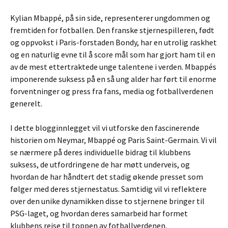
Kylian Mbappé, på sin side, representerer ungdommen og
fremtiden for fotballen. Den franske stjernespilleren, født
og oppvokst i Paris-forstaden Bondy, har en utrolig raskhet
og en naturlig evne til å score mål som har gjort ham til en
av de mest ettertraktede unge talentene i verden. Mbappés
imponerende suksess på en så ung alder har ført til enorme
forventninger og press fra fans, media og fotballverdenen
generelt.
I dette blogginnlegget vil vi utforske den fascinerende
historien om Neymar, Mbappé og Paris Saint-Germain. Vi vil
se nærmere på deres individuelle bidrag til klubbens
suksess, de utfordringene de har møtt underveis, og
hvordan de har håndtert det stadig økende presset som
følger med deres stjernestatus. Samtidig vil vi reflektere
over den unike dynamikken disse to stjernene bringer til
PSG-laget, og hvordan deres samarbeid har formet
klubbens reise til toppen av fotballverdenen.