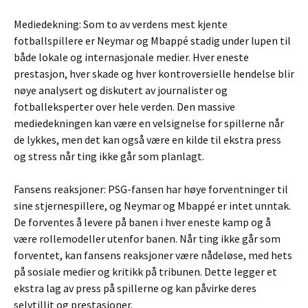
Mediedekning: Som to av verdens mest kjente
fotballspillere er Neymar og Mbappé stadig under lupen til
både lokale og internasjonale medier. Hver eneste
prestasjon, hver skade og hver kontroversielle hendelse blir
nøye analysert og diskutert av journalister og
fotballeksperter over hele verden. Den massive
mediedekningen kan være en velsignelse for spillerne når
de lykkes, men det kan også være en kilde til ekstra press
og stress når ting ikke går som planlagt.
Fansens reaksjoner: PSG-fansen har høye forventninger til
sine stjernespillere, og Neymar og Mbappé er intet unntak.
De forventes å levere på banen i hver eneste kamp og å
være rollemodeller utenfor banen. Når ting ikke går som
forventet, kan fansens reaksjoner være nådeløse, med hets
på sosiale medier og kritikk på tribunen. Dette legger et
ekstra lag av press på spillerne og kan påvirke deres
selvtillit og prestasjoner.