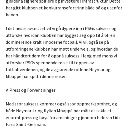
gjelder å signere spillere og investere i infrastruktur. Dette
har gitt klubben et konkurransefortrinn både på og utenfor
banen.
I det neste avsnittet vil vi gå dypere inn i PSGs suksess og
utforske hvordan klubben har bygget seg opp til å bli en
dominerende kraft i moderne fotball. Vi vil også se på
utfordringene klubben har møtt underveis, og hvordan de
har håndtert dem for å oppnå suksess. Heng med mens vi
utforsker PSGs spennende reise til toppen av
fotballverdenen, og de avgjørende rollene Neymar og
Mbappé har spilt i denne reisen.
V. Press og Forventninger
Med stor suksess kommer også stor oppmerksomhet, og
både Neymar Jr. og Kylian Mbappé har måttet takle et
enormt press og høye forventninger gjennom hele sin tid i
Paris Saint-Germain.