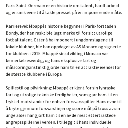
Paris Saint-Germain er en historie om talent, hardt arbeid
og en unik evne til å takle presset på en imponerende måte.
Karrierevei: Mbappés historie begynner i Paris-forstaden
Bondy, der han raskt ble lagt merke til for sitt utrolige
fotballtalent. Etter å ha imponert i ungdomslagene til
lokale klubber, ble han oppdaget av AS Monaco og signerte
for klubben i 2015. Mbappé sin utvikling i Monaco var
bemerkelsesverdig, og hans eksplosive fart og
målscoringsinstinkt gjorde ham til en attraktiv eiendel for
de største klubbene i Europa.
Spillestil og påvirkning: Mbappé er kjent for sin lynraske
fart og utrolige tekniske ferdigheter, som gjør ham til en
fryktet motstander for enhver forsvarsspiller. Hans evne til
å bryte gjennom forsvarslinjer og score mål på tross av sin
unge alder har gjort ham til en av de mest ettertraktede
angrepsspillerne i verden. I tillegg til hans individuelle