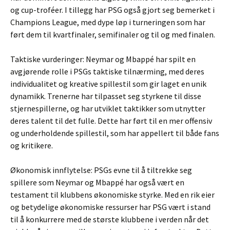
og cup-troféer. I tillegg har PSG også gjort seg bemerket i
Champions League, med dype løp i turneringen som har
ført dem til kvartfinaler, semifinaler og til og med finalen.
Taktiske vurderinger: Neymar og Mbappé har spilt en
avgjørende rolle i PSGs taktiske tilnærming, med deres
individualitet og kreative spillestil som gir laget en unik
dynamikk. Trenerne har tilpasset seg styrkene til disse
stjernespillerne, og har utviklet taktikker som utnytter
deres talent til det fulle. Dette har ført til en mer offensiv
og underholdende spillestil, som har appellert til både fans
og kritikere.
Økonomisk innflytelse: PSGs evne til å tiltrekke seg
spillere som Neymar og Mbappé har også vært en
testament til klubbens økonomiske styrke. Med en rik eier
og betydelige økonomiske ressurser har PSG vært i stand
til å konkurrere med de største klubbene i verden når det