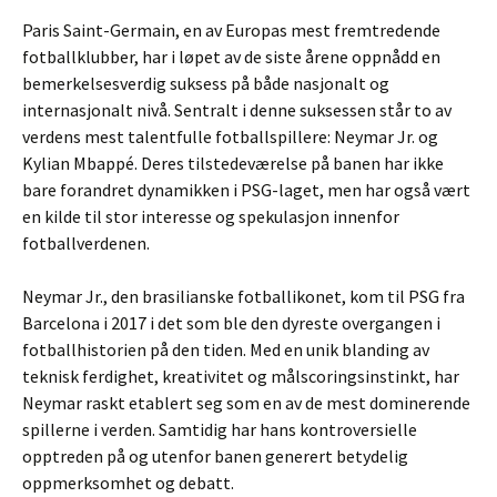
Paris Saint-Germain, en av Europas mest fremtredende
fotballklubber, har i løpet av de siste årene oppnådd en
bemerkelsesverdig suksess på både nasjonalt og
internasjonalt nivå. Sentralt i denne suksessen står to av
verdens mest talentfulle fotballspillere: Neymar Jr. og
Kylian Mbappé. Deres tilstedeværelse på banen har ikke
bare forandret dynamikken i PSG-laget, men har også vært
en kilde til stor interesse og spekulasjon innenfor
fotballverdenen.
Neymar Jr., den brasilianske fotballikonet, kom til PSG fra
Barcelona i 2017 i det som ble den dyreste overgangen i
fotballhistorien på den tiden. Med en unik blanding av
teknisk ferdighet, kreativitet og målscoringsinstinkt, har
Neymar raskt etablert seg som en av de mest dominerende
spillerne i verden. Samtidig har hans kontroversielle
opptreden på og utenfor banen generert betydelig
oppmerksomhet og debatt.