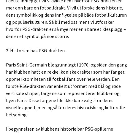
I dette innlegget vil vi dykke ned i hvorfor PSG-drakten er
mer enn bare en fotballdrakt. Vi vil utforske dens historie,
dens symbolikk og dens innflytelse på både fotballkulturen
og populærkulturen. Så bli med oss mens vi utforsker
hvorfor PSG-drakten er så mye mer enn bare et klesplagg –
den er et symbol på noe større.
2. Historien bak PSG-drakten
Paris Saint-Germain ble grunnlagt i 1970, og siden den gang
har klubben hatt en rekke ikoniske drakter som har fanget
oppmerksomheten til fotballfans over hele verden. Den
første PSG-drakten var enkelt utformet med blå og røde
vertikale striper, fargene som representerer klubben og
byen Paris. Disse fargene ble ikke bare valgt for deres
visuelle appell, men også for deres historiske og kulturelle
betydning.
I begynnelsen av klubbens historie bar PSG-spillerne