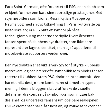
Paris Saint-Germain, ofte forkortet til PSG, er en klubb som
er kjent for mer enn bare sine sportslige prestasjoner. Med
stjernespillere som Lionel Messi, Kylian Mbappé og
Neymar, og med en dyp tilknytning til Paris’ kulturelle og
historiske arv, er PSG blitt et symbol på både
fotballglamour og moderne storbyliv. Hvert år venter
fansen spent på klubbens nye drakter, som ikke bare
representerer lagets identitet, men også appellerer til
motebevisste supportere verden over.
Den nye drakten er et viktig verktøy for å styrke klubbens
merkevare, og den bærer ofte symbolikk som binder fansen
tettere til klubben. Årets PSG-drakt er intet unntak – den
har et unikt design som kombinerer stil med en dypere
mening. I denne bloggen skal vi utforske de visuelle
detaljene i drakten, se på symbolikken som ligger bak
designet, og undersøke fansens umiddelbare reaksjoner.
Hvilke elementer har slått best an, og hvilke aspekter har