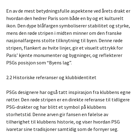
En av de mest betydningsfulle aspektene ved årets drakt er
hvordan den hedrer Paris som både en by og et kulturelt
ikon. Den dype blåfargen symboliserer stabilitet og styrke,
mens den røde stripen i midten minner om den franske
nasjonalfargens stolte tilknytning til byen. Denne røde
stripen, flankert av hvite linjer, gir et visuelt uttrykk for
Paris’ kjente monumenter og bygninger, og reflekterer
PSGs posisjon som “Byens lag”.
2.2 Historiske referanser og klubbidentitet
PSGs designere har også tatt inspirasjon fra klubbens egne
røtter. Den røde stripen er en direkte referanse til tidligere
PSG-drakter og har blitt et symbol på klubbens
storhetstid. Denne arven gir fansen en følelse av
tilhørighet til klubbens historie, og viser hvordan PSG
ivaretar sine tradisjoner samtidig som de fornyer seg.