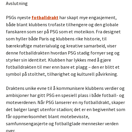
Avslutning
PSGs nyeste
fotballdrakt
har skapt mye engasjement,
både blant klubbens trofaste tilhengere og den globale
fanskaren som ser på PSG som et moteikon. Fra designet
som hyller både Paris og klubbens rike historie, til
bærekraftige materialvalg og kreative samarbeid, viser
denne fotballdrakten hvordan PSG stadig fornyer seg og
styrker sin identitet. Klubben har lykkes med å gjøre
fotballdrakten til mer enn bare et plagg – den er blitt et
symbol på stolthet, tilhørighet og kulturell påvirkning.
Draktens unike evne til å kommunisere klubbens verdier og
ambisjoner har gitt PSG en spesiell plass i både fotball- og
moteverdenen. Når PSG lanserer en ny fotballdrakt, skaper
det bølger langt utenfor stadion; det er en begivenhet som
får oppmerksomhet blant motebevisste,
samfunnsengasjerte og fotballglade mennesker verden
over.