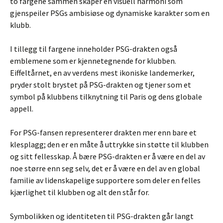
to fargene sammen skaper en visuell harmoni som
gjenspeiler PSGs ambisiøse og dynamiske karakter som en
klubb.
I tillegg til fargene inneholder PSG-drakten også
emblemene som er kjennetegnende for klubben.
Eiffeltårnet, en av verdens mest ikoniske landemerker,
pryder stolt brystet på PSG-drakten og tjener som et
symbol på klubbens tilknytning til Paris og dens globale
appell.
For PSG-fansen representerer drakten mer enn bare et
klesplagg; den er en måte å uttrykke sin støtte til klubben
og sitt fellesskap. Å bære PSG-drakten er å være en del av
noe større enn seg selv, det er å være en del av en global
familie av lidenskapelige supportere som deler en felles
kjærlighet til klubben og alt den står for.
Symbolikken og identiteten til PSG-drakten går langt