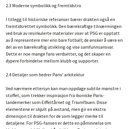
2.3 Moderne symbolikk og fremtidstro
I tillegg til historiske referanser bærer drakten også en
fremtidsrettet symbolikk. Den bærekraftige tilnærmingen
ved bruk av resirkulerte materialer viser at PSG er opptatt
av å representere mer enn bare fotball; de ønsker å være en
del av en bærekraftig utvikling og vise samfunnsansvar.
Dette er noe mange fans verdsetter, og det skaper en
dypere forbindelse mellom klubb og supporter.
2.4 Detaljer som hedrer Paris’ arkitektur
Ved nærmere ettersyn kan man oppdage subtile mønstre i
stoffet, som trekker inspirasjon fra ikoniske Paris-
landemerker som Eiffeltårnet og Triumfbuen. Disse
elementene er skjult på avstand, men gir en ekstra
dimensjon til drakten for de som legger merke til
detaljene. For PSG-fansen er dette en påminnelse om