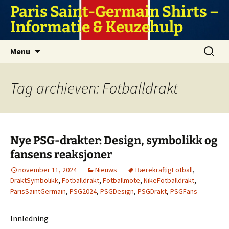
Ga
Paris Saint-Germain Shirts –
naar
Informatie & Keuzehulp
de
inhoud
Zoeken
Menu
naar:
Tag archieven: Fotballdrakt
Nye PSG-drakter: Design, symbolikk og
fansens reaksjoner
november 11, 2024
Nieuws
BærekraftigFotball
,
DraktSymbolikk
,
Fotballdrakt
,
Fotballmote
,
NikeFotballdrakt
,
ParisSaintGermain
,
PSG2024
,
PSGDesign
,
PSGDrakt
,
PSGFans
Innledning