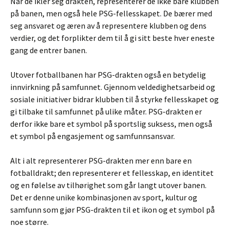
Når de ikler seg drakten, representerer de ikke bare klubben
på banen, men også hele PSG-fellesskapet. De bærer med
seg ansvaret og æren av å representere klubben og dens
verdier, og det forplikter dem til å gi sitt beste hver eneste
gang de entrer banen.
Utover fotballbanen har PSG-drakten også en betydelig
innvirkning på samfunnet. Gjennom veldedighetsarbeid og
sosiale initiativer bidrar klubben til å styrke fellesskapet og
gi tilbake til samfunnet på ulike måter. PSG-drakten er
derfor ikke bare et symbol på sportslig suksess, men også
et symbol på engasjement og samfunnsansvar.
Alt i alt representerer PSG-drakten mer enn bare en
fotballdrakt; den representerer et fellesskap, en identitet
og en følelse av tilhørighet som går langt utover banen.
Det er denne unike kombinasjonen av sport, kultur og
samfunn som gjør PSG-drakten til et ikon og et symbol på
noe større.