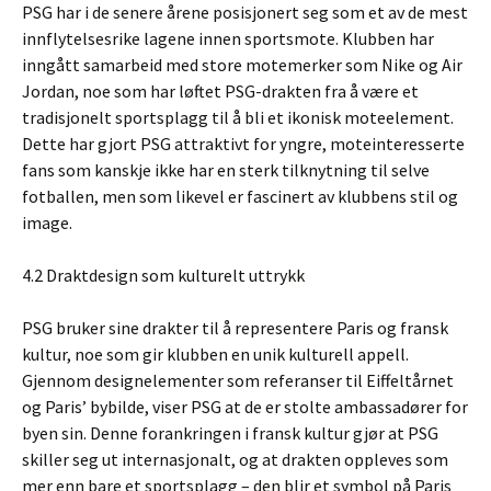
PSG har i de senere årene posisjonert seg som et av de mest
innflytelsesrike lagene innen sportsmote. Klubben har
inngått samarbeid med store motemerker som Nike og Air
Jordan, noe som har løftet PSG-drakten fra å være et
tradisjonelt sportsplagg til å bli et ikonisk moteelement.
Dette har gjort PSG attraktivt for yngre, moteinteresserte
fans som kanskje ikke har en sterk tilknytning til selve
fotballen, men som likevel er fascinert av klubbens stil og
image.
4.2 Draktdesign som kulturelt uttrykk
PSG bruker sine drakter til å representere Paris og fransk
kultur, noe som gir klubben en unik kulturell appell.
Gjennom designelementer som referanser til Eiffeltårnet
og Paris’ bybilde, viser PSG at de er stolte ambassadører for
byen sin. Denne forankringen i fransk kultur gjør at PSG
skiller seg ut internasjonalt, og at drakten oppleves som
mer enn bare et sportsplagg – den blir et symbol på Paris