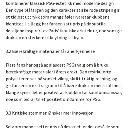
kombinerer klassisk PSG-estetikk med moderne design.
Den dype blåfargen og den karakteristiske røde stripen gir
et tidløst uttrykk som mange føler ivaretar klubbens
identitet. I tillegg har fansen satt pris på de subtile
detaljene inspirert av Paris’ ikoniske arkitektur, noe som gir
drakten en sterkere tilknytning til byen.
3.2 Bærekraftige materialer får anerkjennelse
Flere fans har også applaudert PSGs valg om å bruke
bærekraftige materialer i årets drakt. Den resirkulerte
polyesteren ses på som et viktig skritt i riktig retning, og
gir fansen en ekstra grunn til å bære drakten med stolthet.
Mange synes det er positivt at klubben tar samfunnsansvar,
noe som bidrar til et positivt omdømme for PSG.
3.3 Kritiske stemmer: Ønsker mer innovasjon
Selv om mange setter pris på designet, er det også de som