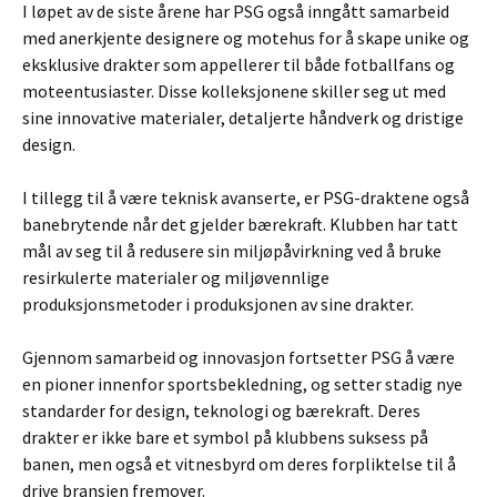
I løpet av de siste årene har PSG også inngått samarbeid
med anerkjente designere og motehus for å skape unike og
eksklusive drakter som appellerer til både fotballfans og
moteentusiaster. Disse kolleksjonene skiller seg ut med
sine innovative materialer, detaljerte håndverk og dristige
design.
I tillegg til å være teknisk avanserte, er PSG-draktene også
banebrytende når det gjelder bærekraft. Klubben har tatt
mål av seg til å redusere sin miljøpåvirkning ved å bruke
resirkulerte materialer og miljøvennlige
produksjonsmetoder i produksjonen av sine drakter.
Gjennom samarbeid og innovasjon fortsetter PSG å være
en pioner innenfor sportsbekledning, og setter stadig nye
standarder for design, teknologi og bærekraft. Deres
drakter er ikke bare et symbol på klubbens suksess på
banen, men også et vitnesbyrd om deres forpliktelse til å
drive bransjen fremover.