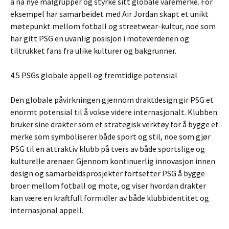
å nå nye målgrupper og styrke sitt globale varemerke. For
eksempel har samarbeidet med Air Jordan skapt et unikt
møtepunkt mellom fotball og streetwear-kultur, noe som
har gitt PSG en uvanlig posisjon i moteverdenen og
tiltrukket fans fra ulike kulturer og bakgrunner.
4.5 PSGs globale appell og fremtidige potensial
Den globale påvirkningen gjennom draktdesign gir PSG et
enormt potensial til å vokse videre internasjonalt. Klubben
bruker sine drakter som et strategisk verktøy for å bygge et
merke som symboliserer både sport og stil, noe som gjør
PSG til en attraktiv klubb på tvers av både sportslige og
kulturelle arenaer. Gjennom kontinuerlig innovasjon innen
design og samarbeidsprosjekter fortsetter PSG å bygge
broer mellom fotball og mote, og viser hvordan drakter
kan være en kraftfull formidler av både klubbidentitet og
internasjonal appell.