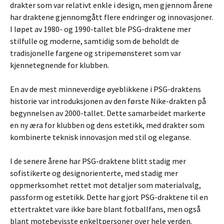
drakter som var relativt enkle i design, men gjennom årene
har draktene gjennomgått flere endringer og innovasjoner.
I løpet av 1980- og 1990-tallet ble PSG-draktene mer
stilfulle og moderne, samtidig som de beholdt de
tradisjonelle fargene og stripemønsteret som var
kjennetegnende for klubben.
En av de mest minneverdige øyeblikkene i PSG-draktens
historie var introduksjonen av den første Nike-drakten på
begynnelsen av 2000-tallet. Dette samarbeidet markerte
en ny æra for klubben og dens estetikk, med drakter som
kombinerte teknisk innovasjon med stil og eleganse.
I de senere årene har PSG-draktene blitt stadig mer
sofistikerte og designorienterte, med stadig mer
oppmerksomhet rettet mot detaljer som materialvalg,
passform og estetikk. Dette har gjort PSG-draktene til en
ettertraktet vare ikke bare blant fotballfans, men også
blant motebevisste enkeltpersoner over hele verden.