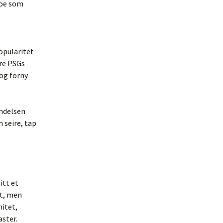
noe som
e
popularitet
are PSGs
 og forny
indelsen
 seire, tap
itt et
et, men
itet,
aster.