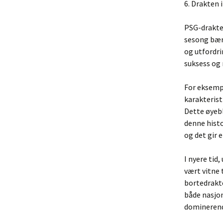
6. Drakten
PSG-drakte
sesong bær
og utfordri
suksess og 
For eksempe
karakterist
Dette øyebl
denne histo
og det gir 
I nyere tid
vært vitne 
bortedrakte
både nasjon
dominerende