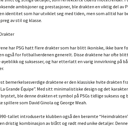
ksende ambisjoner og prestasjoner, ble drakten en viktig del av 
 en identitet som har utviklet seg med tiden, men som alltid har b
preg av stil og klasse.
 Drakter
ne har PSG hatt flere drakter som har blitt ikoniske, ikke bare f
en også for fotballverdenen generelt. Disse draktene har ofte blit
 øyeblikk og suksesser, og har etterlatt en varig innvirkning på b
r.
st bemerkelsesverdige draktene er den klassiske hvite drakten fra
La Grande Équipe”. Med sitt minimalistiske design og det karakter
 brystet, ble denne drakten et symbol på PSGs tidlige suksess og b
e spillere som David Ginola og George Weah.
1990-tallet introduserte klubben også den berømte “Heimdrakten”
n dristig kombinasjon av blått og rødt med unike detaljer. Denne