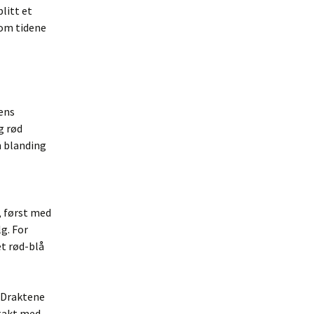
litt et
nom tidene
bens
g rød
n blanding
, først med
g. For
t rød-blå
. Draktene
 takt med