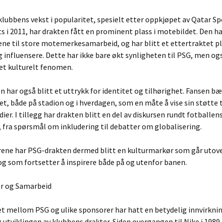
klubbens vekst i popularitet, spesielt etter oppkjøpet av Qatar Sp
 i 2011, har drakten fått en prominent plass i motebildet. Den ha
ne til store motemerkesamarbeid, og har blitt et ettertraktet p
g influensere. Dette har ikke bare økt synligheten til PSG, men og
 et kulturelt fenomen.
 har også blitt et uttrykk for identitet og tilhørighet. Fansen b
t, både på stadion og i hverdagen, som en måte å vise sin støtte 
ier. I tillegg har drakten blitt en del av diskursen rundt fotballens
fra spørsmål om inkludering til debatter om globalisering.
ene har PSG-drakten dermed blitt en kulturmarkør som går utov
og som fortsetter å inspirere både på og utenfor banen.
er og Samarbeid
t mellom PSG og ulike sponsorer har hatt en betydelig innvirkni
 utviklingen av klubbens drakter. Siden overgangen til Nike i 1989