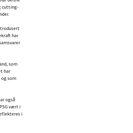
 cutting-
nder.
ntrodusert
kraft har
m samsvarer
rand, som
et har
, og som
har også
PSG vært i
eflekteres i