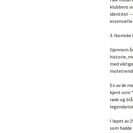
klubbens vo
identitet –
essensielle 
3. Ikoniske
Gjennom åre
historie, m
med viktige
motetrende
En av de me
kjent som “
røde og blå
legendarisk
I løpet av 
som hadde e