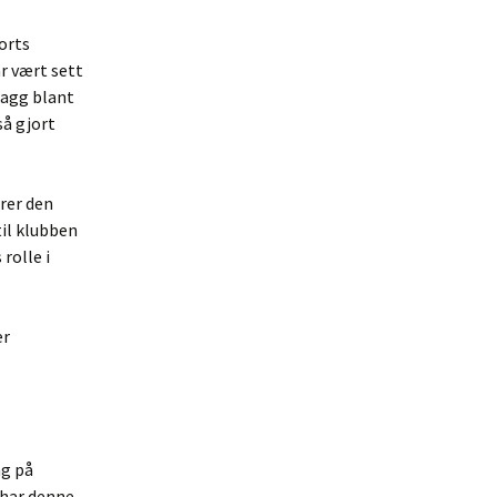
orts
r vært sett
lagg blant
så gjort
ærer den
til klubben
 rolle i
er
ng på
 har denne