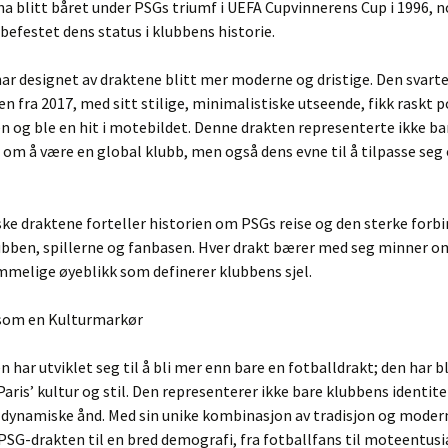
 ha blitt båret under PSGs triumf i UEFA Cupvinnerens Cup i 1996, 
 befestet dens status i klubbens historie.
 har designet av draktene blitt mer moderne og dristige. Den svart
n fra 2017, med sitt stilige, minimalistiske utseende, fikk raskt 
n og ble en hit i motebildet. Denne drakten representerte ikke b
om å være en global klubb, men også dens evne til å tilpasse seg
ske draktene forteller historien om PSGs reise og den sterke forb
bben, spillerne og fanbasen. Hver drakt bærer med seg minner om
melige øyeblikk som definerer klubbens sjel.
 som en Kulturmarkør
 har utviklet seg til å bli mer enn bare en fotballdrakt; den har bl
aris’ kultur og stil. Den representerer ikke bare klubbens identit
 dynamiske ånd. Med sin unike kombinasjon av tradisjon og modern
PSG-drakten til en bred demografi, fra fotballfans til moteentusi