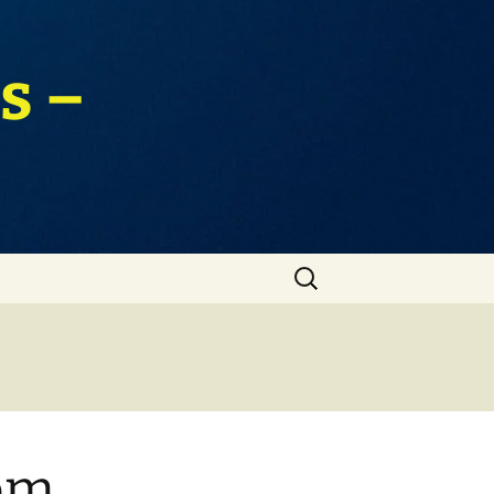
s –
Zoeken
naar:
 om