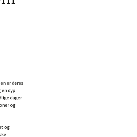
en er deres
g en dyp
dlige dager
joner og
et og
rske