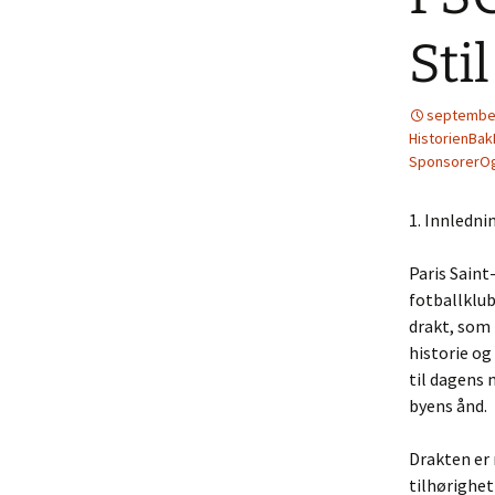
Sti
september
HistorienBak
SponsorerO
1. Innledni
Paris Saint
fotballklub
drakt, som 
historie og
til dagens 
byens ånd.
Drakten er 
tilhørighet