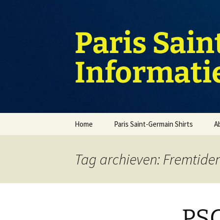
Ga
naar
de
Paris Sain
inhoud
Informati
Home
Paris Saint-Germain Shirts
A
Tag archieven: Fremtide
PSG