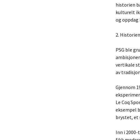
historien b
kulturelt i
og oppdag h
2. Historie
PSG ble gru
ambisjoner 
vertikale s
av tradisjo
Gjennom 19
eksperimen
Le Coq Spor
eksempel bl
brystet, et
Inn i 2000-
fikk modern