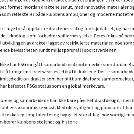
pet formet hvordan draktene ser ut, med innovative materialer og
n som reflekterer både klubbens ambisjoner og moderne motetre
ort mye for å oppdatere draktenes stil og funksjonalitet, og har i
e teknologi som forbedrer spillernes ytelse. Deres fokus på bære
il utviklingen av drakter laget av resirkulerte materialer, noe so
ende bevisstheten rundt miljøspørsmål i sportsverdenen.
til Nike har PSG inngått samarbeid med motemerker som Jordan B
 til å bringe en streetwear-estetikk til draktene. Dette samarbeid
 limited edition-drakter som har blitt umiddelbare samlerobjekter
 har befestet PSGs status som en global merkevare.
sorene og samarbeidene har ikke bare påvirket draktdesign, men 
 klubbens økonomiske vekst. Med økt synlighet og popularitet har 
 tiltrekke seg topptalenter og bygge et sterkt lag, noe som igjen r
m bærer klubbens stolthet og historie.