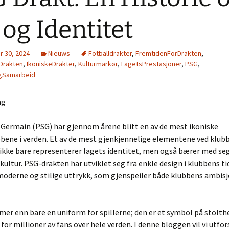
l og Identitet
 30, 2024
Nieuws
Fotballdrakter
,
FremtidenForDrakten
,
Drakten
,
IkoniskeDrakter
,
Kulturmarkør
,
LagetsPrestasjoner
,
PSG
,
gSamarbeid
ng
-Germain (PSG) har gjennom årene blitt en av de mest ikoniske
bene i verden. Et av de mest gjenkjennelige elementene ved klubb
ikke bare representerer lagets identitet, men også bærer med se
 kultur. PSG-drakten har utviklet seg fra enkle design i klubbens ti
moderne og stilige uttrykk, som gjenspeiler både klubbens ambis
mer enn bare en uniform for spillerne; den er et symbol på stolth
 for millioner av fans over hele verden. I denne bloggen vil vi utfo