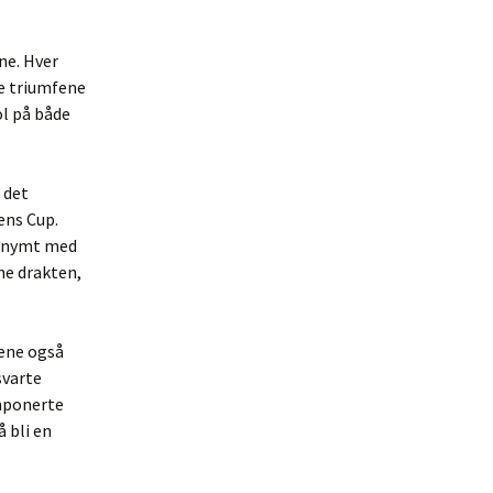
ne. Hver
e triumfene
ol på både
 det
ens Cup.
nonymt med
ne drakten,
tene også
svarte
imponerte
 bli en