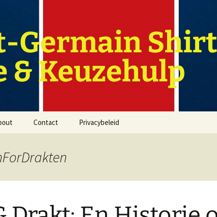
t-Germain Shirt
e & Keuzehulp
bout
Contact
Privacybeleid
nForDrakten
 Drakt: En Historie