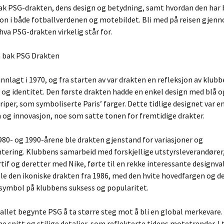
ak PSG-drakten, dens design og betydning, samt hvordan den har b
kon i både fotballverdenen og motebildet. Bli med på reisen gjen
va PSG-drakten virkelig står for.
n bak PSG Drakten
nnlagt i 1970, og fra starten av var drakten en refleksjon av klub
og identitet. Den første drakten hadde en enkel design med blå o
triper, som symboliserte Paris’ farger. Dette tidlige designet var e
n og innovasjon, noe som satte tonen for fremtidige drakter.
80- og 1990-årene ble drakten gjenstand for variasjoner og
tering. Klubbens samarbeid med forskjellige utstyrsleverandører
tif og deretter med Nike, førte til en rekke interessante designval
e den ikoniske drakten fra 1986, med den hvite hovedfargen og de
 symbol på klubbens suksess og popularitet.
tallet begynte PSG å ta større steg mot å bli en global merkevare
e snitt og stilige detaljer, som reflekterte tidens motetrender. I