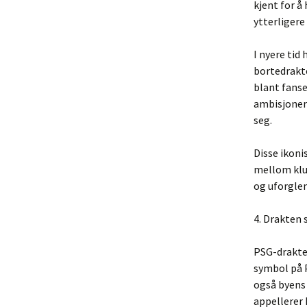
kjent for å
ytterligere
I nyere tid
bortedrakte
blant fanse
ambisjoner 
seg.
Disse ikoni
mellom klu
og uforglem
4. Drakten
PSG-drakten
symbol på P
også byens
appellerer 