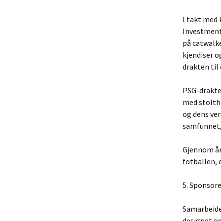
I takt med 
Investments
på catwalke
kjendiser o
drakten til
PSG-drakten
med stolthe
og dens verd
samfunnet, 
Gjennom år
fotballen, 
5. Sponsor
Samarbeide
designet og