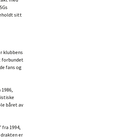
PSGs
eholdt sitt
or klubbens
t forbundet
åde fans og
 1986,
istiske
le båret av
 fra 1994,
 drakten er