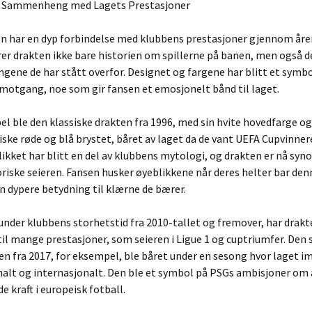
 i Sammenheng med Lagets Prestasjoner
n har en dyp forbindelse med klubbens prestasjoner gjennom åre
er drakten ikke bare historien om spillerne på banen, men også d
ngene de har stått overfor. Designet og fargene har blitt et symb
motgang, noe som gir fansen et emosjonelt bånd til laget.
l ble den klassiske drakten fra 1996, med sin hvite hovedfarge og
iske røde og blå brystet, båret av laget da de vant UEFA Cupvinner
ikket har blitt en del av klubbens mytologi, og drakten er nå sy
riske seieren. Fansen husker øyeblikkene når deres helter bar den
en dypere betydning til klærne de bærer.
, under klubbens storhetstid fra 2010-tallet og fremover, har drak
til mange prestasjoner, som seieren i Ligue 1 og cuptriumfer. Den 
n fra 2017, for eksempel, ble båret under en sesong hvor laget 
alt og internasjonalt. Den ble et symbol på PSGs ambisjoner om å
 kraft i europeisk fotball.