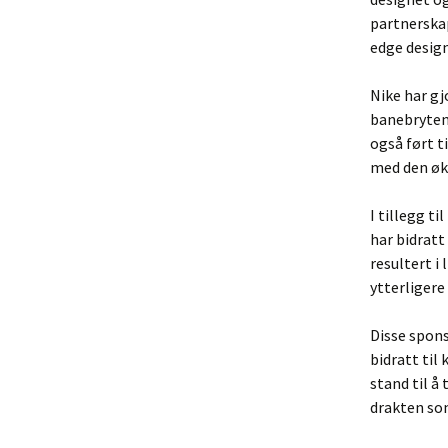
partnerska
edge desig
Nike har gj
banebrytend
også ført t
med den øk
I tillegg 
har bidratt
resultert i
ytterligere
Disse spon
bidratt til
stand til å
drakten so