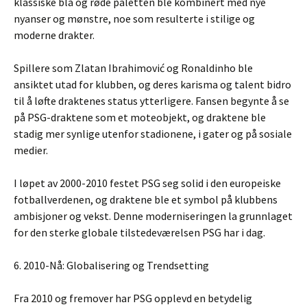
klassiske blå og røde paletten ble kombinert med nye
nyanser og mønstre, noe som resulterte i stilige og
moderne drakter.
Spillere som Zlatan Ibrahimović og Ronaldinho ble
ansiktet utad for klubben, og deres karisma og talent bidro
til å løfte draktenes status ytterligere. Fansen begynte å se
på PSG-draktene som et moteobjekt, og draktene ble
stadig mer synlige utenfor stadionene, i gater og på sosiale
medier.
I løpet av 2000-2010 festet PSG seg solid i den europeiske
fotballverdenen, og draktene ble et symbol på klubbens
ambisjoner og vekst. Denne moderniseringen la grunnlaget
for den sterke globale tilstedeværelsen PSG har i dag.
6. 2010-Nå: Globalisering og Trendsetting
Fra 2010 og fremover har PSG opplevd en betydelig