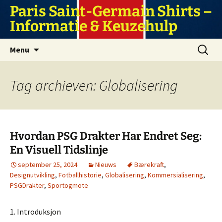
Ga
Paris Saint-Germain Shirts –
naar
Informatie & Keuzehulp
de
inhoud
Zoeken
Menu
naar:
Tag archieven: Globalisering
Hvordan PSG Drakter Har Endret Seg:
En Visuell Tidslinje
september 25, 2024
Nieuws
Bærekraft
,
Designutvikling
,
Fotballhistorie
,
Globalisering
,
Kommersialisering
,
PSGDrakter
,
Sportogmote
1. Introduksjon