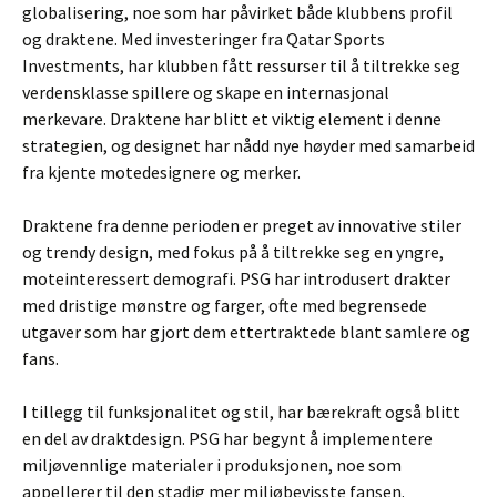
globalisering, noe som har påvirket både klubbens profil
og draktene. Med investeringer fra Qatar Sports
Investments, har klubben fått ressurser til å tiltrekke seg
verdensklasse spillere og skape en internasjonal
merkevare. Draktene har blitt et viktig element i denne
strategien, og designet har nådd nye høyder med samarbeid
fra kjente motedesignere og merker.
Draktene fra denne perioden er preget av innovative stiler
og trendy design, med fokus på å tiltrekke seg en yngre,
moteinteressert demografi. PSG har introdusert drakter
med dristige mønstre og farger, ofte med begrensede
utgaver som har gjort dem ettertraktede blant samlere og
fans.
I tillegg til funksjonalitet og stil, har bærekraft også blitt
en del av draktdesign. PSG har begynt å implementere
miljøvennlige materialer i produksjonen, noe som
appellerer til den stadig mer miljøbevisste fansen.