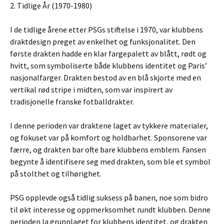
2. Tidlige År (1970-1980)
I de tidlige årene etter PSGs stiftelse i 1970, var klubbens
draktdesign preget av enkelhet og funksjonalitet. Den
første drakten hadde en klar fargepalett av blått, rødt og
hvitt, som symboliserte både klubbens identitet og Paris’
nasjonalfarger. Drakten bestod av en blå skjorte med en
vertikal rød stripe i midten, som var inspirert av
tradisjonelle franske fotballdrakter.
I denne perioden var draktene laget av tykkere materialer,
og fokuset var på komfort og holdbarhet. Sponsorene var
færre, og drakten bar ofte bare klubbens emblem. Fansen
begynte å identifisere seg med drakten, som ble et symbol
på stolthet og tilhørighet.
PSG opplevde også tidlig suksess på banen, noe som bidro
til økt interesse og oppmerksomhet rundt klubben. Denne
perioden la grunnlaget for klubbens identitet, og drakten