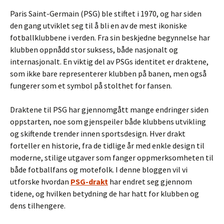
Paris Saint-Germain (PSG) ble stiftet i 1970, og har siden
den gang utviklet seg til å bli en av de mest ikoniske
fotballklubbene i verden. Fra sin beskjedne begynnelse har
klubben oppnådd stor suksess, både nasjonalt og
internasjonalt. En viktig del av PSGs identitet er draktene,
som ikke bare representerer klubben på banen, men også
fungerer som et symbol på stolthet for fansen.
Draktene til PSG har gjennomgått mange endringer siden
oppstarten, noe som gjenspeiler både klubbens utvikling
og skiftende trender innen sportsdesign. Hver drakt
forteller en historie, fra de tidlige år med enkle design til
moderne, stilige utgaver som fanger oppmerksomheten til
både fotballfans og motefolk. I denne bloggen vil vi
utforske hvordan
PSG-drakt
har endret seg gjennom
tidene, og hvilken betydning de har hatt for klubben og
dens tilhengere.