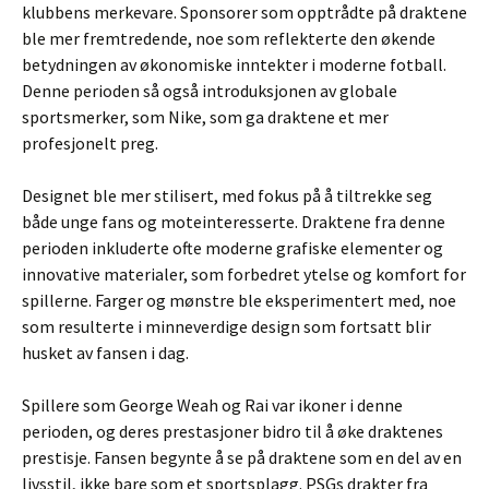
klubbens merkevare. Sponsorer som opptrådte på draktene
ble mer fremtredende, noe som reflekterte den økende
betydningen av økonomiske inntekter i moderne fotball.
Denne perioden så også introduksjonen av globale
sportsmerker, som Nike, som ga draktene et mer
profesjonelt preg.
Designet ble mer stilisert, med fokus på å tiltrekke seg
både unge fans og moteinteresserte. Draktene fra denne
perioden inkluderte ofte moderne grafiske elementer og
innovative materialer, som forbedret ytelse og komfort for
spillerne. Farger og mønstre ble eksperimentert med, noe
som resulterte i minneverdige design som fortsatt blir
husket av fansen i dag.
Spillere som George Weah og Rai var ikoner i denne
perioden, og deres prestasjoner bidro til å øke draktenes
prestisje. Fansen begynte å se på draktene som en del av en
livsstil, ikke bare som et sportsplagg. PSGs drakter fra