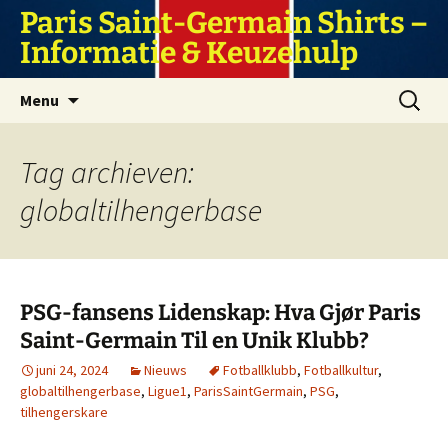
Ga
Paris Saint-Germain Shirts –
naar
Informatie & Keuzehulp
de
inhoud
Zoeken
Menu
naar:
Tag archieven:
globaltilhengerbase
PSG-fansens Lidenskap: Hva Gjør Paris
Saint-Germain Til en Unik Klubb?
juni 24, 2024
Nieuws
Fotballklubb
,
Fotballkultur
,
globaltilhengerbase
,
Ligue1
,
ParisSaintGermain
,
PSG
,
tilhengerskare