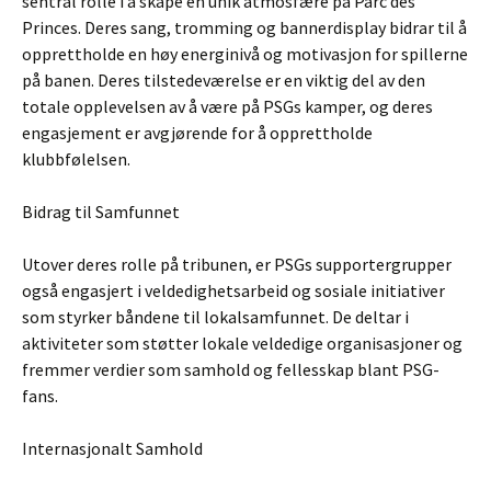
sentral rolle i å skape en unik atmosfære på Parc des
Princes. Deres sang, tromming og bannerdisplay bidrar til å
opprettholde en høy energinivå og motivasjon for spillerne
på banen. Deres tilstedeværelse er en viktig del av den
totale opplevelsen av å være på PSGs kamper, og deres
engasjement er avgjørende for å opprettholde
klubbfølelsen.
Bidrag til Samfunnet
Utover deres rolle på tribunen, er PSGs supportergrupper
også engasjert i veldedighetsarbeid og sosiale initiativer
som styrker båndene til lokalsamfunnet. De deltar i
aktiviteter som støtter lokale veldedige organisasjoner og
fremmer verdier som samhold og fellesskap blant PSG-
fans.
Internasjonalt Samhold