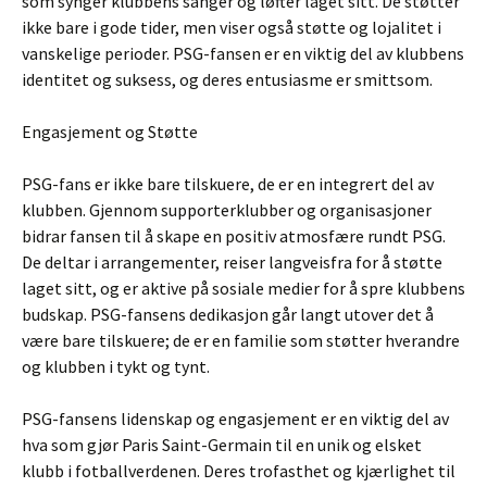
som synger klubbens sanger og løfter laget sitt. De støtter
ikke bare i gode tider, men viser også støtte og lojalitet i
vanskelige perioder. PSG-fansen er en viktig del av klubbens
identitet og suksess, og deres entusiasme er smittsom.
Engasjement og Støtte
PSG-fans er ikke bare tilskuere, de er en integrert del av
klubben. Gjennom supporterklubber og organisasjoner
bidrar fansen til å skape en positiv atmosfære rundt PSG.
De deltar i arrangementer, reiser langveisfra for å støtte
laget sitt, og er aktive på sosiale medier for å spre klubbens
budskap. PSG-fansens dedikasjon går langt utover det å
være bare tilskuere; de er en familie som støtter hverandre
og klubben i tykt og tynt.
PSG-fansens lidenskap og engasjement er en viktig del av
hva som gjør Paris Saint-Germain til en unik og elsket
klubb i fotballverdenen. Deres trofasthet og kjærlighet til