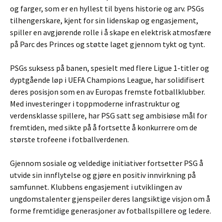
og farger, som er en hyllest til byens historie og arv. PSGs
tilhengerskare, kjent for sin lidenskap og engasjement,
spiller en avgjørende rolle i å skape en elektrisk atmosfære
på Parc des Princes og støtte laget gjennom tykt og tynt.
PSGs suksess på banen, spesielt med flere Ligue 1-titler og
dyptgående løp i UEFA Champions League, har solidifisert
deres posisjon som en av Europas fremste fotballklubber.
Med investeringer i toppmoderne infrastruktur og
verdensklasse spillere, har PSG satt seg ambisiøse mål for
fremtiden, med sikte på å fortsette å konkurrere om de
største trofeene i fotballverdenen.
Gjennom sosiale og veldedige initiativer fortsetter PSG å
utvide sin innflytelse og gjøre en positiv innvirkning på
samfunnet. Klubbens engasjement i utviklingen av
ungdomstalenter gjenspeiler deres langsiktige visjon om å
forme fremtidige generasjoner av fotballspillere og ledere.