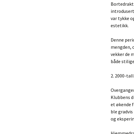
Bortedrakte
introdusert
var tykke o
estetikk.
Denne perio
mengden, o
vekker de m
både stilig
2. 2000-tal
Overgangen 
Klubbens d
et økende 
ble gradvi
og eksperi
Hjemmedrak