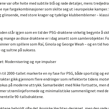
ne var ofte hvite med subtile blå og røde detaljer, mens tredjedr
e nye fargekombinasjoner som skilte seg ut i europeiske kamper. 
g glinsende, med store krager og tydelige klubbemblemer – klassi
den står igjen som en tid der PSG-draktene virkelig begynte å skill
g mange av disse draktene er i dag ansett som samlerobjekter. F
inner om spillere som Raí, Ginola og George Weah – og en tid hvo
e og sultne på suksess.
let: Modernisering og nye impulser
til 2000-tallet markerte en ny fase for PSG, både sportslig og es
rakter gikk gjennom flere endringer som reflekterte tidens mote
fokus på moderne uttrykk. Samarbeidet med Nike fortsatte, men 
s mer strømlinjeformede og minimalistiske sammenlignet med de 
mentelle 90-tallsdraktene.
tene beholdt ofte det ikoniske Hechter-designet, men den røde s