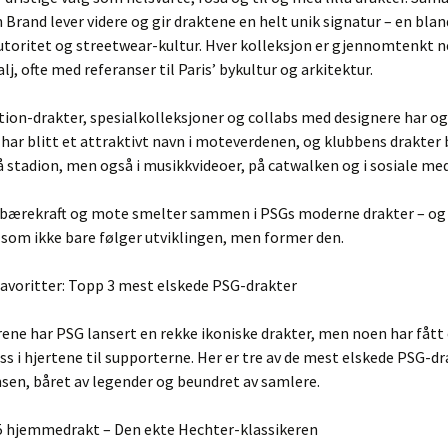
Brand lever videre og gir draktene en helt unik signatur – en blan
utoritet og streetwear-kultur. Hver kolleksjon er gjennomtenkt ne
lj, ofte med referanser til Paris’ bykultur og arkitektur.
tion-drakter, spesialkolleksjoner og collabs med designere har og
 har blitt et attraktivt navn i moteverdenen, og klubbens drakter 
å stadion, men også i musikkvideoer, på catwalken og i sosiale med
 bærekraft og mote smelter sammen i PSGs moderne drakter – og 
 som ikke bare følger utviklingen, men former den.
favoritter: Topp 3 mest elskede PSG-drakter
ne har PSG lansert en rekke ikoniske drakter, men noen har fått 
ass i hjertene til supporterne. Her er tre av de mest elskede PSG-d
nsen, båret av legender og beundret av samlere.
95 hjemmedrakt – Den ekte Hechter-klassikeren