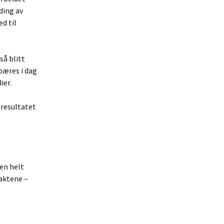
ding av
d til
så blitt
bæres i dag
ier.
resultatet
en helt
raktene –