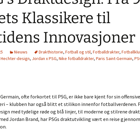
lets Klassikere til
idens Innovasjoner
25
Nieuws
Drakthistorie
,
Fotball og stil
,
Fotballdrakter
,
Fotballklu
,
Hechter-design
,
Jordan x PSG
,
Nike fotballdrakter
,
Paris Saint-Germain
,
PS
-Germain, ofte forkortet til PSG, er ikke bare kjent for sin offensiv
eri – klubben har også blitt et stilikon innenfor fotballverdenen. 
esign med tydelige røde og blå linjer, til moderne og stilrene drakt
med Jordan Brand, har PSGs draktutvikling vært en reise gjenno
on.