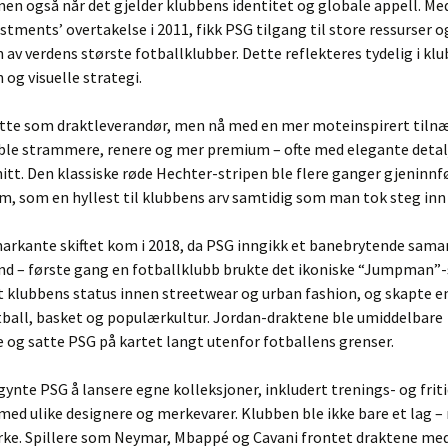
men også når det gjelder klubbens identitet og globale appell. Me
stments’ overtakelse i 2011, fikk PSG tilgang til store ressurser o
en av verdens største fotballklubber. Dette reflekteres tydelig i kl
 og visuelle strategi.
atte som draktleverandør, men nå med en mer moteinspirert tiln
ble strammere, renere og mer premium – ofte med elegante detal
tt. Den klassiske røde Hechter-stripen ble flere ganger gjeninnfø
m, som en hyllest til klubbens arv samtidig som man tok steg inn 
arkante skiftet kom i 2018, da PSG inngikk et banebrytende sam
nd – første gang en fotballklubb brukte det ikoniske “Jumpman”
t klubbens status innen streetwear og urban fashion, og skapte e
ball, basket og populærkultur. Jordan-draktene ble umiddelbare
 og satte PSG på kartet langt utenfor fotballens grenser.
egynte PSG å lansere egne kolleksjoner, inkludert trenings- og friti
ed ulike designere og merkevarer. Klubben ble ikke bare et lag –
erke. Spillere som Neymar, Mbappé og Cavani frontet draktene me