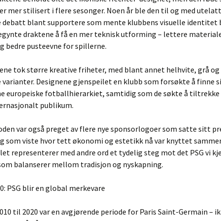
er mer stilisert i flere sesonger. Noen år ble den til og med utelat
 debatt blant supportere som mente klubbens visuelle identitet b
gynte draktene å få en mer teknisk utforming – lettere materiale
 bedre pusteevne for spillerne.
ne tok større kreative friheter, med blant annet helhvite, grå og
 varianter. Designene gjenspeilet en klubb som forsøkte å finne si
 europeiske fotballhierarkiet, samtidig som de søkte å tiltrekke
ternasjonalt publikum.
den var også preget av flere nye sponsorlogoer som satte sitt pr
og som viste hvor tett økonomi og estetikk nå var knyttet samme
let representerer med andre ord et tydelig steg mot det PSG vi kj
 som balanserer mellom tradisjon og nyskapning.
0: PSG blir en global merkevare
2010 til 2020 var en avgjørende periode for Paris Saint-Germain – i