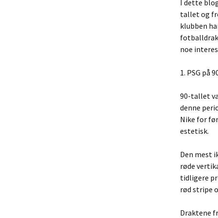
I dette blo
tallet og f
klubben har
fotballdrak
noe interes
1. PSG på 9
90-tallet v
denne peri
Nike for fø
estetisk.
Den mest i
røde vertik
tidligere p
rød stripe 
Draktene fr