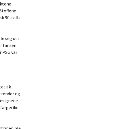
aktene
Stoffene
sk 90-talls
e seg ut i
or fansen
r PSG var
tetisk.
trender og
designene
fargerike
tripen ble