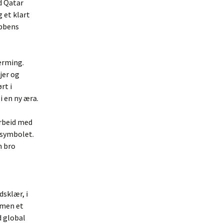
d Qatar
g et klart
ubbens
ærming.
jer og
rt i
i en ny æra.
arbeid med
-symbolet.
n bro
dsklær, i
 men et
d global