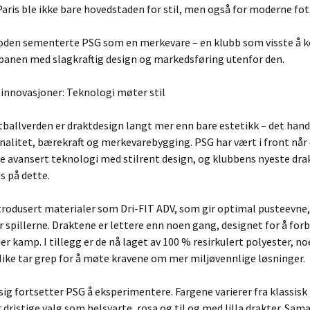
Paris ble ikke bare hovedstaden for stil, men også for moderne fo
oden sementerte PSG som en merkevare – en klubb som visste å 
banen med slagkraftig design og markedsføring utenfor den.
 innovasjoner: Teknologi møter stil
tballverden er draktdesign langt mer enn bare estetikk – det hand
alitet, bærekraft og merkevarebygging. PSG har vært i front når 
 avansert teknologi med stilrent design, og klubbens nyeste drak
is på dette.
trodusert materialer som Dri-FIT ADV, som gir optimal pusteevne,
 spillerne. Draktene er lettere enn noen gang, designet for å for
er kamp. I tillegg er de nå laget av 100 % resirkulert polyester, no
ike tar grep for å møte kravene om mer miljøvennlige løsninger.
g fortsetter PSG å eksperimentere. Fargene varierer fra klassisk
r dristige valg som helsvarte, rosa og til og med lilla drakter. Sam