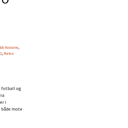
bb historie
,
G
,
Retro
e fotball og
Fra
er i
m både mote