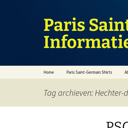
Ga
naar
de
Paris Sain
inhoud
Informati
Home
Paris Saint-Germain Shirts
A
Tag archieven: Hechter-
PSG