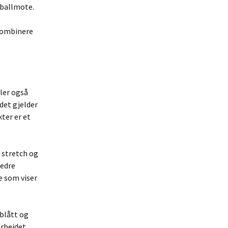
tballmote.
kombinere
ler også
det gjelder
ter er et
 stretch og
bedre
e som viser
 blått og
arbeidet