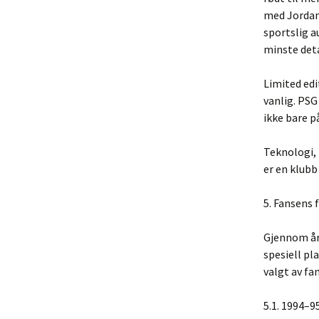
med Jordan 
sportslig a
minste deta
Limited edi
vanlig. PSG
ikke bare p
Teknologi,
er en klubb
5. Fansens 
Gjennom åre
spesiell pl
valgt av fa
5.1. 1994–