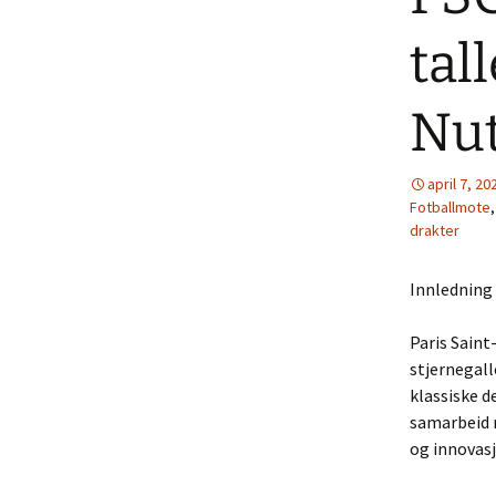
tal
Nut
april 7, 20
Fotballmote
drakter
Innledning
Paris Saint
stjernegall
klassiske d
samarbeid 
og innovasj