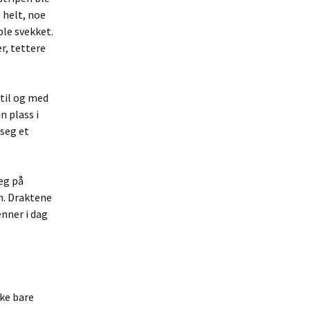
t helt, noe
le svekket.
r, tettere
 til og med
n plass i
 seg et
eg på
n. Draktene
enner i dag
kke bare