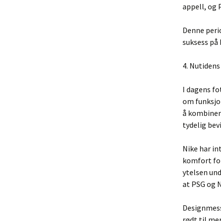
appell, og 
Denne peri
suksess på 
4. Nutidens
I dagens fo
om funksjon
å kombinere
tydelig bev
Nike har in
komfort for
ytelsen und
at PSG og N
Designmessi
rødt til me