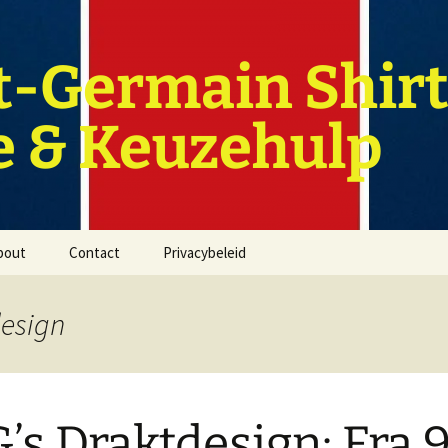
t-Germain Shirt
e & Keuzehulp
bout
Contact
Privacybeleid
design
’s Draktdesign: Fra 