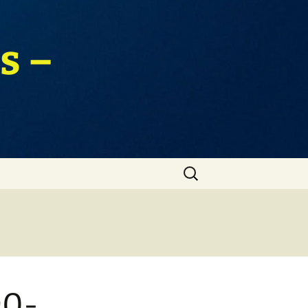
s –
Zoeken
naar:
90-