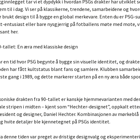
gginnlegget tar vi et dypdykk i hvordan PSGs drakter har utviklet s
rem til i dag. Vi ser på klassikerne, trendene, samarbeidene og hvo
 brukt design til å bygge en global merkevare. Enten du er PSG-s
t-entusiast eller bare nysgjerrig på fotballens møte med mote, vi
sant her.
0-tallet: En æra med klassiske design
ar en tid hvor PSG begynte å bygge sin visuelle identitet, og drakte
oden har fått kultstatus blant fans og samlere. Klubben samarbe
rste gang i 1989, og dette markerer starten på en ny æra både spo
koniske drakten fra 90-tallet er kanskje hjemmevarianten med de
ale stripen i midten – kjent som “Hechter-designet”, oppkalt ette
resident og designer, Daniel Hechter. Kombinasjonen av mørkeblå
og hvite detaljer ble kjennetegnet på PSGs identitet.
a denne tiden var preget av dristige designvalg og eksperimenter