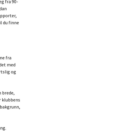
eg fra 90-
rdan
upporter,
l du finne
ne fra
idet med
rtslig og
n brede,
r klubbens
 bakgrunn,
ing.