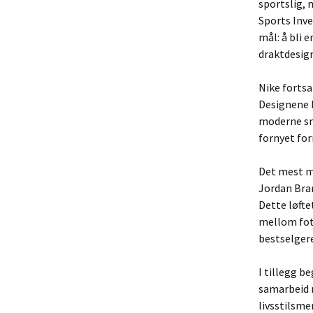
sportslig, 
Sports Inve
mål: å bli 
draktdesign
Nike forts
Designene 
moderne sni
fornyet for
Det mest m
Jordan Bra
Dette løfte
mellom fot
bestselgere
I tillegg b
samarbeid m
livsstilsm