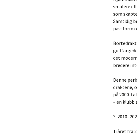
smalere ell
som skapte
Samtidig be
passform og
Bortedrakte
gullfargede
det moderne
bredere in
Denne perio
draktene, 
på 2000-tal
– en klubb
3. 2010–202
Tiåret fra 