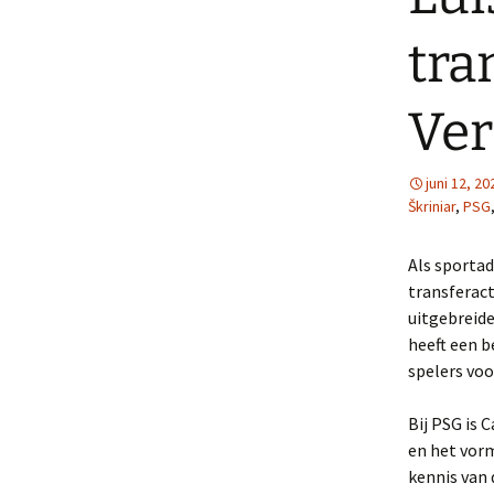
tra
Ver
juni 12, 20
Škriniar
,
PSG
Als sportad
transferac
uitgebreide
heeft een b
spelers voo
Bij PSG is 
en het vorm
kennis van 