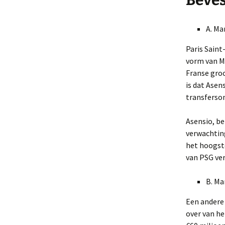
Beves
A. Ma
Paris Saint
vorm van M
Franse gro
is dat Asen
transfersom
Asensio, be
verwachting
het hoogste
van PSG ver
B. Ma
Een andere
over van he