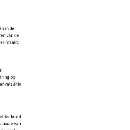
en in de
ren van de
der maakt,
r
aring op
anvalslinie
velder komt
lausule van