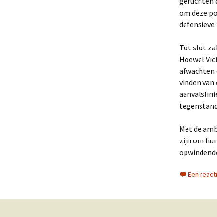
geruchten 
om deze pos
defensieve 
Tot slot za
Hoewel Vic
afwachten o
vinden van 
aanvalslini
tegenstan
Met de ambi
zijn om hun
opwindende
Een react