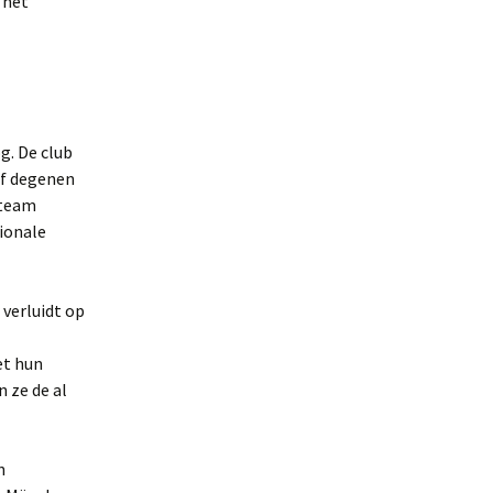
 het
g. De club
ef degenen
 team
tionale
verluidt op
et hun
n ze de al
n