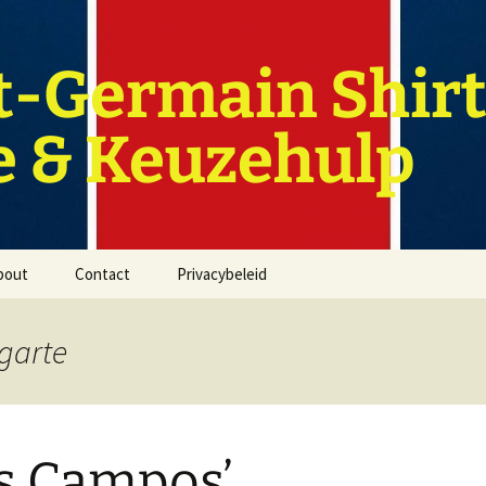
t-Germain Shirt
e & Keuzehulp
bout
Contact
Privacybeleid
garte
s Campos’