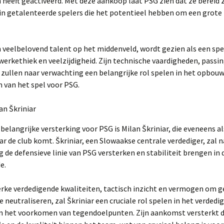
 heeft geactiveerd. Met deze aankoop laat PSG zien dat ze bereid 
in getalenteerde spelers die het potentieel hebben om een grote
 veelbelovend talent op het middenveld, wordt gezien als een sp
werkethiek en veelzijdigheid. Zijn technische vaardigheden, passi
 zullen naar verwachting een belangrijke rol spelen in het opbou
 van het spel voor PSG.
lan Škriniar
belangrijke versterking voor PSG is Milan Škriniar, die eveneens als
ar de club komt. Škriniar, een Slowaakse centrale verdediger, zal n
 de defensieve linie van PSG versterken en stabiliteit brengen in 
e.
erke verdedigende kwaliteiten, tactisch inzicht en vermogen om g
e neutraliseren, zal Škriniar een cruciale rol spelen in het verdedi
n het voorkomen van tegendoelpunten. Zijn aankomst versterkt 