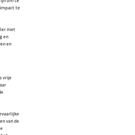
zijn om te
 impact te
eler met
ng en
wen en
 vrije
aar
de
evaarlijke
gen van de
de