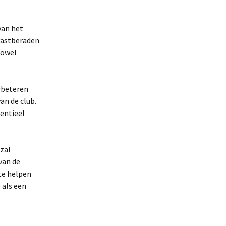
van het
vastberaden
zowel
erbeteren
an de club.
tentieel
zal
van de
 te helpen
 als een