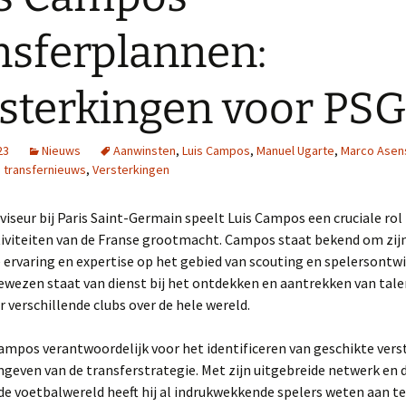
nsferplannen:
sterkingen voor PSG
23
Nieuws
Aanwinsten
,
Luis Campos
,
Manuel Ugarte
,
Marco Asen
,
transfernieuws
,
Versterkingen
viseur bij Paris Saint-Germain speelt Luis Campos een cruciale rol 
tiviteiten van de Franse grootmacht. Campos staat bekend om zij
 ervaring en expertise op het gebied van scouting en spelersontwi
ewezen staat van dienst bij het ontdekken en aantrekken van tale
r verschillende clubs over de hele wereld.
Campos verantwoordelijk voor het identificeren van geschikte ver
geven van de transferstrategie. Met zijn uitgebreide netwerk en
de voetbalwereld heeft hij al indrukwekkende spelers weten aan t