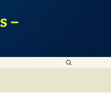
s –
Zoeken
naar: