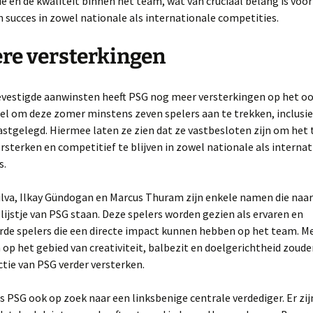
e en de kwaliteit binnen het team, wat van cruciaal belang is voor
 succes in zowel nationale als internationale competities.
re versterkingen
evestigde aanwinsten heeft PSG nog meer versterkingen op het oo
oel om deze zomer minstens zeven spelers aan te trekken, inclusi
 vastgelegd. Hiermee laten ze zien dat ze vastbesloten zijn om het
ersterken en competitief te blijven in zowel nationale als interna
s.
lva, Ilkay Gündogan en Marcus Thuram zijn enkele namen die naar 
lijstje van PSG staan. Deze spelers worden gezien als ervaren en
rde spelers die een directe impact kunnen hebben op het team. M
 op het gebied van creativiteit, balbezit en doelgerichtheid zoude
ctie van PSG verder versterken.
s PSG ook op zoek naar een linksbenige centrale verdediger. Er zij