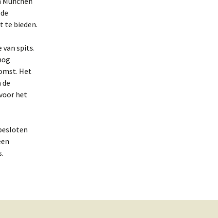
rn München
 de
t te bieden.
 van spits.
nog
komst. Het
m de
 voor het
tbesloten
een
.