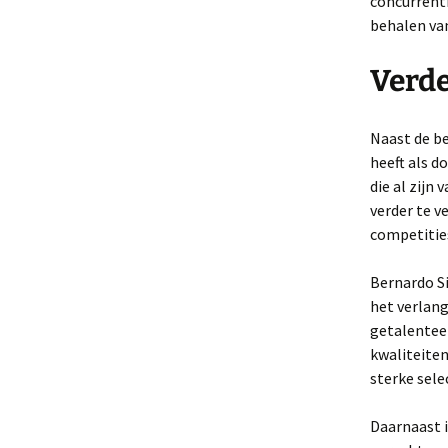
concurrenti
behalen van
Verde
Naast de b
heeft als d
die al zijn
verder te v
competitie
Bernardo Si
het verlang
getalentee
kwaliteiten
sterke sele
Daarnaast i