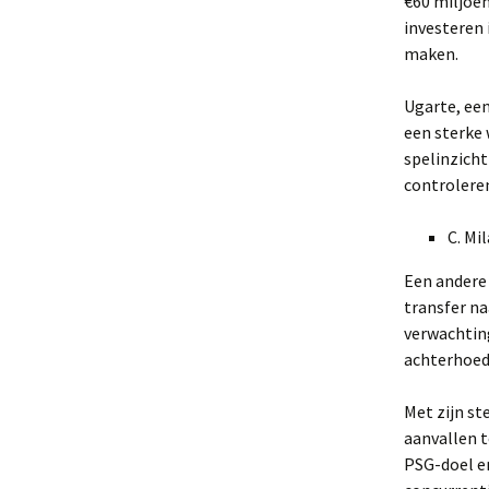
€60 miljoen
investeren 
maken.
Ugarte, een
een sterke 
spelinzicht
controleren
C. Mi
Een andere 
transfer na
verwachting
achterhoed
Met zijn st
aanvallen t
PSG-doel e