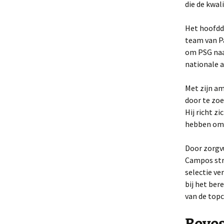
die de kwal
Het hoofddo
team van P
om PSG naar
nationale a
Met zijn am
door te zoe
Hij richt z
hebben om d
Door zorgv
Campos stra
selectie ve
bij het ber
van de topc