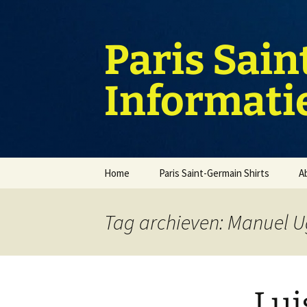
Ga
naar
de
Paris Sain
inhoud
Informati
Home
Paris Saint-Germain Shirts
A
Tag archieven: Manuel U
Lui