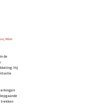
sio
,
Milan
in de
n
kkeling. Hij
ntvolle
sterkingen
 diepgaande
e trekken