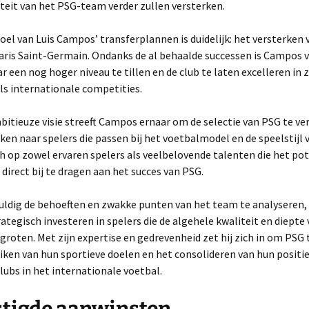
iteit van het PSG-team verder zullen versterken.
el van Luis Campos’ transferplannen is duidelijk: het versterken 
aris Saint-Germain. Ondanks de al behaalde successen is Campos 
 een nog hoger niveau te tillen en de club te laten excelleren in 
ls internationale competities.
bitieuze visie streeft Campos ernaar om de selectie van PSG te v
ken naar spelers die passen bij het voetbalmodel en de speelstijl v
ich op zowel ervaren spelers als veelbelovende talenten die het po
irect bij te dragen aan het succes van PSG.
uldig de behoeften en zwakke punten van het team te analyseren, 
tegisch investeren in spelers die de algehele kwaliteit en diepte 
rgroten. Met zijn expertise en gedrevenheid zet hij zich in om PSG
eiken van hun sportieve doelen en het consolideren van hun positie
lubs in het internationale voetbal.