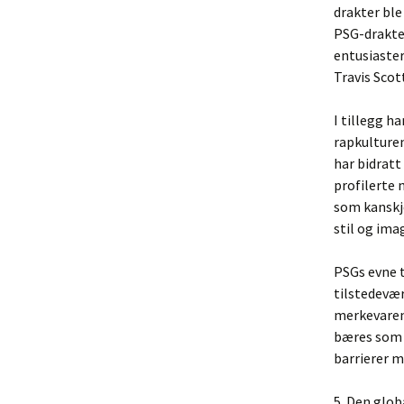
drakter ble
PSG-drakten
entusiaster
Travis Scot
I tillegg h
rapkulturen
har bidratt
profilerte 
som kanskje
stil og ima
PSGs evne 
tilstedevær
merkevarene
bæres som e
barrierer m
5. Den glo