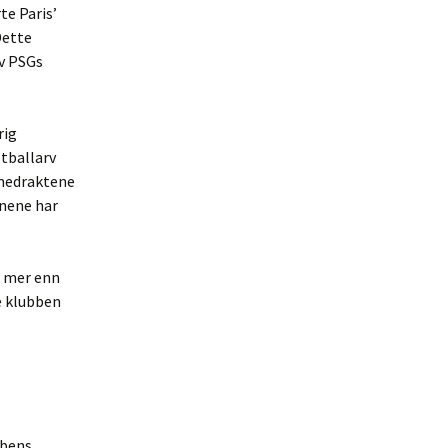
te Paris’
Dette
av PSGs
rig
otballarv
mmedraktene
onene har
l mer enn
e klubben
bbens