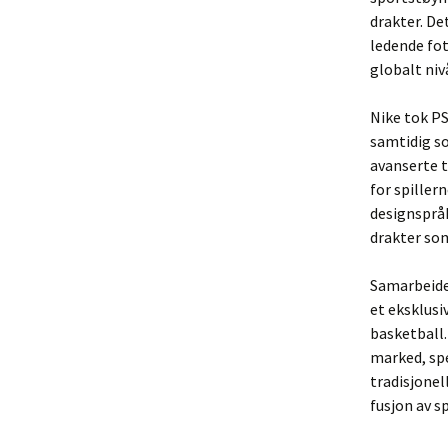
drakter. De
ledende fo
globalt niv
Nike tok PS
samtidig so
avanserte 
for spiller
designspråk
drakter som
Samarbeide
et eksklusi
basketball.
marked, spe
tradisjone
fusjon av s