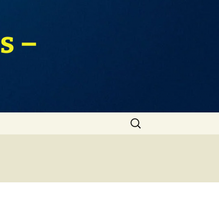
s –
Zoeken
naar: