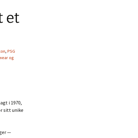
 et
kon
,
PSG
wear og
agt i 1970,
r sitt unike
rger —