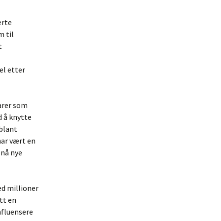
erte
m til
t
el etter
arer som
d å knytte
 blant
har vært en
 nå nye
ed millioner
tt en
nfluensere