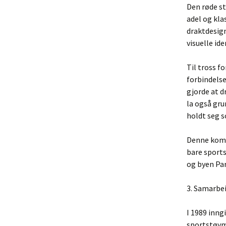
Den røde st
adel og kla
draktdesign
visuelle id
Til tross f
forbindelse
gjorde at d
la også gru
holdt seg so
Denne kombi
bare sports
og byen Par
3. Samarbe
I 1989 inn
sportstøym