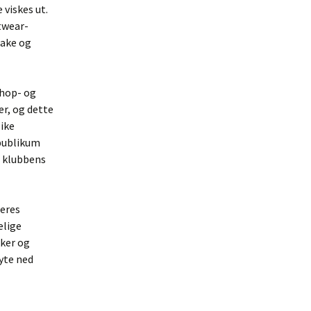
viskes ut.
twear-
lake og
phop- og
er, og dette
like
 publikum
d klubbens
deres
elige
kker og
yte ned