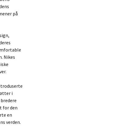
rdens
omener på
sign,
 deres
omfortable
n. Nikes
niske
ver.
ntroduserte
øtter i
 bredere
t for den
rte en
ens verden.