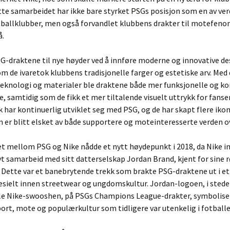
tte samarbeidet har ikke bare styrket PSGs posisjon som en av ve
tballklubber, men også forvandlet klubbens drakter til motefen
å.
G-draktene til nye høyder ved å innføre moderne og innovative de
m de ivaretok klubbens tradisjonelle farger og estetiske arv. Med
teknologi og materialer ble draktene både mer funksjonelle og k
ne, samtidig som de fikk et mer tiltalende visuelt uttrykk for fanse
 har kontinuerlig utviklet seg med PSG, og de har skapt flere iko
 er blitt elsket av både supportere og moteinteresserte verden o
t mellom PSG og Nike nådde et nytt høydepunkt i 2018, da Nike i
vt samarbeid med sitt datterselskap Jordan Brand, kjent for sine r
 Dette var et banebrytende trekk som brakte PSG-draktene ut i et
sielt innen streetwear og ungdomskultur. Jordan-logoen, i stede
lle Nike-swooshen, på PSGs Champions League-drakter, symbolise
port, mote og populærkultur som tidligere var utenkelig i fotball