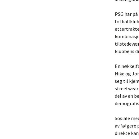
PSG har på 
fotballklub
ettertrakte
kombinasjo
tilstedevær
klubbens dr
En nøkkelf
Nike og Jor
seg til kje
streetwear-
del av en b
demografis
Sosiale med
av følgere 
direkte kan