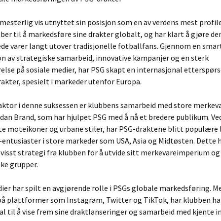
mesterlig vis utnyttet sin posisjon som en av verdens mest profil
ber til å markedsføre sine drakter globalt, og har klart å gjøre de
de varer langt utover tradisjonelle fotballfans. Gjennom en smar
n av strategiske samarbeid, innovative kampanjer og en sterk
else på sosiale medier, har PSG skapt en internasjonal etterspørs
akter, spesielt i markeder utenfor Europa.
aktor i denne suksessen er klubbens samarbeid med store merkev
dan Brand, som har hjulpet PSG med å nå et bredere publikum. Ve
nte moteikoner og urbane stiler, har PSG-draktene blitt populære
entusiaster i store markeder som USA, Asia og Midtøsten. Dette 
evisst strategi fra klubben for å utvide sitt merkevareimperium og
ke grupper.
ier har spilt en avgjørende rolle i PSGs globale markedsføring. M
på plattformer som Instagram, Twitter og TikTok, har klubben ha
al til å vise frem sine draktlanseringer og samarbeid med kjente i