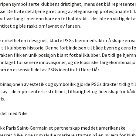
ripen symboliserte klubbens dristighet, mens det blå representer
sse. De hvite detaljene ga et preg av eleganse og profesjonalitet. 
et var langt mer enn bare en fotballdrakt – det ble en viktig del 
entitet og ble raskt omfavnet av fansen.
or enkelheten i designet, klarte PSGs hjemmedrakter å skape en va
 til klubbens historie. Denne forbindelsen til både byen og dens f
rakten fikk en unik posisjon blant fotballklubber. De tidlige hje
nnlaget for senere innovasjoner, og de klassiske fargekombinasj
m en essensiell del av PSGs identitet i flere tiår.
nasjonen av estetikk og symbolikk gjorde PSGs drakter tidlig ti
tøy – de representerte stolthet, tilhørighet og lidenskap for båd
is.
idet med Nike
gikk Paris Saint-Germain et partnerskap med det amerikanske
erket Nike, noe som skulle markere starten på en ny æra for klu