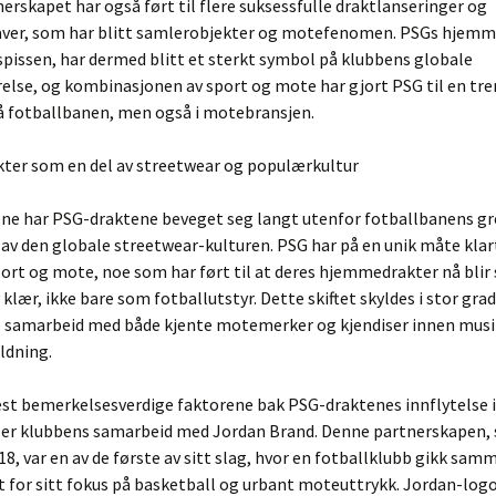
erskapet har også ført til flere suksessfulle draktlanseringer og
aver, som har blitt samlerobjekter og motefenomen. PSGs hjemm
spissen, har dermed blitt et sterkt symbol på klubbens globale
else, og kombinasjonen av sport og mote har gjort PSG til en tre
på fotballbanen, men også i motebransjen.
kter som en del av streetwear og populærkultur
rene har PSG-draktene beveget seg langt utenfor fotballbanens g
l av den globale streetwear-kulturen. PSG har på en unik måte klar
t og mote, noe som har ført til at deres hjemmedrakter nå blir 
klær, ikke bare som fotballutstyr. Dette skiftet skyldes i stor gra
e samarbeid med både kjente motemerker og kjendiser innen musi
ldning.
est bemerkelsesverdige faktorene bak PSG-draktenes innflytelse i
 er klubbens samarbeid med Jordan Brand. Denne partnerskapen,
018, var en av de første av sitt slag, hvor en fotballklubb gikk sa
 for sitt fokus på basketball og urbant moteuttrykk. Jordan-log