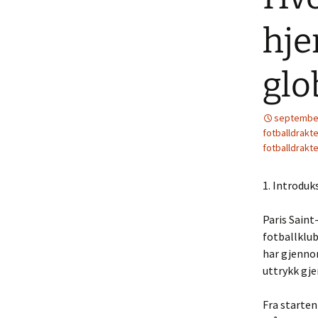
hje
glo
september
fotballdrakte
fotballdrakte
1. Introduk
Paris Sain
fotballklub
har gjennom
uttrykk gj
Fra starte