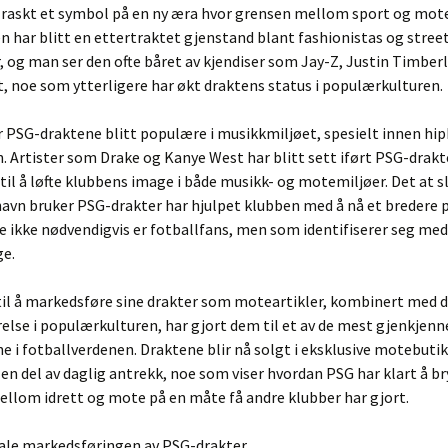
 raskt et symbol på en ny æra hvor grensen mellom sport og mote 
 har blitt en ettertraktet gjenstand blant fashionistas og stree
, og man ser den ofte båret av kjendiser som Jay-Z, Justin Timber
t, noe som ytterligere har økt draktens status i populærkulturen.
ar PSG-draktene blitt populære i musikkmiljøet, spesielt innen hi
. Artister som Drake og Kanye West har blitt sett iført PSG-drakt
 til å løfte klubbens image i både musikk- og motemiljøer. Det at s
navn bruker PSG-drakter har hjulpet klubben med å nå et bredere
 ikke nødvendigvis er fotballfans, men som identifiserer seg me
ge.
til å markedsføre sine drakter som moteartikler, kombinert med 
else i populærkulturen, har gjort dem til et av de mest gjenkjenn
 i fotballverdenen. Draktene blir nå solgt i eksklusive motebuti
n del av daglig antrekk, noe som viser hvordan PSG har klart å br
ellom idrett og mote på en måte få andre klubber har gjort.
bale markedsføringen av PSG-drakter