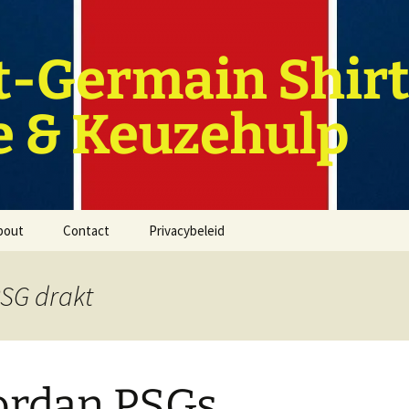
t-Germain Shirt
e & Keuzehulp
bout
Contact
Privacybeleid
SG drakt
ordan PSGs