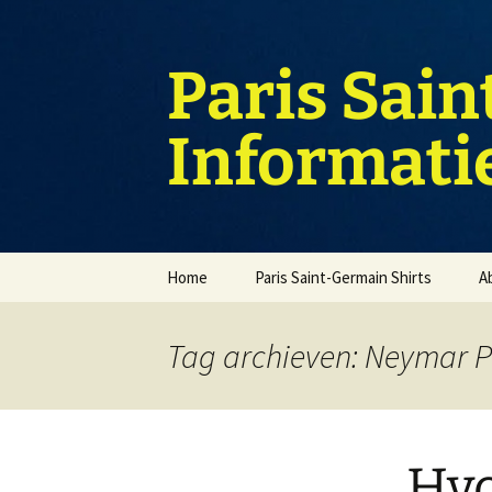
Ga
naar
de
Paris Sain
inhoud
Informati
Home
Paris Saint-Germain Shirts
A
Tag archieven: Neymar P
Hv