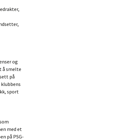
edrakter,
ndsetter,
renser og
t å smelte
sett på
d klubbens
kk, sport
 som
mmen med et
oen på PSG-