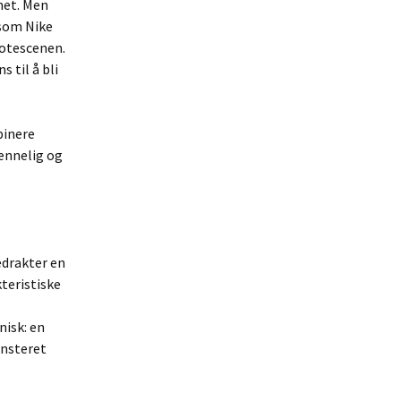
het. Men
 som Nike
motescenen.
 til å bli
binere
jennelig og
edrakter en
kteristiske
nisk: en
ønsteret