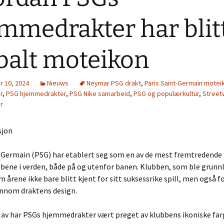
mmedrakter har blitt
balt moteikon
 10, 2024
Nieuws
Neymar PSG drakt
,
Paris Saint-Germain motei
r
,
PSG hjemmedrakter
,
PSG Nike samarbeid
,
PSG og populærkultur
,
Street
r
sjon
t-Germain (PSG) har etablert seg som en av de mest fremtredende
bene i verden, både på og utenfor banen. Klubben, som ble grunnl
 årene ikke bare blitt kjent for sitt suksessrike spill, men også fo
ennom draktens design.
n av har PSGs hjemmedrakter vært preget av klubbens ikoniske fa