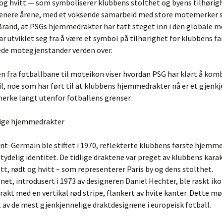
 og hvitt — som symboliserer klubbens stolthet og byens tilhørig
e senere årene, med et voksende samarbeid med store motemerker
Brand, at PSGs hjemmedrakter har tatt steget inn i den globale 
r utviklet seg fra å være et symbol på tilhørighet for klubbens fans
ede motegjenstander verden over.
n fra fotballbane til moteikon viser hvordan PSG har klart å kom
il, noe som har ført til at klubbens hjemmedrakter nå er et gjenk
erke langt utenfor fotballens grenser.
dlige hjemmedrakter
int-Germain ble stiftet i 1970, reflekterte klubbens første hjemm
tydelig identitet. De tidlige draktene var preget av klubbens kara
ått, rødt og hvitt – som representerer Paris by og dens stolthet.
et, introdusert i 1973 av designeren Daniel Hechter, ble raskt iko
akt med en vertikal rød stripe, flankert av hvite kanter. Dette m
et av de mest gjenkjennelige draktdesignene i europeisk fotball.