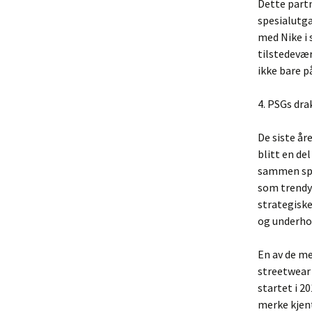
Dette partn
spesialutg
med Nike i 
tilstedevær
ikke bare 
4. PSGs dra
De siste å
blitt en de
sammen spor
som trendy 
strategisk
og underho
En av de m
streetwear
startet i 2
merke kjent