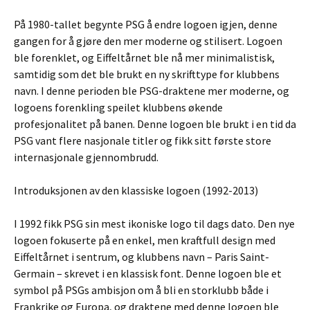
På 1980-tallet begynte PSG å endre logoen igjen, denne
gangen for å gjøre den mer moderne og stilisert. Logoen
ble forenklet, og Eiffeltårnet ble nå mer minimalistisk,
samtidig som det ble brukt en ny skrifttype for klubbens
navn. I denne perioden ble PSG-draktene mer moderne, og
logoens forenkling speilet klubbens økende
profesjonalitet på banen. Denne logoen ble brukt i en tid da
PSG vant flere nasjonale titler og fikk sitt første store
internasjonale gjennombrudd.
Introduksjonen av den klassiske logoen (1992-2013)
I 1992 fikk PSG sin mest ikoniske logo til dags dato. Den nye
logoen fokuserte på en enkel, men kraftfull design med
Eiffeltårnet i sentrum, og klubbens navn – Paris Saint-
Germain – skrevet i en klassisk font. Denne logoen ble et
symbol på PSGs ambisjon om å bli en storklubb både i
Frankrike og Europa, og draktene med denne logoen ble