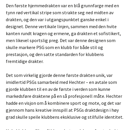
Den første hjemmedrakten var en blå grunnfarge med en
tynn rød vertikal stripe som strakte seg ned midten av
drakten, og den var i utgangspunktet ganske enkel i
designet. Denne vertikale linjen, sammen med den hvite
kanten rundt kragen og ermene, ga drakten et sofistikert,
men likevel sportslig preg. Det var denne designen som
skulle markere PSG som en klubb for både stil og
prestasjon, og den satte standarden for klubbens
fremtidige drakter.
Det som virkelig gjorde denne første drakten unik, var
imidlertid PSGs samarbeid med Hechter – en avtale som
gjorde klubben til en av de første i verden som kunne
markedsføre draktene på en så profesjonell måte. Hechter
hadde en visjon om å kombinere sport og mote, og det var
gjennom hans kreative innspill at PSGs draktdesign i høy
grad skulle speile klubbens eksklusive og stilfulle identitet.