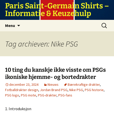
Ga
Paris Saint-Germain Shirts –
naar
Informatie & Keuzehulp
de
inhoud
Zoeken
Menu
naar:
Tag archieven: Nike PSG
10 ting du kanskje ikke visste om PSGs
ikoniske hjemme- og bortedrakter
december 23, 2024
Nieuws
Bærekraftige drakter
,
Fotballdrakter design
,
Jordan Brand PSG
,
Nike PSG
,
PSG historie
,
PSG logo
,
PSG mote
,
PSG-drakter
,
PSG-fans
1. Introduksjon