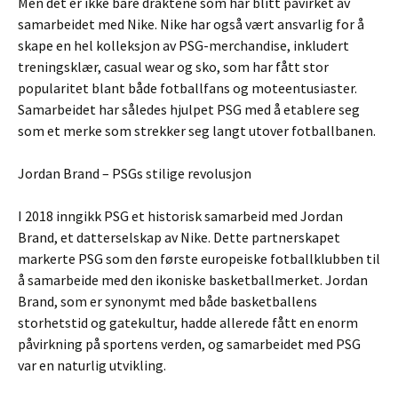
Men det er ikke bare draktene som har blitt påvirket av
samarbeidet med Nike. Nike har også vært ansvarlig for å
skape en hel kolleksjon av PSG-merchandise, inkludert
treningsklær, casual wear og sko, som har fått stor
popularitet blant både fotballfans og moteentusiaster.
Samarbeidet har således hjulpet PSG med å etablere seg
som et merke som strekker seg langt utover fotballbanen.
Jordan Brand – PSGs stilige revolusjon
I 2018 inngikk PSG et historisk samarbeid med Jordan
Brand, et datterselskap av Nike. Dette partnerskapet
markerte PSG som den første europeiske fotballklubben til
å samarbeide med den ikoniske basketballmerket. Jordan
Brand, som er synonymt med både basketballens
storhetstid og gatekultur, hadde allerede fått en enorm
påvirkning på sportens verden, og samarbeidet med PSG
var en naturlig utvikling.