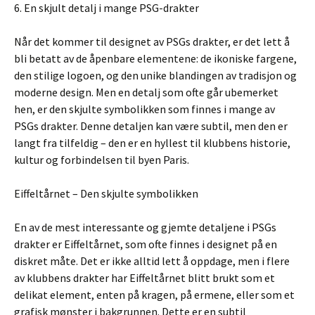
6. En skjult detalj i mange PSG-drakter
Når det kommer til designet av PSGs drakter, er det lett å
bli betatt av de åpenbare elementene: de ikoniske fargene,
den stilige logoen, og den unike blandingen av tradisjon og
moderne design. Men en detalj som ofte går ubemerket
hen, er den skjulte symbolikken som finnes i mange av
PSGs drakter. Denne detaljen kan være subtil, men den er
langt fra tilfeldig – den er en hyllest til klubbens historie,
kultur og forbindelsen til byen Paris.
Eiffeltårnet – Den skjulte symbolikken
En av de mest interessante og gjemte detaljene i PSGs
drakter er Eiffeltårnet, som ofte finnes i designet på en
diskret måte. Det er ikke alltid lett å oppdage, men i flere
av klubbens drakter har Eiffeltårnet blitt brukt som et
delikat element, enten på kragen, på ermene, eller som et
grafisk mønster i bakgrunnen. Dette er en subtil