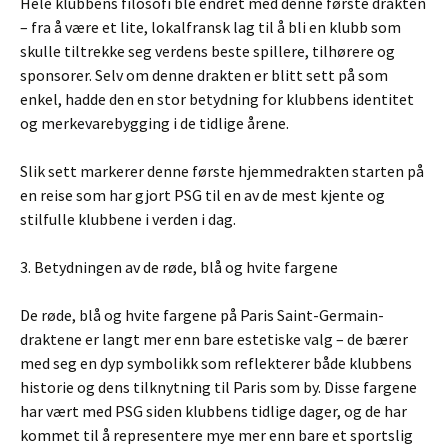
Hele klubbens filosofi ble endret med denne første drakten
– fra å være et lite, lokalfransk lag til å bli en klubb som
skulle tiltrekke seg verdens beste spillere, tilhørere og
sponsorer. Selv om denne drakten er blitt sett på som
enkel, hadde den en stor betydning for klubbens identitet
og merkevarebygging i de tidlige årene.
Slik sett markerer denne første hjemmedrakten starten på
en reise som har gjort PSG til en av de mest kjente og
stilfulle klubbene i verden i dag.
3. Betydningen av de røde, blå og hvite fargene
De røde, blå og hvite fargene på Paris Saint-Germain-
draktene er langt mer enn bare estetiske valg – de bærer
med seg en dyp symbolikk som reflekterer både klubbens
historie og dens tilknytning til Paris som by. Disse fargene
har vært med PSG siden klubbens tidlige dager, og de har
kommet til å representere mye mer enn bare et sportslig