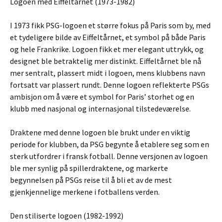
Logoen med Eiffeltårnet (1973-1982)
I 1973 fikk PSG-logoen et større fokus på Paris som by, med
et tydeligere bilde av Eiffeltårnet, et symbol på både Paris
og hele Frankrike. Logoen fikk et mer elegant uttrykk, og
designet ble betraktelig mer distinkt. Eiffeltårnet ble nå
mer sentralt, plassert midt i logoen, mens klubbens navn
fortsatt var plassert rundt. Denne logoen reflekterte PSGs
ambisjon om å være et symbol for Paris’ storhet og en
klubb med nasjonal og internasjonal tilstedeværelse.
Draktene med denne logoen ble brukt under en viktig
periode for klubben, da PSG begynte å etablere seg som en
sterk utfordrer i fransk fotball. Denne versjonen av logoen
ble mer synlig på spillerdraktene, og markerte
begynnelsen på PSGs reise til å bli et av de mest
gjenkjennelige merkene i fotballens verden.
Den stiliserte logoen (1982-1992)