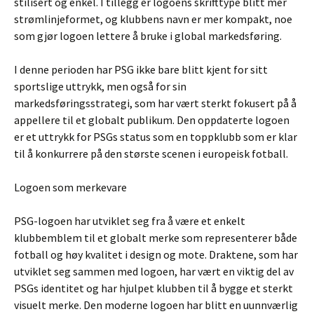
stilisert og enkel. I tillegg er logoens skrifttype blitt mer
strømlinjeformet, og klubbens navn er mer kompakt, noe
som gjør logoen lettere å bruke i global markedsføring.
I denne perioden har PSG ikke bare blitt kjent for sitt
sportslige uttrykk, men også for sin
markedsføringsstrategi, som har vært sterkt fokusert på å
appellere til et globalt publikum. Den oppdaterte logoen
er et uttrykk for PSGs status som en toppklubb som er klar
til å konkurrere på den største scenen i europeisk fotball.
Logoen som merkevare
PSG-logoen har utviklet seg fra å være et enkelt
klubbemblem til et globalt merke som representerer både
fotball og høy kvalitet i design og mote. Draktene, som har
utviklet seg sammen med logoen, har vært en viktig del av
PSGs identitet og har hjulpet klubben til å bygge et sterkt
visuelt merke. Den moderne logoen har blitt en uunnværlig