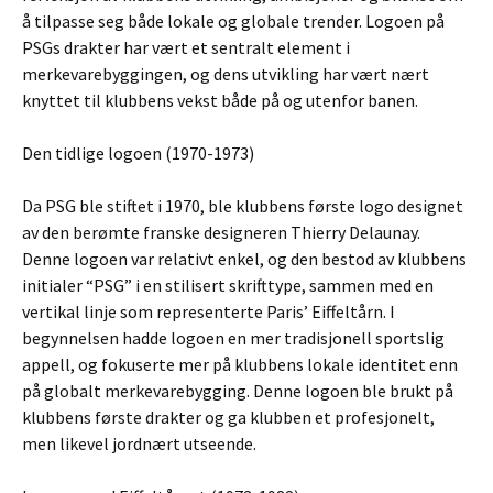
å tilpasse seg både lokale og globale trender. Logoen på
PSGs drakter har vært et sentralt element i
merkevarebyggingen, og dens utvikling har vært nært
knyttet til klubbens vekst både på og utenfor banen.
Den tidlige logoen (1970-1973)
Da PSG ble stiftet i 1970, ble klubbens første logo designet
av den berømte franske designeren Thierry Delaunay.
Denne logoen var relativt enkel, og den bestod av klubbens
initialer “PSG” i en stilisert skrifttype, sammen med en
vertikal linje som representerte Paris’ Eiffeltårn. I
begynnelsen hadde logoen en mer tradisjonell sportslig
appell, og fokuserte mer på klubbens lokale identitet enn
på globalt merkevarebygging. Denne logoen ble brukt på
klubbens første drakter og ga klubben et profesjonelt,
men likevel jordnært utseende.