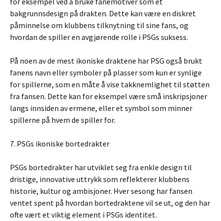
for eksempel ved å bruke fanemotiver som et
bakgrunnsdesign på drakten. Dette kan være en diskret
påminnelse om klubbens tilknytning til sine fans, og
hvordan de spiller en avgjørende rolle i PSGs suksess.
På noen av de mest ikoniske draktene har PSG også brukt
fanens navn eller symboler på plasser som kun er synlige
for spillerne, som en måte å vise takknemlighet til støtten
fra fansen. Dette kan for eksempel være små inskripsjoner
langs innsiden av ermene, eller et symbol som minner
spillerne på hvem de spiller for.
7. PSGs ikoniske bortedrakter
PSGs bortedrakter har utviklet seg fra enkle design til
dristige, innovative uttrykk som reflekterer klubbens
historie, kultur og ambisjoner. Hver sesong har fansen
ventet spent på hvordan bortedraktene vil se ut, og den har
ofte vært et viktig element i PSGs identitet.