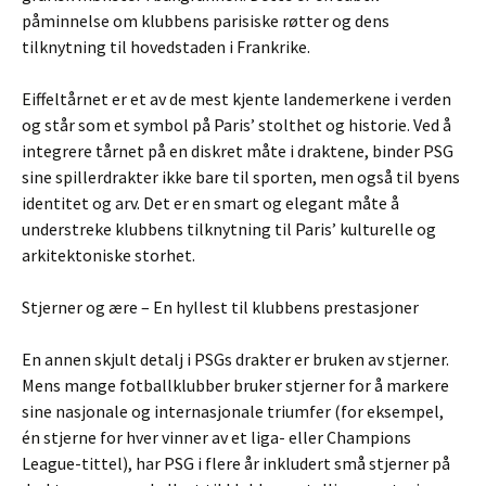
påminnelse om klubbens parisiske røtter og dens
tilknytning til hovedstaden i Frankrike.
Eiffeltårnet er et av de mest kjente landemerkene i verden
og står som et symbol på Paris’ stolthet og historie. Ved å
integrere tårnet på en diskret måte i draktene, binder PSG
sine spillerdrakter ikke bare til sporten, men også til byens
identitet og arv. Det er en smart og elegant måte å
understreke klubbens tilknytning til Paris’ kulturelle og
arkitektoniske storhet.
Stjerner og ære – En hyllest til klubbens prestasjoner
En annen skjult detalj i PSGs drakter er bruken av stjerner.
Mens mange fotballklubber bruker stjerner for å markere
sine nasjonale og internasjonale triumfer (for eksempel,
én stjerne for hver vinner av et liga- eller Champions
League-tittel), har PSG i flere år inkludert små stjerner på