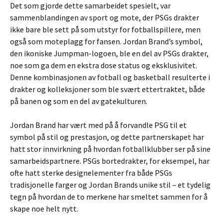
Det som gjorde dette samarbeidet spesielt, var
sammenblandingen av sport og mote, der PSGs drakter
ikke bare ble sett på som utstyr for fotballspillere, men
også som moteplagg for fansen. Jordan Brand’s symbol,
den ikoniske Jumpman-logoen, ble en del av PSGs drakter,
noe som ga dem en ekstra dose status og eksklusivitet.
Denne kombinasjonen av fotball og basketball resulterte i
drakter og kolleksjoner som ble svært ettertraktet, både
på banen og som en del av gatekulturen.
Jordan Brand har vært med på å forvandle PSG til et
symbol på stil og prestasjon, og dette partnerskapet har
hatt stor innvirkning på hvordan fotballklubber ser på sine
samarbeidspartnere. PSGs bortedrakter, for eksempel, har
ofte hatt sterke designelementer fra både PSGs
tradisjonelle farger og Jordan Brands unike stil – et tydelig
tegn på hvordan de to merkene har smeltet sammen for å
skape noe helt nytt.