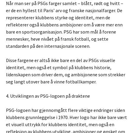
Når man ser på PSGs farger samlet – blått, rødt og hvitt –
er de en hyllest til Paris’ arv og franske nasjonalfarger. De
representerer klubbens styrke og identitet, men de
reflekterer også klubbens ambisjoner om å være mer enn
bare en sportsorganisasjon. PSG har som mål å forene
mennesker, heve nivået på fransk fotball, og sette
standarden på den internasjonale scenen.
Disse fargene er altså ikke bare en del av PSGs visuelle
identitet, men også et symbol på klubbens historie,
lidenskapen som driver dem, og ambisjonene som strekker
seg langt utover bare å vinne fotballkamper.
4. Utviklingen av PSG-logoen på draktene
PSG-logoen har gjennomgått flere viktige endringer siden
klubbens grunnleggelse i 1970. Hver logo har ikke bare vært
et visuell uttrykk for klubbens identitet, men også en
refleksjon av klubbens utvikling, ambisjoner og ønsket om