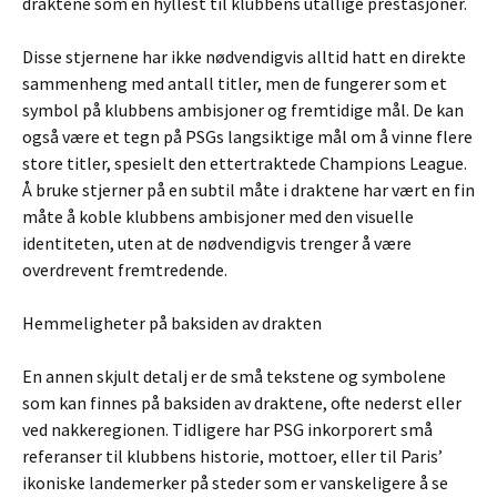
draktene som en hyllest til klubbens utallige prestasjoner.
Disse stjernene har ikke nødvendigvis alltid hatt en direkte
sammenheng med antall titler, men de fungerer som et
symbol på klubbens ambisjoner og fremtidige mål. De kan
også være et tegn på PSGs langsiktige mål om å vinne flere
store titler, spesielt den ettertraktede Champions League.
Å bruke stjerner på en subtil måte i draktene har vært en fin
måte å koble klubbens ambisjoner med den visuelle
identiteten, uten at de nødvendigvis trenger å være
overdrevent fremtredende.
Hemmeligheter på baksiden av drakten
En annen skjult detalj er de små tekstene og symbolene
som kan finnes på baksiden av draktene, ofte nederst eller
ved nakkeregionen. Tidligere har PSG inkorporert små
referanser til klubbens historie, mottoer, eller til Paris’
ikoniske landemerker på steder som er vanskeligere å se