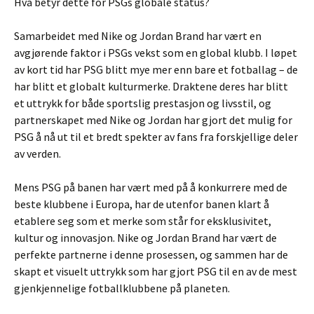
Hva betyr dette for PSGs globale status?
Samarbeidet med Nike og Jordan Brand har vært en
avgjørende faktor i PSGs vekst som en global klubb. I løpet
av kort tid har PSG blitt mye mer enn bare et fotballag – de
har blitt et globalt kulturmerke. Draktene deres har blitt
et uttrykk for både sportslig prestasjon og livsstil, og
partnerskapet med Nike og Jordan har gjort det mulig for
PSG å nå ut til et bredt spekter av fans fra forskjellige deler
av verden.
Mens PSG på banen har vært med på å konkurrere med de
beste klubbene i Europa, har de utenfor banen klart å
etablere seg som et merke som står for eksklusivitet,
kultur og innovasjon. Nike og Jordan Brand har vært de
perfekte partnerne i denne prosessen, og sammen har de
skapt et visuelt uttrykk som har gjort PSG til en av de mest
gjenkjennelige fotballklubbene på planeten.