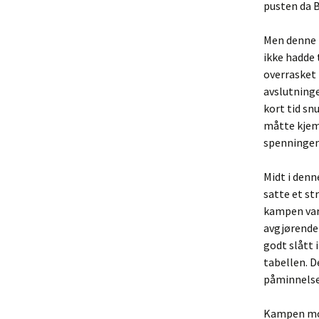
pusten da B
Men denne k
ikke hadde 
overrasket 
avslutninge
kort tid s
måtte kjemp
spenningen i
Midt i denn
satte et st
kampen var 
avgjørende 
godt slått 
tabellen. D
påminnelse
Kampen mot 