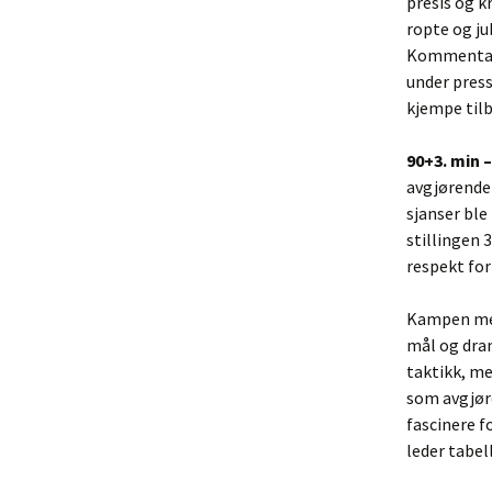
presis og k
ropte og ju
Kommentato
under press
kjempe tilb
90+3. min 
avgjørende 
sjanser ble
stillingen 
respekt for
Kampen mell
mål og dram
taktikk, m
som avgjøre
fascinere f
leder tabel