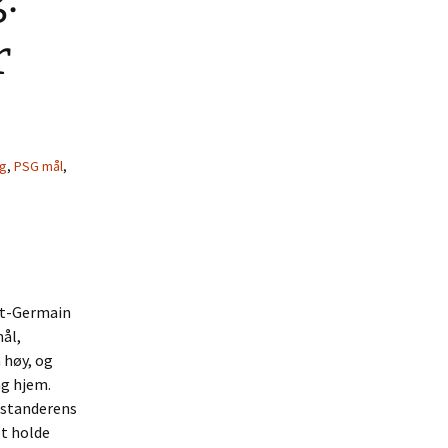
r
rg
,
PSG mål
,
int-Germain
mål,
 høy, og
ng hjem.
otstanderens
pt holde