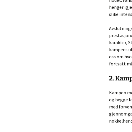
hodet. Fans
henger igje
slike inte
Avslutnings
prestasjone
karakter, S
kampens uf
oss om hvor
fortsatt må
2. Kam
Kampen mel
og begge la
med forvent
gjennomgan
nøkkelhend