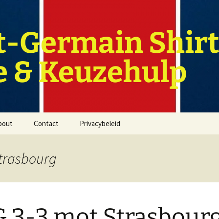
t-Germain Shirt
e & Keuzehulp
bout
Contact
Privacybeleid
Strasbourg
 3-3 mot Strasbourg