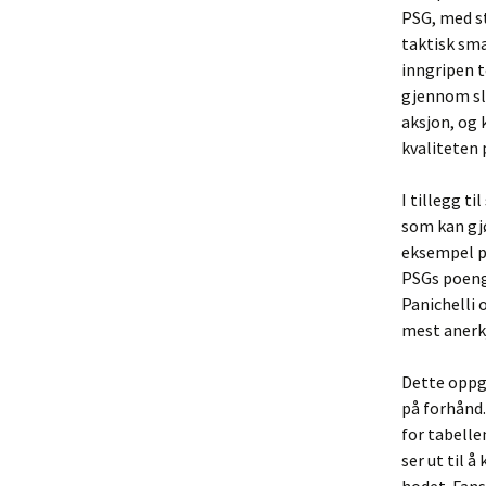
PSG, med st
taktisk sm
inngripen t
gjennom sli
aksjon, og 
kvaliteten p
I tillegg t
som kan gjø
eksempel på
PSGs poeng
Panichelli 
mest anerk
Dette oppgj
på forhånd.
for tabelle
ser ut til 