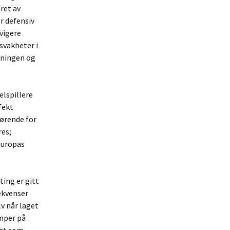
ret av
r defensiv
avigere
svakheter i
enningen og
elspillere
fekt
jørende for
res;
Europas
ting er gitt
ekvenser
v når laget
amper på