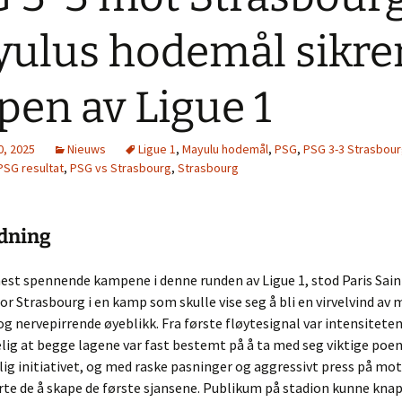
ulus hodemål sikre
pen av Ligue 1
0, 2025
Nieuws
Ligue 1
,
Mayulu hodemål
,
PSG
,
PSG 3-3 Strasbou
PSG resultat
,
PSG vs Strasbourg
,
Strasbourg
edning
mest spennende kampene i denne runden av Ligue 1, stod Paris Sa
or Strasbourg i en kamp som skulle vise seg å bli en virvelvind av 
g nervepirrende øyeblikk. Fra første fløytesignal var intensiteten
elig at begge lagene var fast bestemt på å ta med seg viktige poe
lig initiativet, og med raske pasninger og aggressivt press på m
arte de å skape de første sjansene. Publikum på stadion kunne kna