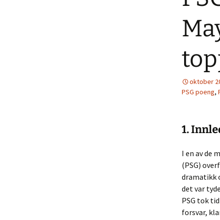
May
top
oktober 2
PSG poeng
,
1. Innl
I en av de 
(PSG) overf
dramatikk o
det var tyd
PSG tok tid
forsvar, kl