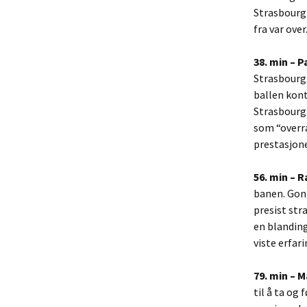
Strasbourg-
fra var over
38. min – P
Strasbourg.
ballen kontr
Strasbourg
som “overra
prestasjone
56. min – 
banen. Gon
presist str
en blanding
viste erfar
79. min – 
til å ta og