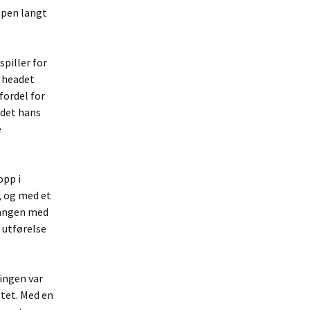
mpen langt
piller for
g headet
 fordel for
odet hans
e
opp i
, og med et
 gangen med
 utførelse
ingen var
ltet. Med en