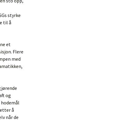
sen sto opp,
Gs styrke
 til å
ne et
sjon. Flere
kampen med
ramatikken,
gjørende
aft og
us hodemål
etter å
lv når de