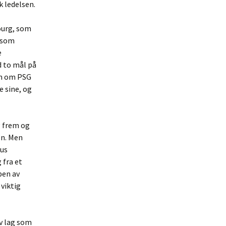
 ledelsen.
ourg, som
v som
e
d to mål på
om om PSG
e sine, og
g frem og
en. Men
lus
 fra et
pen av
 viktig
v lag som