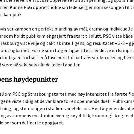
en ble servert en fotballopplevelse full av spenning, og spørsmå
n er: Kunne PSG opprettholde sin ledelse gjennom sesongen til tr
nse kamper?
vis var kampen en perfekt blanding av mål, drama og individuelle
r som holdt publikum engasjert fra start til slutt. PSG viste både
trasbourg viste vilje og taktisk intelligens, og resultatet – 3-3 – g
orutsigbarhet. For de som følger Ligue 1 tett, er dette en kamp 
for ligaen fortsetter å fascinere fotballfans verden over, og hvo
 være på vakt selv når de leder tabellen.
pens høydepunkter
lom PSG og Strasbourg startet med høy intensitet fra første flø
gene viste tidlig at de var klare for en spennende duell. Publikum v
ning, og stemningen i stadion var elektrisk. Her følger en detalje
g av kampens mest minneverdige øyeblikk, kronologisk og med 
elser som definerte oppgjøret.