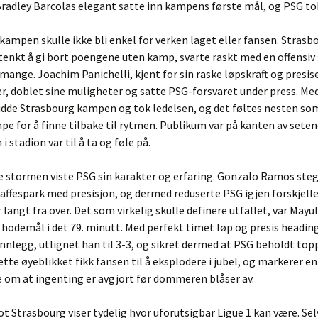
radley Barcolas elegant satte inn kampens første mål, og PSG tok
ampen skulle ikke bli enkel for verken laget eller fansen. Strasb
tenkt å gi bort poengene uten kamp, svarte raskt med en offensi
mange. Joachim Panichelli, kjent for sin raske løpskraft og presis
r, doblet sine muligheter og satte PSG-forsvaret under press. Me
nudde Strasbourg kampen og tok ledelsen, og det føltes nesten s
e for å finne tilbake til rytmen. Publikum var på kanten av seten
 stadion var til å ta og føle på.
e stormen viste PSG sin karakter og erfaring. Gonzalo Ramos ste
raffespark med presisjon, og dermed reduserte PSG igjen forskjell
langt fra over. Det som virkelig skulle definere utfallet, var Mayu
hodemål i det 79. minutt. Med perfekt timet løp og presis heading
innlegg, utlignet han til 3-3, og sikret dermed at PSG beholdt top
ette øyeblikket fikk fansen til å eksplodere i jubel, og markerer en
 om at ingenting er avgjort før dommeren blåser av.
Strasbourg viser tydelig hvor uforutsigbar Ligue 1 kan være. Sel