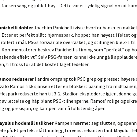
fansen sang og jublet høyt. Dette var et tydelig signal om at ka
.
anichelli dobler
Joachim Panichelli viste hvorfor han er en nøkkels
 Etter et perfekt slått hjørnespark, hoppet han høyest i feltet o
ollert i mål. PSGs forsvar ble overrasket, og stillingen ble 3-1 til
. Kommentatorer beskrev Panichellis timing som “perfekt” og h
skende effektivt”. Selv PSG-fansen kunne ikke unngå å applauder
n, til tross for at det kostet laget ledelsen.
Ramos reduserer
I andre omgang tok PSG grep og presset høyere 
zalo Ramos fikk sjansen etter en blokkert pasning fra midtbanen
affespark reduserte han til 3-2. Stadion eksploderte igjen, denne
 av lettelse og håp blant PSG-tilhengerne. Ramos’ rolige og sikre
ing og presisjon, og kampen var nå fullstendig åpen.
Mayulus hodemål utlikner
Kampen nærmet seg slutten, og spenn
 føle på. Et perfekt slått innlegg fra venstrekanten fant Mayulu i fe