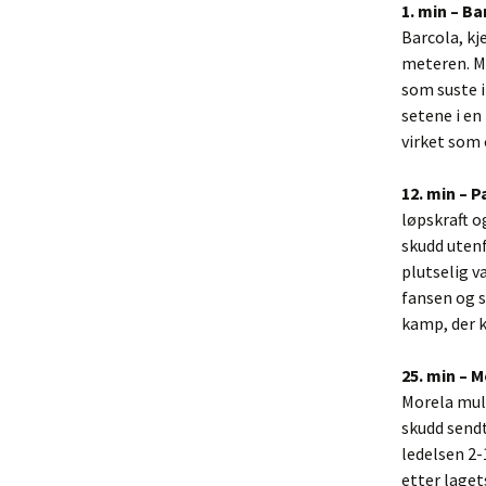
1. min – B
Barcola, kj
meteren. Me
som suste i
setene i en
virket som 
12. min – P
løpskraft o
skudd utenf
plutselig v
fansen og s
kamp, der 
25. min – 
Morela mul
skudd sendt
ledelsen 2
etter laget