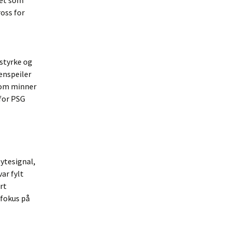
let som
oss for
 styrke og
jenspeiler
som minner
rfor PSG
ytesignal,
ar fylt
rt
fokus på