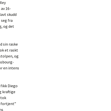
dley
 av 16-
lavt skudd
 seg fra
g, og det
d sin raske
ok et raskt
stolpen, og
rasbourg-
or en intens
fikk Diego
 kraftige
 tok
 fortjent”
ns