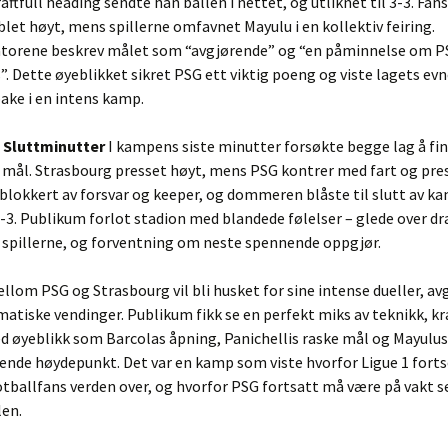
raftfull heading sendte han ballen i nettet, og utliknet til 3-3. Fan
blet høyt, mens spillerne omfavnet Mayulu i en kollektiv feiring.
rene beskrev målet som “avgjørende” og “en påminnelse om PS
”. Dette øyeblikket sikret PSG ett viktig poeng og viste lagets evne
ake i en intens kamp.
– Sluttminutter
I kampens siste minutter forsøkte begge lag å fin
mål. Strasbourg presset høyt, mens PSG kontrer med fart og presi
 blokkert av forsvar og keeper, og dommeren blåste til slutt av 
3-3. Publikum forlot stadion med blandede følelser – glede over d
 spillerne, og forventning om neste spennende oppgjør.
om PSG og Strasbourg vil bli husket for sine intense dueller, av
atiske vendinger. Publikum fikk se en perfekt miks av teknikk, kr
ed øyeblikk som Barcolas åpning, Panichellis raske mål og Mayul
nde høydepunkt. Det var en kamp som viste hvorfor Ligue 1 forts
otballfans verden over, og hvorfor PSG fortsatt må være på vakt se
len.