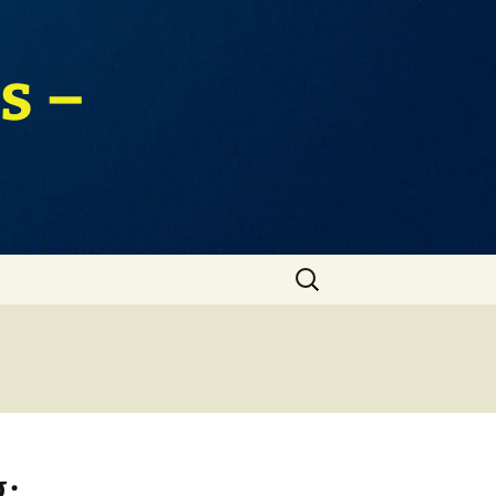
s –
Zoeken
naar:
: