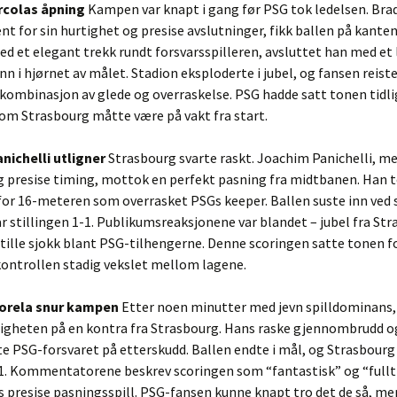
arcolas åpning
Kampen var knapt i gang før PSG tok ledelsen. Bra
ent for sin hurtighet og presise avslutninger, fikk ballen på kanten
d et elegant trekk rundt forsvarsspilleren, avsluttet han med et 
nn i hjørnet av målet. Stadion eksploderte i jubel, og fansen reiste
 kombinasjon av glede og overraskelse. PSG hadde satt tonen tidli
om Strasbourg måtte være på vakt fra start.
anichelli utligner
Strasbourg svarte raskt. Joachim Panichelli, me
g presise timing, mottok en perfekt pasning fra midtbanen. Han t
or 16-meteren som overrasket PSGs keeper. Ballen suste inn ved 
ar stillingen 1-1. Publikumsreaksjonene var blandet – jubel fra St
tille sjokk blant PSG-tilhengerne. Denne scoringen satte tonen f
kontrollen stadig vekslet mellom lagene.
Morela snur kampen
Etter noen minutter med jevn spilldominans, 
igheten på en kontra fra Strasbourg. Hans raske gjennombrudd og
e PSG-forsvaret på etterskudd. Ballen endte i mål, og Strasbourg
-1. Kommentatorene beskrev scoringen som “fantastisk” og “fullt
s presise pasningsspill. PSG-fansen kunne knapt tro det de så, me