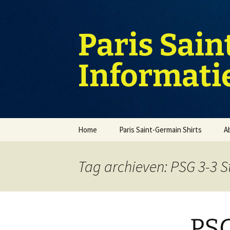
Ga
naar
de
Paris Sain
inhoud
Informati
Home
Paris Saint-Germain Shirts
A
Tag archieven: PSG 3-3 
PSG