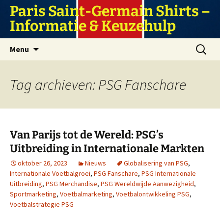
Ga
Paris Saint-Germain Shirts –
naar
Informatie & Keuzehulp
de
inhoud
Zoeken
Menu
naar:
Tag archieven: PSG Fanschare
Van Parijs tot de Wereld: PSG’s
Uitbreiding in Internationale Markten
oktober 26, 2023
Nieuws
Globalisering van PSG
,
Internationale Voetbalgroei
,
PSG Fanschare
,
PSG Internationale
Uitbreiding
,
PSG Merchandise
,
PSG Wereldwijde Aanwezigheid
,
Sportmarketing
,
Voetbalmarketing
,
Voetbalontwikkeling PSG
,
Voetbalstrategie PSG