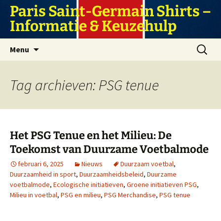
Ga
Paris Saint-Germain Shirts –
naar
Informatie & Keuzehulp
de
inhoud
Zoeken
Menu
naar:
Tag archieven: PSG tenue
Het PSG Tenue en het Milieu: De
Toekomst van Duurzame Voetbalmode
februari 6, 2025
Nieuws
Duurzaam voetbal
,
Duurzaamheid in sport
,
Duurzaamheidsbeleid
,
Duurzame
voetbalmode
,
Ecologische initiatieven
,
Groene initiatieven PSG
,
Milieu in voetbal
,
PSG en milieu
,
PSG Merchandise
,
PSG tenue