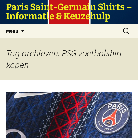
Ga
Paris Saint-Germain Shirts –
naar
Informatie & Keuzehulp
de
inhoud
Zoeken
Menu
naar:
Tag archieven: PSG voetbalshirt
kopen