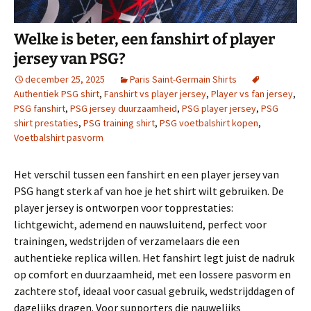
Welke is beter, een fanshirt of player
jersey van PSG?
december 25, 2025
Paris Saint-Germain Shirts
Authentiek PSG shirt
,
Fanshirt vs player jersey
,
Player vs fan jersey
,
PSG fanshirt
,
PSG jersey duurzaamheid
,
PSG player jersey
,
PSG
shirt prestaties
,
PSG training shirt
,
PSG voetbalshirt kopen
,
Voetbalshirt pasvorm
Het verschil tussen een fanshirt en een player jersey van
PSG hangt sterk af van hoe je het shirt wilt gebruiken. De
player jersey is ontworpen voor topprestaties:
lichtgewicht, ademend en nauwsluitend, perfect voor
trainingen, wedstrijden of verzamelaars die een
authentieke replica willen. Het fanshirt legt juist de nadruk
op comfort en duurzaamheid, met een lossere pasvorm en
zachtere stof, ideaal voor casual gebruik, wedstrijddagen of
dagelijks dragen. Voor supporters die nauwelijks