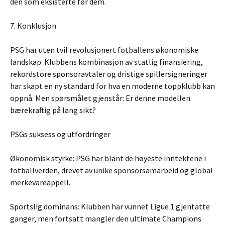
den som eksisterte før dem.
7. Konklusjon
PSG har uten tvil revolusjonert fotballens økonomiske
landskap. Klubbens kombinasjon av statlig finansiering,
rekordstore sponsoravtaler og dristige spillersigneringer
har skapt en ny standard for hva en moderne toppklubb kan
oppnå. Men spørsmålet gjenstår: Er denne modellen
bærekraftig på lang sikt?
PSGs suksess og utfordringer
Økonomisk styrke: PSG har blant de høyeste inntektene i
fotballverden, drevet av unike sponsorsamarbeid og global
merkevareappell.
Sportslig dominans: Klubben har vunnet Ligue 1 gjentatte
ganger, men fortsatt mangler den ultimate Champions