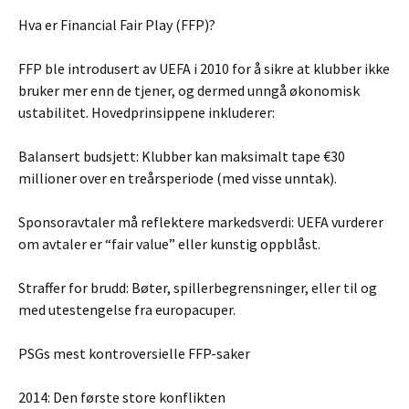
Hva er Financial Fair Play (FFP)?
FFP ble introdusert av UEFA i 2010 for å sikre at klubber ikke
bruker mer enn de tjener, og dermed unngå økonomisk
ustabilitet. Hovedprinsippene inkluderer:
Balansert budsjett: Klubber kan maksimalt tape €30
millioner over en treårsperiode (med visse unntak).
Sponsoravtaler må reflektere markedsverdi: UEFA vurderer
om avtaler er “fair value” eller kunstig oppblåst.
Straffer for brudd: Bøter, spillerbegrensninger, eller til og
med utestengelse fra europacuper.
PSGs mest kontroversielle FFP-saker
2014: Den første store konflikten