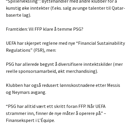
“Spillerveksling”: Byttehandler med andre klubber for å
kunstig øke inntekter (f.eks. salg av unge talenter til Qatar-
baserte lag).
Framtiden: Vil FFP klare å temme PSG?
UEFA har skjerpet reglene med nye “Financial Sustainability
Regulations” (FSR), men:
PSG har allerede begynt å diversifisere inntektskilder (mer
reelle sponsorsamarbeid, økt merchandising).
Klubben har også redusert lønnskostnadene etter Messis
og Neymars avgang.
“PSG har alltid vært ett skritt foran FFP. Når UEFA
strammer inn, finner de nye måter å operere på.” –
Finansekspert i L’Équipe.