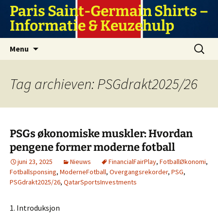
Ga
Paris Saint-Germain Shirts –
naar
Informatie & Keuzehulp
de
inhoud
Zoeken
Menu
naar:
Tag archieven: PSGdrakt2025/26
PSGs økonomiske muskler: Hvordan
pengene former moderne fotball
juni 23, 2025
Nieuws
FinancialFairPlay
,
FotballØkonomi
,
Fotballsponsing
,
ModerneFotball
,
Overgangsrekorder
,
PSG
,
PSGdrakt2025/26
,
QatarSportsInvestments
1. Introduksjon