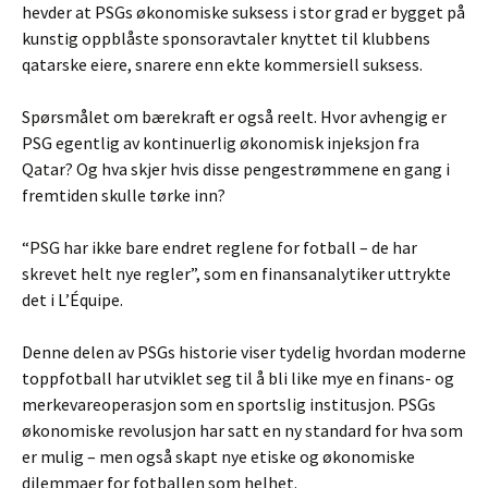
hevder at PSGs økonomiske suksess i stor grad er bygget på
kunstig oppblåste sponsoravtaler knyttet til klubbens
qatarske eiere, snarere enn ekte kommersiell suksess.
Spørsmålet om bærekraft er også reelt. Hvor avhengig er
PSG egentlig av kontinuerlig økonomisk injeksjon fra
Qatar? Og hva skjer hvis disse pengestrømmene en gang i
fremtiden skulle tørke inn?
“PSG har ikke bare endret reglene for fotball – de har
skrevet helt nye regler”, som en finansanalytiker uttrykte
det i L’Équipe.
Denne delen av PSGs historie viser tydelig hvordan moderne
toppfotball har utviklet seg til å bli like mye en finans- og
merkevareoperasjon som en sportslig institusjon. PSGs
økonomiske revolusjon har satt en ny standard for hva som
er mulig – men også skapt nye etiske og økonomiske
dilemmaer for fotballen som helhet.