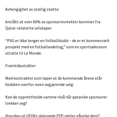
Avhengighet av statlig støtte:
Anslått at over 60% av sponsorinntekter kommer fra
Qatar-relaterte selskaper
“PSG er ikke lenger en fotballklubb – de er et kommersielt
prosjekt med en fotballavdeling,” som en sportsøkonom
uttalte til Le Monde.
Framtidsutsikter
Med kontrakter som løper ut de kommende årene står
klubben overfor noen avgjørende valg:
Kan de opprettholde samme nivå når qatarske sponsorer
trekker seg?
Hvordan vil UEFA’s skjerpede FFP-regler påvirke dem?