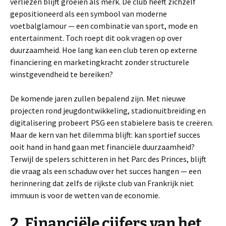
verliezen blijft groeien als merk. De club heeft zichzelf
gepositioneerd als een symbool van moderne
voetbalglamour — een combinatie van sport, mode en
entertainment. Toch roept dit ook vragen op over
duurzaamheid. Hoe lang kan een club teren op externe
financiering en marketingkracht zonder structurele
winstgevendheid te bereiken?
De komende jaren zullen bepalend zijn. Met nieuwe
projecten rond jeugdontwikkeling, stadionuitbreiding en
digitalisering probeert PSG een stabielere basis te creëren.
Maar de kern van het dilemma blijft: kan sportief succes
ooit hand in hand gaan met financiële duurzaamheid?
Terwijl de spelers schitteren in het Parc des Princes, blijft
die vraag als een schaduw over het succes hangen — een
herinnering dat zelfs de rijkste club van Frankrijk niet
immuun is voor de wetten van de economie.
2. Financiële cijfers van het