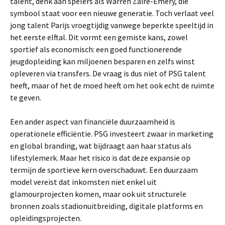
talent, denk aan spelers als Warren Zaïre-Emery, die
symbool staat voor een nieuwe generatie. Toch verlaat veel
jong talent Parijs vroegtijdig vanwege beperkte speeltijd in
het eerste elftal. Dit vormt een gemiste kans, zowel
sportief als economisch: een goed functionerende
jeugdopleiding kan miljoenen besparen en zelfs winst
opleveren via transfers. De vraag is dus niet of PSG talent
heeft, maar of het de moed heeft om het ook echt de ruimte
te geven.
Een ander aspect van financiële duurzaamheid is
operationele efficiëntie. PSG investeert zwaar in marketing
en global branding, wat bijdraagt aan haar status als
lifestylemerk. Maar het risico is dat deze expansie op
termijn de sportieve kern overschaduwt. Een duurzaam
model vereist dat inkomsten niet enkel uit
glamourprojecten komen, maar ook uit structurele
bronnen zoals stadionuitbreiding, digitale platforms en
opleidingsprojecten.