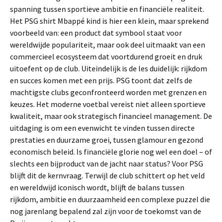
spanning tussen sportieve ambitie en financiële realiteit.
Het PSG shirt Mbappé kind is hier een klein, maar sprekend
voorbeeld van: een product dat symbool staat voor
wereldwijde populariteit, maar ook deel uitmaakt van een
commercieel ecosysteem dat voortdurend groeit en druk
uitoefent op de club. Uiteindelijk is de les duidelijk: rijkdom
en succes komen met een prijs. PSG toont dat zelfs de
machtigste clubs geconfronteerd worden met grenzen en
keuzes. Het moderne voetbal vereist niet alleen sportieve
kwaliteit, maar ook strategisch financieel management. De
uitdaging is om een evenwicht te vinden tussen directe
prestaties en duurzame groei, tussen glamour en gezond
economisch beleid. Is financiële glorie nog wel een doel – of
slechts een bijproduct van de jacht naar status? Voor PSG
blijft dit de kernvraag. Terwijl de club schittert op het veld
en wereldwijd iconisch wordt, blijft de balans tussen
rijkdom, ambitie en duurzaamheid een complexe puzzel die
nog jarenlang bepalend zal zijn voor de toekomst van de