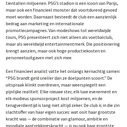
tientallen miljoenen. PSG’s stadion is een icoon van Parijs,
maar ook een financieel monster dat voortdurend gevoed
moet worden. Daarnaast besteedt de club een aanzienlijk
bedrag aan marketing en internationale
promotiecampagnes. Van modeshows tot wereldwijde
tours, PSG presenteert zich niet alleen als voetbalclub,
maar als wereldwijd entertainmentmerk. Die positionering
brengt aanzien, maar ook hoge productiekosten en
personeelsuitgaven met zich mee.
Een financieel analist vatte het onlangs kernachtig samen:
“PSG brandt geld sneller dan ze doelpunten scoort.” De
uitspraak klinkt overdreven, maar weerspiegelt een
pijnlijke realiteit. Elke nieuwe ster, elk luxe evenement en
elk modieus sponsorproject kost miljoenen, en de
terugverdientijd is lang niet altijd zeker. De club is in die zin
slachtoffer van haar eigen succes: wat ooit haar grootste
kracht was — de combinatie van glamour, ambitie en
mondiale aantrekkingskracht — is nu ook haar grootste