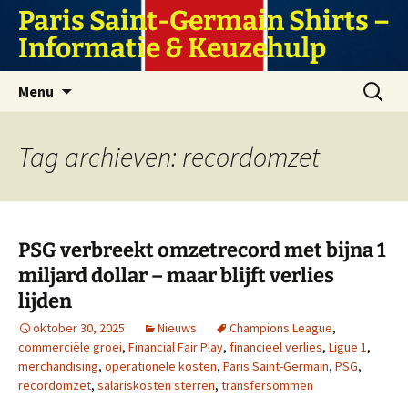
Ga
Paris Saint-Germain Shirts –
naar
Informatie & Keuzehulp
de
inhoud
Zoeken
Menu
naar:
Tag archieven: recordomzet
PSG verbreekt omzetrecord met bijna 1
miljard dollar – maar blijft verlies
lijden
oktober 30, 2025
Nieuws
Champions League
,
commerciële groei
,
Financial Fair Play
,
financieel verlies
,
Ligue 1
,
merchandising
,
operationele kosten
,
Paris Saint-Germain
,
PSG
,
recordomzet
,
salariskosten sterren
,
transfersommen