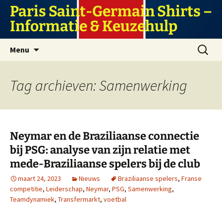
Ga
Paris Saint-Germain Shirts –
naar
Informatie & Keuzehulp
de
inhoud
Zoeken
Menu
naar:
Tag archieven: Samenwerking
Neymar en de Braziliaanse connectie
bij PSG: analyse van zijn relatie met
mede-Braziliaanse spelers bij de club
maart 24, 2023
Nieuws
Braziliaanse spelers
,
Franse
competitie
,
Leiderschap
,
Neymar
,
PSG
,
Samenwerking
,
Teamdynamiek
,
Transfermarkt
,
voetbal