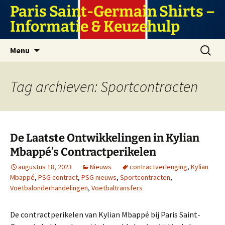
Ga
Paris Saint-Germain Shirts –
naar
Informatie & Keuzehulp
de
inhoud
Zoeken
Menu
naar:
Tag archieven: Sportcontracten
De Laatste Ontwikkelingen in Kylian
Mbappé’s Contractperikelen
augustus 18, 2023
Nieuws
contractverlenging
,
Kylian
Mbappé
,
PSG contract
,
PSG nieuws
,
Sportcontracten
,
Voetbalonderhandelingen
,
Voetbaltransfers
De contractperikelen van Kylian Mbappé bij Paris Saint-