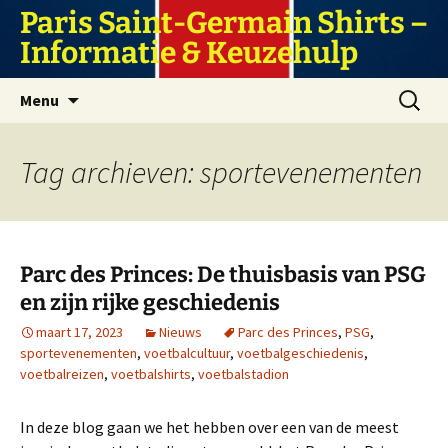
Ga
Paris Saint-Germain Shirts –
naar
Informatie & Keuzehulp
de
inhoud
Zoeken
Menu
naar:
Tag archieven: sportevenementen
Parc des Princes: De thuisbasis van PSG
en zijn rijke geschiedenis
maart 17, 2023
Nieuws
Parc des Princes
,
PSG
,
sportevenementen
,
voetbalcultuur
,
voetbalgeschiedenis
,
voetbalreizen
,
voetbalshirts
,
voetbalstadion
In deze blog gaan we het hebben over een van de meest