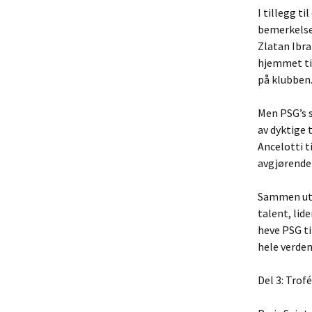
I tillegg t
bemerkelses
Zlatan Ibra
hjemmet til
på klubben
Men PSG’s s
av dyktige 
Ancelotti t
avgjørende 
Sammen utgj
talent, lid
heve PSG ti
hele verden
Del 3: Trof