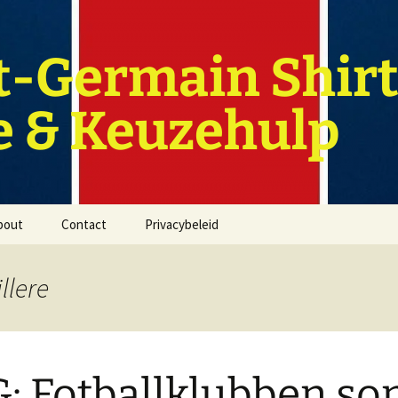
t-Germain Shirt
e & Keuzehulp
bout
Contact
Privacybeleid
llere
: Fotballklubben s