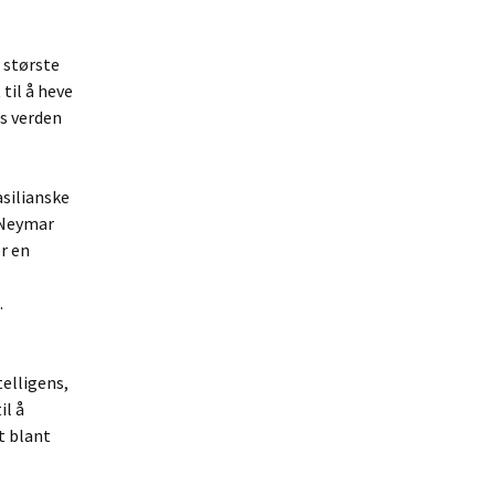
 største
 til å heve
ns verden
silianske
r Neymar
or en
.
telligens,
il å
t blant