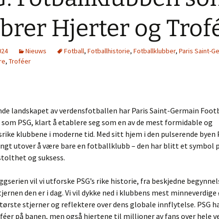
brer Hjerter og Trof
024
Nieuws
Fotball
,
Fotballhistorie
,
Fotballklubber
,
Paris Saint-G
re
,
Troféer
ende landskapet av verdensfotballen har Paris Saint-Germain Footb
 som PSG, klart å etablere seg som en av de mest formidable og
srike klubbene i moderne tid. Med sitt hjem i den pulserende byen P
ngt utover å være bare en fotballklubb – den har blitt et symbol 
stolthet og suksess.
ggserien vil vi utforske PSG’s rike historie, fra beskjedne begynnel
tjernen den er i dag. Vi vil dykke ned i klubbens mest minneverdige
største stjerner og reflektere over dens globale innflytelse. PSG h
féer på banen, men også hjertene til millioner av fans over hele v