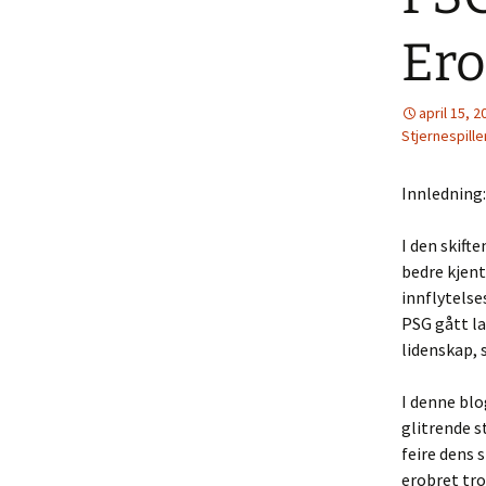
Ero
april 15, 2
Stjernespille
Innledning:
I den skift
bedre kjent
innflytelse
PSG gått la
lidenskap, 
I denne blo
glitrende s
feire dens 
erobret tro