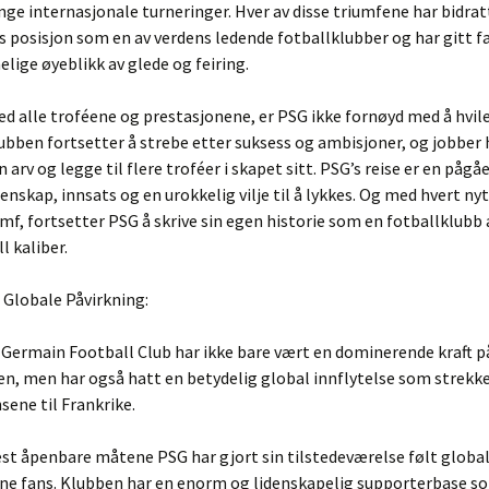
nge internasjonale turneringer. Hver av disse triumfene har bidratt
s posisjon som en av verdens ledende fotballklubber og har gitt 
ige øyeblikk av glede og feiring.
d alle troféene og prestasjonene, er PSG ikke fornøyd med å hvile
ubben fortsetter å strebe etter suksess og ambisjoner, og jobber 
 arv og legge til flere troféer i skapet sitt. PSG’s reise er en påg
denskap, innsats og en urokkelig vilje til å lykkes. Og med hvert ny
umf, fortsetter PSG å skrive sin egen historie som en fotballklubb 
l kaliber.
s Globale Påvirkning:
-Germain Football Club har ikke bare vært en dominerende kraft p
n, men har også hatt en betydelig global innflytelse som strekke
sene til Frankrike.
st åpenbare måtene PSG har gjort sin tilstedeværelse følt global
ne fans. Klubben har en enorm og lidenskapelig supporterbase s