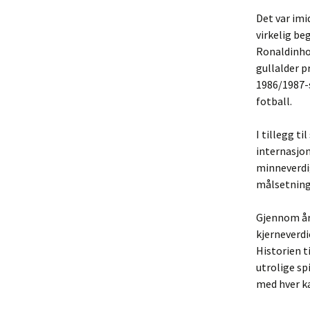
Det var imi
virkelig b
Ronaldinho
gullalder p
1986/1987-s
fotball.
I tillegg t
internasjon
minneverdig
målsetning
Gjennom år
kjerneverdi
Historien t
utrolige sp
med hver ka