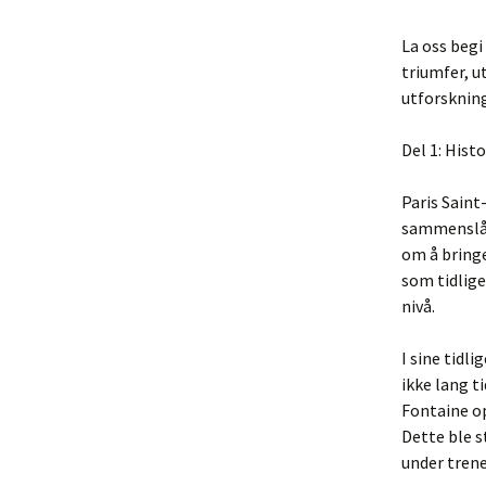
La oss begi
triumfer, u
utforskning
Del 1: Histo
Paris Saint
sammenslåi
om å bringe
som tidlig
nivå.
I sine tidl
ikke lang t
Fontaine op
Dette ble 
under tren