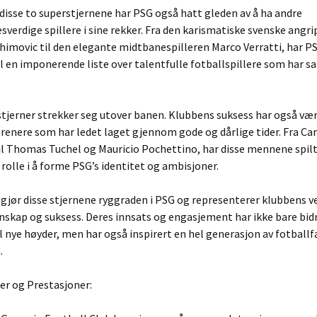
il disse to superstjernene har PSG også hatt gleden av å ha andre
verdige spillere i sine rekker. Fra den karismatiske svenske angr
himovic til den elegante midtbanespilleren Marco Verratti, har P
 en imponerende liste over talentfulle fotballspillere som har sa
.
tjerner strekker seg utover banen. Klubbens suksess har også væ
trenere som har ledet laget gjennom gode og dårlige tider. Fra Ca
il Thomas Tuchel og Mauricio Pochettino, har disse mennene spilt
rolle i å forme PSG’s identitet og ambisjoner.
ør disse stjernene ryggraden i PSG og representerer klubbens ve
enskap og suksess. Deres innsats og engasjement har ikke bare bidr
l nye høyder, men har også inspirert en hel generasjon av fotballf
.
éer og Prestasjoner: