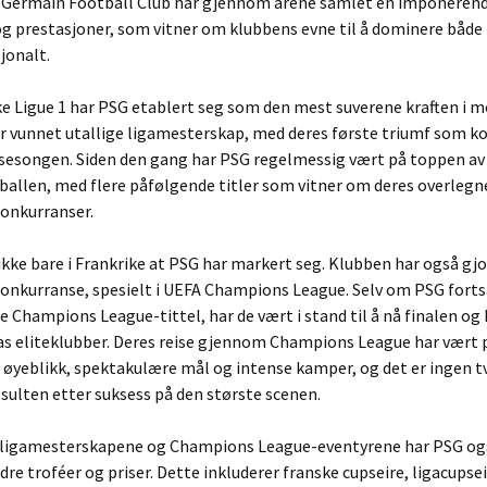
t-Germain Football Club har gjennom årene samlet en imponeren
og prestasjoner, som vitner om klubbens evne til å dominere både
jonalt.
ke Ligue 1 har PSG etablert seg som den mest suverene kraften i m
r vunnet utallige ligamesterskap, med deres første triumf som k
sesongen. Siden den gang har PSG regelmessig vært på toppen av
ballen, med flere påfølgende titler som vitner om deres overlegne
konkurranser.
ikke bare i Frankrike at PSG har markert seg. Klubben har også gjor
onkurranse, spesielt i UEFA Champions League. Selv om PSG forts
te Champions League-tittel, har de vært i stand til å nå finalen og
s eliteklubber. Deres reise gjennom Champions League har vært 
øyeblikk, spektakulære mål og intense kamper, og det er ingen tv
 sulten etter suksess på den største scenen.
til ligamesterskapene og Champions League-eventyrene har PSG o
dre troféer og priser. Dette inkluderer franske cupseire, ligacupsei