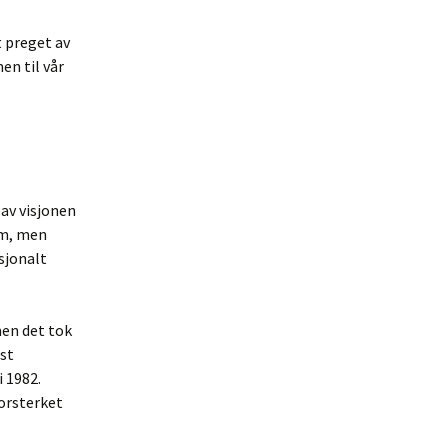
t preget av
en til vår
av visjonen
om, men
sjonalt
men det tok
ust
i 1982.
orsterket