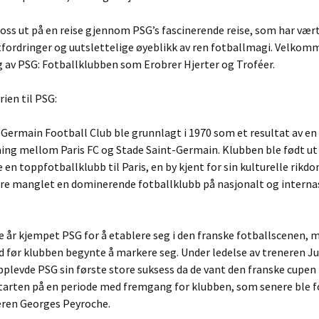
 oss ut på en reise gjennom PSG’s fascinerende reise, som har vær
tfordringer og uutslettelige øyeblikk av ren fotballmagi. Velkomm
 av PSG: Fotballklubben som Erobrer Hjerter og Troféer.
rien til PSG:
-Germain Football Club ble grunnlagt i 1970 som et resultat av en
ng mellom Paris FC og Stade Saint-Germain. Klubben ble født ut 
 en toppfotballklubb til Paris, en by kjent for sin kulturelle rikd
ere manglet en dominerende fotballklubb på nasjonalt og interna
ige år kjempet PSG for å etablere seg i den franske fotballscenen, 
id før klubben begynte å markere seg. Under ledelse av treneren J
plevde PSG sin første store suksess da de vant den franske cupen 
starten på en periode med fremgang for klubben, som senere ble f
eren Georges Peyroche.