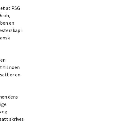
let at PSG
Weah,
bben en
esterskap i
ransk
den
t til noen
tsatt er en
men dens
ige.
s og
satt skrives