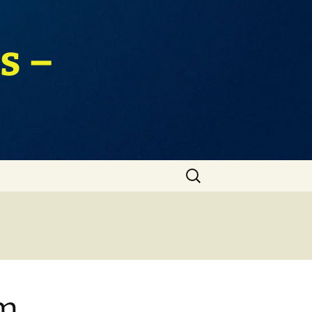
s –
Zoeken
naar:
om