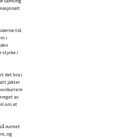
de samling
 nasjonalt
oderne tid.
om i
 den
 styrke i
t det bra i
att jakter
 konkurrere
preget av
il om at
gså vunnet
re, og