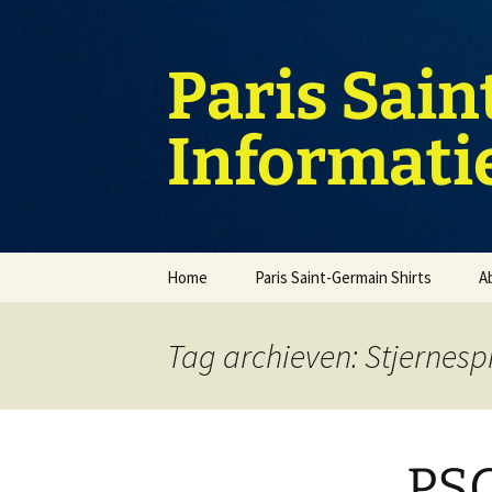
Ga
naar
de
Paris Sain
inhoud
Informati
Home
Paris Saint-Germain Shirts
A
Tag archieven: Stjernespi
PSG