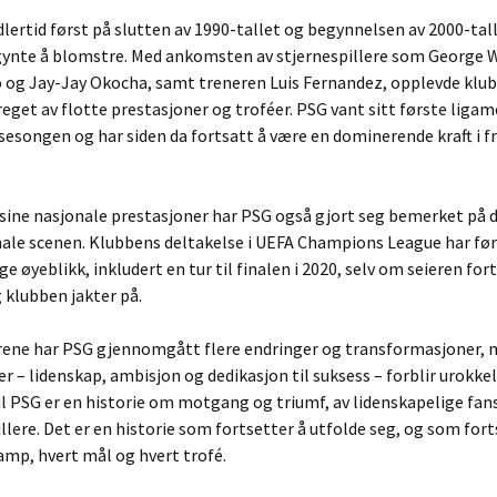
dlertid først på slutten av 1990-tallet og begynnelsen av 2000-tal
egynte å blomstre. Med ankomsten av stjernespillere som George 
 og Jay-Jay Okocha, samt treneren Luis Fernandez, opplevde klu
reget av flotte prestasjoner og troféer. PSG vant sitt første ligam
esongen og har siden da fortsatt å være en dominerende kraft i f
il sine nasjonale prestasjoner har PSG også gjort seg bemerket på 
ale scenen. Klubbens deltakelse i UEFA Champions League har før
e øyeblikk, inkludert en tur til finalen i 2020, selv om seieren for
 klubben jakter på.
ene har PSG gjennomgått flere endringer og transformasjoner, 
er – lidenskap, ambisjon og dedikasjon til suksess – forblir urokkel
il PSG er en historie om motgang og triumf, av lidenskapelige fan
illere. Det er en historie som fortsetter å utfolde seg, og som fort
mp, hvert mål og hvert trofé.