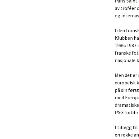
Paris Sain
av troféer 
og internas
I den frans
Klubben ha
1986/1987-
franske fot
nasjonale 
Men det er 
europeisk k
på sin førs
med Europa
dramatiske 
PSG forblir
I tillegg 
en rekke an