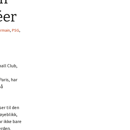
éer
ermain
,
PSG
,
all Club,
aris, har
på
ser til den
 øyeblikk,
ar ikke bare
erden.