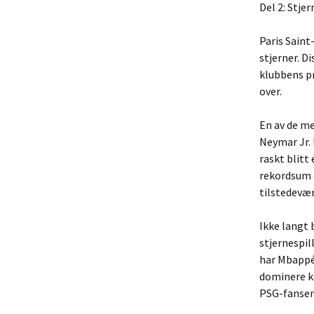
Del 2: Stje
Paris Sain
stjerner. D
klubbens pr
over.
En av de m
Neymar Jr. 
raskt blitt
rekordsum e
tilstedevær
Ikke langt
stjernespil
har Mbappé 
dominere ka
PSG-fansen 