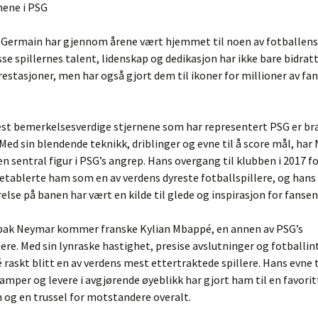
rnene i PSG
t-Germain har gjennom årene vært hjemmet til noen av fotballens
isse spillernes talent, lidenskap og dedikasjon har ikke bare bidratt
estasjoner, men har også gjort dem til ikoner for millioner av fa
est bemerkelsesverdige stjernene som har representert PSG er bra
Med sin blendende teknikk, driblinger og evne til å score mål, ha
 en sentral figur i PSG’s angrep. Hans overgang til klubben i 2017 f
tablerte ham som en av verdens dyreste fotballspillere, og hans
else på banen har vært en kilde til glede og inspirasjon for fansen
 bak Neymar kommer franske Kylian Mbappé, en annen av PSG’s
lere. Med sin lynraske hastighet, presise avslutninger og fotballin
raskt blitt en av verdens mest ettertraktede spillere. Hans evne t
mper og levere i avgjørende øyeblikk har gjort ham til en favorit
og en trussel for motstandere overalt.