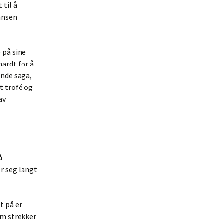
 til å
fansen
 på sine
hardt for å
ående saga,
tt trofé og
av
å
r seg langt
t på er
om strekker