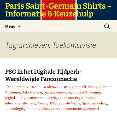
Ga
Paris Saint-Germain Shirts –
naar
Informatie & Keuzehulp
de
inhoud
Zoeken
Menu
naar:
Tag archieven: Toekomstvisie
PSG in het Digitale Tijdperk:
Wereldwijde Fanconnectie
december 7, 2023
Nieuws
Augmented Reality
,
Content
Strategie
,
Data Analyse
,
Digitale Innovatie
,
Digitale Strategie
,
Digitalisering
,
Fanbetrokkenheid
,
Fanconnectie
,
Innovatie
,
Internationale Fans
,
Privacy
,
PSG
,
Sociale Media
,
Sportmarketing
,
technologie
,
Toekomstvisie
,
Virtuele Evenementen
,
voetbal