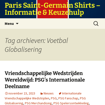
Ga
Paris Saint-Germain Shirts –
naar
Informatie & Keuzehulp
de
inhoud
Zoeken
Menu
naar:
Tag archieven: Voetbal
Globalisering
Vriendschappelijke Wedstrijden
Wereldwijd: PSG’s Internationale
Deelname
november 23, 2023
Nieuws
Internationale
Vriendschappelijke Wedstrijden
,
PSG
,
PSG Fanschap
,
PSG
Globalisering
,
PSG Merchandising
,
PSG Spelersontwikkeling
,