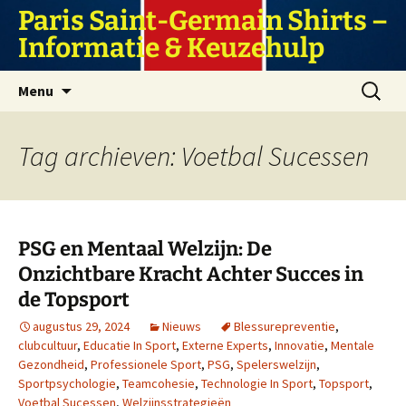
Ga
Paris Saint-Germain Shirts –
naar
Informatie & Keuzehulp
de
inhoud
Zoeken
Menu
naar:
Tag archieven: Voetbal Sucessen
PSG en Mentaal Welzijn: De
Onzichtbare Kracht Achter Succes in
de Topsport
augustus 29, 2024
Nieuws
Blessurepreventie
,
clubcultuur
,
Educatie In Sport
,
Externe Experts
,
Innovatie
,
Mentale
Gezondheid
,
Professionele Sport
,
PSG
,
Spelerswelzijn
,
Sportpsychologie
,
Teamcohesie
,
Technologie In Sport
,
Topsport
,
Voetbal Sucessen
,
Welzijnsstrategieën