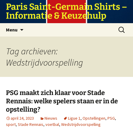
Ga
Paris Saint-Germain Shirts –
naar
Informatie & Keuzehulp
de
inhoud
Zoeken
Menu
naar:
Tag archieven:
Wedstrijdvoorspelling
PSG maakt zich klaar voor Stade
Rennais: welke spelers staan ​​er in de
opstelling?
april 24, 2023
Nieuws
Ligue 1
,
Opstellingen
,
PSG
,
sport
,
Stade Rennais
,
voetbal
,
Wedstrijdvoorspelling