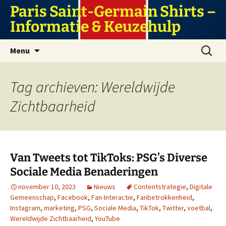
Ga
Paris Saint-Germain Shirts –
naar
Informatie & Keuzehulp
de
inhoud
Zoeken
Menu
naar:
Tag archieven: Wereldwijde
Zichtbaarheid
Van Tweets tot TikToks: PSG’s Diverse
Sociale Media Benaderingen
november 10, 2023
Nieuws
Contentstrategie
,
Digitale
Gemeenschap
,
Facebook
,
Fan-Interactie
,
Fanbetrokkenheid
,
Instagram
,
marketing
,
PSG
,
Sociale Media
,
TikTok
,
Twitter
,
voetbal
,
Wereldwijde Zichtbaarheid
,
YouTube