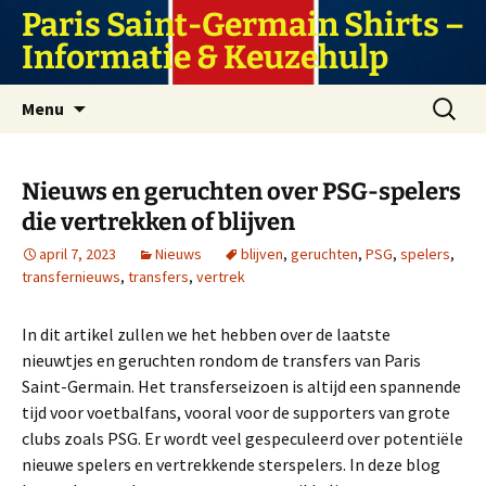
Ga
Paris Saint-Germain Shirts –
naar
Informatie & Keuzehulp
de
inhoud
Zoeken
Menu
naar:
Nieuws en geruchten over PSG-spelers
die vertrekken of blijven
april 7, 2023
Nieuws
blijven
,
geruchten
,
PSG
,
spelers
,
transfernieuws
,
transfers
,
vertrek
In dit artikel zullen we het hebben over de laatste
nieuwtjes en geruchten rondom de transfers van Paris
Saint-Germain. Het transferseizoen is altijd een spannende
tijd voor voetbalfans, vooral voor de supporters van grote
clubs zoals PSG. Er wordt veel gespeculeerd over potentiële
nieuwe spelers en vertrekkende sterspelers. In deze blog