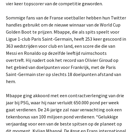
vier keer topscorer van de competitie geworden.
Sommige fans van de Franse voetballer hebben hun Twitter
handles gebruikt om de nieuwe winnaar van de World Cup
Golden Boot te prijzen. Mbappe, die als spits speelt voor
Ligue 1-club Paris Saint-Germain, heeft 253 keer gescoord in
363 wedstrijden voor club en land, een score die die van
Messi en Ronaldo op dezelfde leeftijd ruimschoots
overtreft. Hij nadert ook het record van Olivier Giroud op
het gebied van doelpunten voor Frankrijk, met de Paris
Saint-Germain ster op slechts 18 doelpunten afstand van
hem.
Mbappe ging akkoord met een contractverlenging van drie
jaar bij PSG, waar hij naar verluidt 650.000 pond per week
gaat verdienen. De 24-jarige zal naar verwachting ook een
tekenbonus van 100 miljoen pond verdienen. “Gelukkige
verjaardag voor een van de beste spitsen op de planeet op
dit moment, Kylian Mbappé. De #psg en Frans international