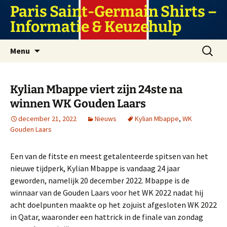
Ga
Paris Saint-Germain Shirts –
naar
Informatie & Keuzehulp
de
inhoud
Zoeken
Menu
naar:
Kylian Mbappe viert zijn 24ste na
winnen WK Gouden Laars
december 21, 2022
Nieuws
Kylian Mbappe
,
WK
Gouden Laars
Een van de fitste en meest getalenteerde spitsen van het
nieuwe tijdperk, Kylian Mbappe is vandaag 24 jaar
geworden, namelijk 20 december 2022. Mbappe is de
winnaar van de Gouden Laars voor het WK 2022 nadat hij
acht doelpunten maakte op het zojuist afgesloten WK 2022
in Qatar, waaronder een hattrick in de finale van zondag