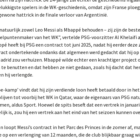
lukkigste spelers in de WK-geschiedenis, omdat zijn Franse ploe
gewone hattrick in de finale verloor van Argentinië.
natuurlijk zowel Leo Messi als Mbappé behouden – zij zijn de beste
oelpuntenmaker van het WK”, vertelde PSG-voorzitter Al Khelaifi
pé heeft bij PSG een contract tot juni 2025, nadat hij eerder deze
act ondertekende ondanks dat algemeen werd gedacht dat hij op v
adrid zou verhuizen. Mbappé wilde echter een krachtiger project 
 te benutten en dat hebben ze niet gedaan, zoals hij dacht dat h
n hij verlengde.
-kamp’ vindt dat hij zijn verdiende loon heeft betaald door in het
blijven tot voorbij het WK in Qatar, waar de eigenaars van PSG natu
en, aldus Sport. Hoewel de spits beseft dat een vertrek in januar
ijk is, zou hij een vertrek aan het eind van het seizoen kunnen o
 loopt Messi’s contract in het Parc des Princes in de zomer af, maa
e op een verlenging van 12 maanden, die de club blijkbaar graag w