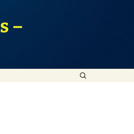
s –
Zoeken
naar: