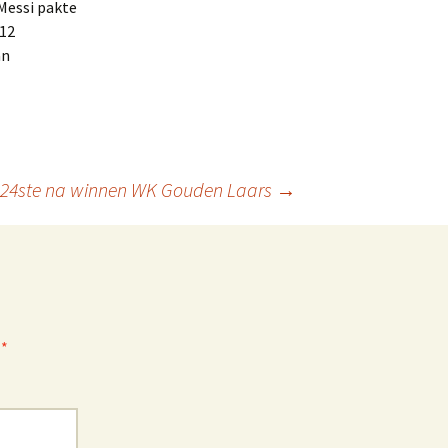
Messi pakte
 12
an
jn 24ste na winnen WK Gouden Laars
→
t
*