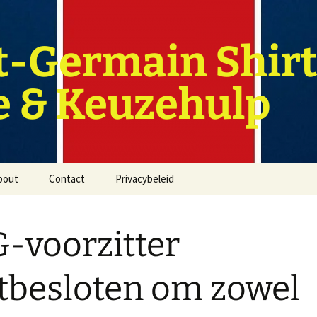
t-Germain Shirt
e & Keuzehulp
bout
Contact
Privacybeleid
-voorzitter
tbesloten om zowel