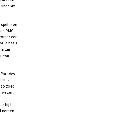
g ondanks
 speler en
 aan RMC
 zomer een
rije basis
om zijn
em was
 Parc des
urlijk
i zo goed
verwegen.
r hij heeft
il nemen.