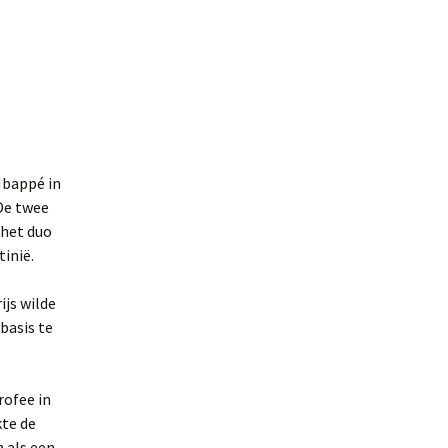
Mbappé in
De twee
 het duo
tinië.
ijs wilde
basis te
rofee in
te de
n als een