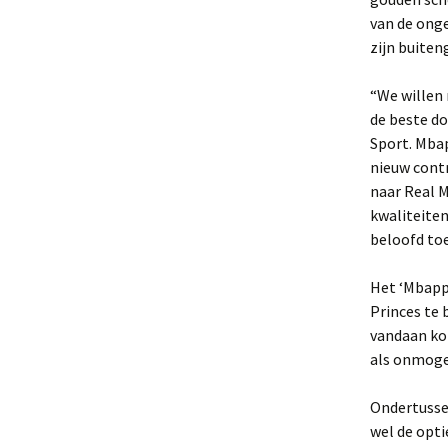
van de onge
zijn buiten
“We willen 
de beste d
Sport. Mbap
nieuw contr
naar Real M
kwaliteiten
beloofd toe
Het ‘Mbappe
Princes te 
vandaan kom
als onmogel
Ondertussen
wel de opti