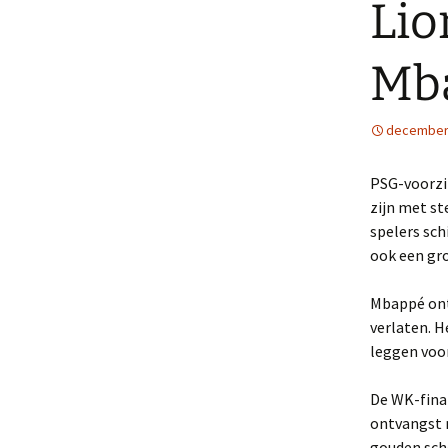
Lio
Mb
december 
PSG-voorzit
zijn met s
spelers sch
ook een gro
Mbappé onth
verlaten. H
leggen voo
De WK-fina
ontvangst 
gouden scho