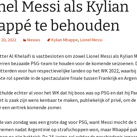
nel Messi als Kylian
appé te behouden
20, 2022
Nieuws
Kylian Mbappe
,
Lionel Messi
ter Al Khelaifi is vastbesloten om zowel Lionel Messi als Kylian 
terren bezaaide PSG-team te houden voor de komende seizoenen. 
itterden voor hun respectievelijke landen op het WK 2022, waarbij
te rol speelde in de spectaculaire finale tussen Frankrijk en Argen
ulde echter al voor het WK dat hij boos was op PSG en dat hij Par
et is zaak zijn wens kenbaar te maken, publiekelijk of privé, om de 
r een vertrek komende zomer.
le van zondag was een grote dag voor PSG, want Messi mocht de t
nemen nadat Argentinië op strafschoppen won, maar Mbappé pak
en na zijn hattrick. De 24-jarige zal echter de geschiedenis ingaa