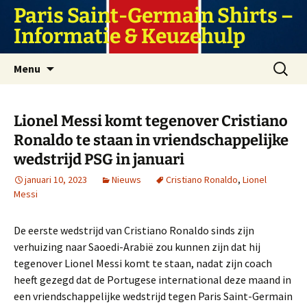
Ga
Paris Saint-Germain Shirts –
naar
Informatie & Keuzehulp
de
inhoud
Zoeken
Menu
naar:
Lionel Messi komt tegenover Cristiano
Ronaldo te staan in vriendschappelijke
wedstrijd PSG in januari
januari 10, 2023
Nieuws
Cristiano Ronaldo
,
Lionel
Messi
De eerste wedstrijd van Cristiano Ronaldo sinds zijn
verhuizing naar Saoedi-Arabië zou kunnen zijn dat hij
tegenover Lionel Messi komt te staan, nadat zijn coach
heeft gezegd dat de Portugese international deze maand in
een vriendschappelijke wedstrijd tegen Paris Saint-Germain