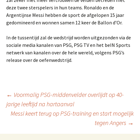
zal zeker met meer vertrouwen de velden betreden met
deze twee sterspelers in hun teams. Ronaldo en de
Argentijnse Messi hebben de sport de afgelopen 15 jaar
gedomineerd en wonnen samen 12 keer de Ballon d’Or.
In de tussentijd zal de wedstrijd worden uitgezonden via de
sociale media kanalen van PSG, PSG TV en het beIN Sports
netwerk van kanalen over de hele wereld, volgens PSG’s
release over de oefenwedstrijd.
Berichtnavigatie
←
Voormalig PSG-middenvelder overlijdt op 40-
jarige leeftijd na hartaanval
Messi keert terug op PSG-training en start mogelijk
tegen Angers
→