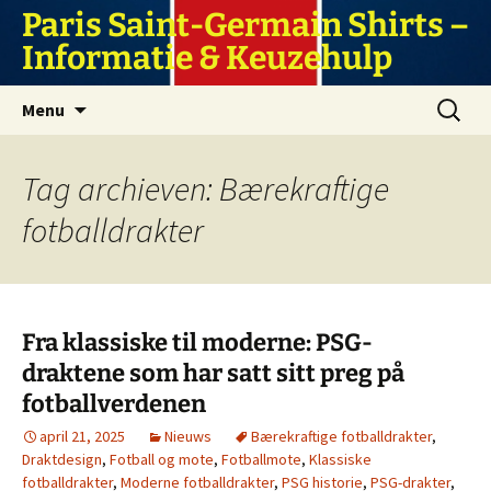
Ga
Paris Saint-Germain Shirts –
naar
Informatie & Keuzehulp
de
inhoud
Zoeken
Menu
naar:
Tag archieven: Bærekraftige
fotballdrakter
Fra klassiske til moderne: PSG-
draktene som har satt sitt preg på
fotballverdenen
april 21, 2025
Nieuws
Bærekraftige fotballdrakter
,
Draktdesign
,
Fotball og mote
,
Fotballmote
,
Klassiske
fotballdrakter
,
Moderne fotballdrakter
,
PSG historie
,
PSG-drakter
,