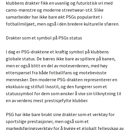
klubbens drakter fikk en uvanlig og futuristisk vri med
camo-mønstre og moderne streetwear-stil. Slike
samarbeider har ikke bare økt PSGs popularitet i
fotballmiljøet, men også i den bredere kulturelle sfæren.
Drakter som et symbol på PSGs status
I dag er PSG-draktene et kraftig symbol på klubbens
globale status. De bæres ikke bare av spillere på banen,
men er også blitt en del av moteverdenen, med høy
etterspørsel fra både fotballfans og motebevisste
mennesker. Den moderne PSG-drakten representerer en
eksklusiv og stilfull livsstil, og den fungerer som et
statussymbol for dem som ønsker å vise sin tilknytning til
en av verdens mest prestisjefylte klubber.
PSG har ikke bare brukt sine drakter som et verktøy for
sportslige prestasjoner, men også som et
markedsføringsverktøy for å bygge et globalt fellesskap av