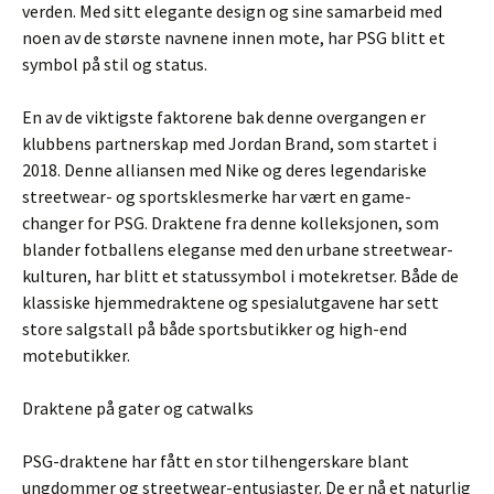
verden. Med sitt elegante design og sine samarbeid med
noen av de største navnene innen mote, har PSG blitt et
symbol på stil og status.
En av de viktigste faktorene bak denne overgangen er
klubbens partnerskap med Jordan Brand, som startet i
2018. Denne alliansen med Nike og deres legendariske
streetwear- og sportsklesmerke har vært en game-
changer for PSG. Draktene fra denne kolleksjonen, som
blander fotballens eleganse med den urbane streetwear-
kulturen, har blitt et statussymbol i motekretser. Både de
klassiske hjemmedraktene og spesialutgavene har sett
store salgstall på både sportsbutikker og high-end
motebutikker.
Draktene på gater og catwalks
PSG-draktene har fått en stor tilhengerskare blant
ungdommer og streetwear-entusiaster. De er nå et naturlig