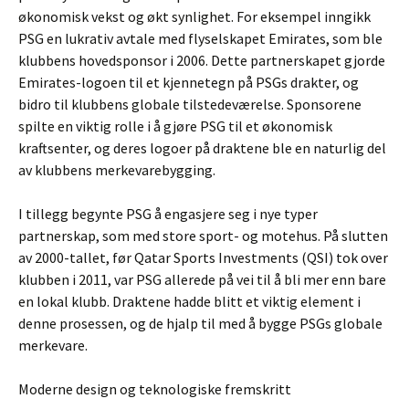
økonomisk vekst og økt synlighet. For eksempel inngikk
PSG en lukrativ avtale med flyselskapet Emirates, som ble
klubbens hovedsponsor i 2006. Dette partnerskapet gjorde
Emirates-logoen til et kjennetegn på PSGs drakter, og
bidro til klubbens globale tilstedeværelse. Sponsorene
spilte en viktig rolle i å gjøre PSG til et økonomisk
kraftsenter, og deres logoer på draktene ble en naturlig del
av klubbens merkevarebygging.
I tillegg begynte PSG å engasjere seg i nye typer
partnerskap, som med store sport- og motehus. På slutten
av 2000-tallet, før Qatar Sports Investments (QSI) tok over
klubben i 2011, var PSG allerede på vei til å bli mer enn bare
en lokal klubb. Draktene hadde blitt et viktig element i
denne prosessen, og de hjalp til med å bygge PSGs globale
merkevare.
Moderne design og teknologiske fremskritt