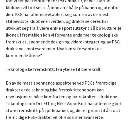
Når vi ser på fremtiden for PSG-drakter, er det klart at
klubben vil fortsette å innovere både på banen og utenfor
den. PSG har allerede etablert seg som en av de mest
stilbevisste klubbene i verden, og draktene deres har
utviklet seg fra å være enkle sportsutstyr til å bli kulturelle
ikoner. I fremtiden kan vi forvente enda mer teknologiske
fremskritt, spennende design og videre integrering av PSG-
draktene i moteverdenen. Hva kan vi forvente i de
kommende årene?
Teknologiske fremskritt: Fra ytelse til bærekraft
En av de mest spennende aspektene ved PSGs fremtidige
drakter er de teknologiske fremskrittene som kan
revolusjonere både komforten og bærekraften i draktene.
Teknologi som Dri-FIT og Nike VaporKnit har allerede gjort
store fremskritt på spillebanen, og det er grunn til å tro at
fremtidige PSG-drakter vil bli enda mer avanserte.