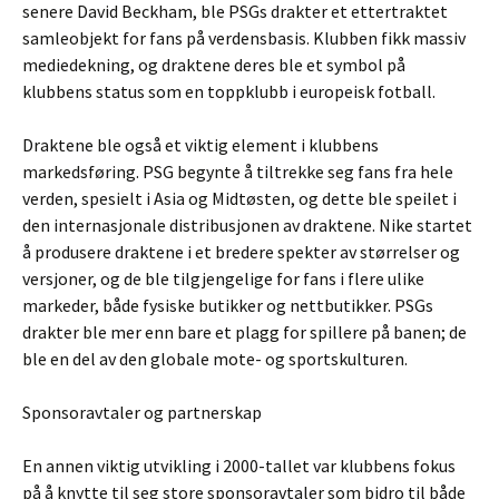
senere David Beckham, ble PSGs drakter et ettertraktet
samleobjekt for fans på verdensbasis. Klubben fikk massiv
mediedekning, og draktene deres ble et symbol på
klubbens status som en toppklubb i europeisk fotball.
Draktene ble også et viktig element i klubbens
markedsføring. PSG begynte å tiltrekke seg fans fra hele
verden, spesielt i Asia og Midtøsten, og dette ble speilet i
den internasjonale distribusjonen av draktene. Nike startet
å produsere draktene i et bredere spekter av størrelser og
versjoner, og de ble tilgjengelige for fans i flere ulike
markeder, både fysiske butikker og nettbutikker. PSGs
drakter ble mer enn bare et plagg for spillere på banen; de
ble en del av den globale mote- og sportskulturen.
Sponsoravtaler og partnerskap
En annen viktig utvikling i 2000-tallet var klubbens fokus
på å knytte til seg store sponsoravtaler som bidro til både