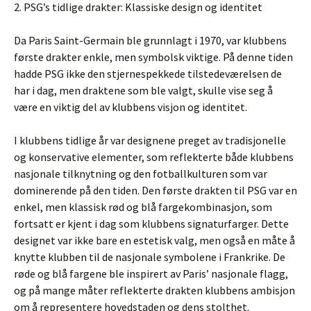
2. PSG’s tidlige drakter: Klassiske design og identitet
Da Paris Saint-Germain ble grunnlagt i 1970, var klubbens
første drakter enkle, men symbolsk viktige. På denne tiden
hadde PSG ikke den stjernespekkede tilstedeværelsen de
har i dag, men draktene som ble valgt, skulle vise seg å
være en viktig del av klubbens visjon og identitet.
I klubbens tidlige år var designene preget av tradisjonelle
og konservative elementer, som reflekterte både klubbens
nasjonale tilknytning og den fotballkulturen som var
dominerende på den tiden. Den første drakten til PSG var en
enkel, men klassisk rød og blå fargekombinasjon, som
fortsatt er kjent i dag som klubbens signaturfarger. Dette
designet var ikke bare en estetisk valg, men også en måte å
knytte klubben til de nasjonale symbolene i Frankrike. De
røde og blå fargene ble inspirert av Paris’ nasjonale flagg,
og på mange måter reflekterte drakten klubbens ambisjon
om å representere hovedstaden og dens stolthet.