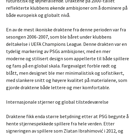
futuristisk og iøynefallende. Draktene på 2000-tallet
reflekterte klubbens økende ambisjoner om å dominere på
både europeisk og globalt nivå.
En av de mest ikoniske draktene fra denne perioden var fra
sesongen 2006-2007, som ble båret under klubbens
deltakelse i UEFA Champions League. Denne drakten var en
tydelig markering av PSGs ambisjoner, med en mer
moderne og stilisert design som appellerte til både spillere
og fans på en global skala. Fargevalget forble rødt og
blått, men designet ble mer minimalistisk og sofistikert,
med slankere snitt og høyere kvalitet på materialene, som
gjorde draktene både lettere og mer komfortable.
Internasjonale stjerner og global tilstedeværelse
Draktene fikk enda større betydning etter at PSG begynte å
hente stjernespekkede spillere fra hele verden. Etter
signeringen av spillere som Zlatan Ibrahimović i 2012, og