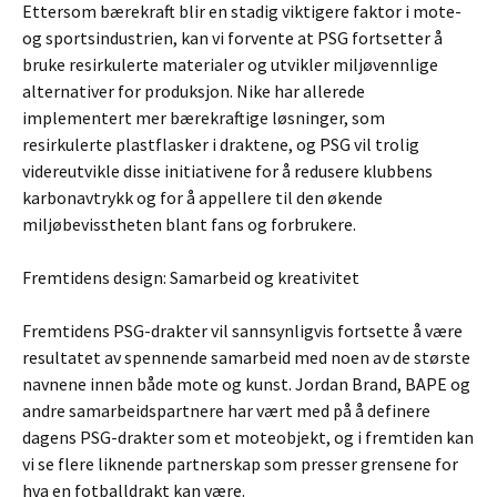
Ettersom bærekraft blir en stadig viktigere faktor i mote-
og sportsindustrien, kan vi forvente at PSG fortsetter å
bruke resirkulerte materialer og utvikler miljøvennlige
alternativer for produksjon. Nike har allerede
implementert mer bærekraftige løsninger, som
resirkulerte plastflasker i draktene, og PSG vil trolig
videreutvikle disse initiativene for å redusere klubbens
karbonavtrykk og for å appellere til den økende
miljøbevisstheten blant fans og forbrukere.
Fremtidens design: Samarbeid og kreativitet
Fremtidens PSG-drakter vil sannsynligvis fortsette å være
resultatet av spennende samarbeid med noen av de største
navnene innen både mote og kunst. Jordan Brand, BAPE og
andre samarbeidspartnere har vært med på å definere
dagens PSG-drakter som et moteobjekt, og i fremtiden kan
vi se flere liknende partnerskap som presser grensene for
hva en fotballdrakt kan være.