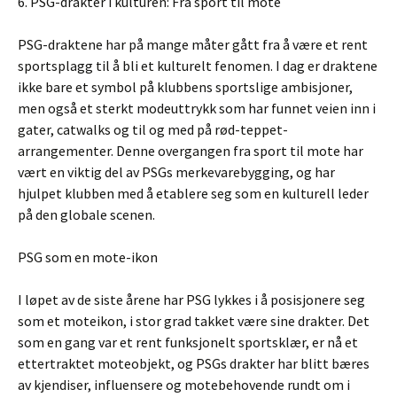
6. PSG-drakter i kulturen: Fra sport til mote
PSG-draktene har på mange måter gått fra å være et rent
sportsplagg til å bli et kulturelt fenomen. I dag er draktene
ikke bare et symbol på klubbens sportslige ambisjoner,
men også et sterkt modeuttrykk som har funnet veien inn i
gater, catwalks og til og med på rød-teppet-
arrangementer. Denne overgangen fra sport til mote har
vært en viktig del av PSGs merkevarebygging, og har
hjulpet klubben med å etablere seg som en kulturell leder
på den globale scenen.
PSG som en mote-ikon
I løpet av de siste årene har PSG lykkes i å posisjonere seg
som et moteikon, i stor grad takket være sine drakter. Det
som en gang var et rent funksjonelt sportsklær, er nå et
ettertraktet moteobjekt, og PSGs drakter har blitt bæres
av kjendiser, influensere og motebehovende rundt om i