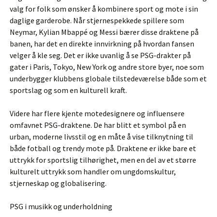
valg for folk som ønsker å kombinere sport og mote i sin
daglige garderobe. Når stjernespekkede spillere som
Neymar, Kylian Mbappé og Messi bærer disse draktene på
banen, har det en direkte innvirkning på hvordan fansen
velger å kle seg. Det er ikke uvanlig å se PSG-drakter på
gater i Paris, Tokyo, New York og andre store byer, noe som
underbygger klubbens globale tilstedeværelse både som et
sportslag og som en kulturell kraft.
Videre har flere kjente motedesignere og influensere
omfavnet PSG-draktene. De har blitt et symbol på en
urban, moderne livsstil og en måte å vise tilknytning til
både fotball og trendy mote på. Draktene er ikke bare et
uttrykk for sportslig tilhørighet, men en del av et større
kulturelt uttrykk som handler om ungdomskultur,
stjerneskap og globalisering.
PSG i musikk og underholdning