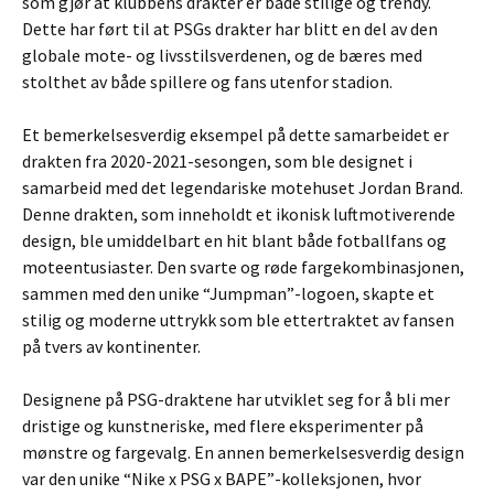
som gjør at klubbens drakter er både stilige og trendy.
Dette har ført til at PSGs drakter har blitt en del av den
globale mote- og livsstilsverdenen, og de bæres med
stolthet av både spillere og fans utenfor stadion.
Et bemerkelsesverdig eksempel på dette samarbeidet er
drakten fra 2020-2021-sesongen, som ble designet i
samarbeid med det legendariske motehuset Jordan Brand.
Denne drakten, som inneholdt et ikonisk luftmotiverende
design, ble umiddelbart en hit blant både fotballfans og
moteentusiaster. Den svarte og røde fargekombinasjonen,
sammen med den unike “Jumpman”-logoen, skapte et
stilig og moderne uttrykk som ble ettertraktet av fansen
på tvers av kontinenter.
Designene på PSG-draktene har utviklet seg for å bli mer
dristige og kunstneriske, med flere eksperimenter på
mønstre og fargevalg. En annen bemerkelsesverdig design
var den unike “Nike x PSG x BAPE”-kolleksjonen, hvor