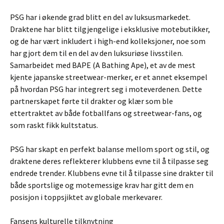
PSG har i økende grad blitt en del av luksusmarkedet.
Draktene har blitt tilgjengelige i eksklusive motebutikker,
og de har vært inkludert i high-end kolleksjoner, noe som
har gjort dem til en del av den luksuriøse livsstilen.
Samarbeidet med BAPE (A Bathing Ape), et av de mest
kjente japanske streetwear-merker, er et annet eksempel
på hvordan PSG har integrert seg i moteverdenen. Dette
partnerskapet førte til drakter og klær som ble
ettertraktet av både fotballfans og streetwear-fans, og
som raskt fikk kultstatus.
PSG har skapt en perfekt balanse mellom sport og stil, og
draktene deres reflekterer klubbens evne til å tilpasse seg
endrede trender. Klubbens evne til å tilpasse sine drakter til
både sportslige og motemessige krav har gitt dem en
posisjon i toppsjiktet av globale merkevarer.
Fansens kulturelle tilknytning