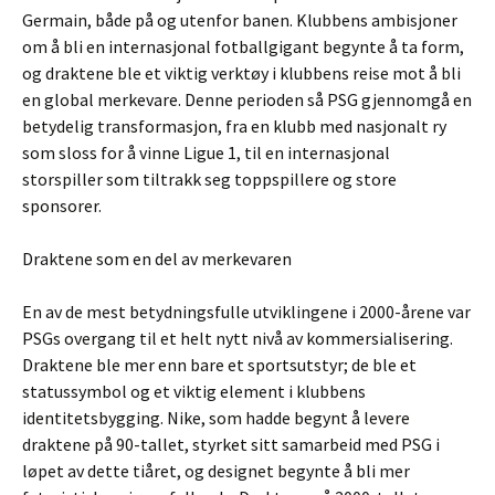
Germain, både på og utenfor banen. Klubbens ambisjoner
om å bli en internasjonal fotballgigant begynte å ta form,
og draktene ble et viktig verktøy i klubbens reise mot å bli
en global merkevare. Denne perioden så PSG gjennomgå en
betydelig transformasjon, fra en klubb med nasjonalt ry
som sloss for å vinne Ligue 1, til en internasjonal
storspiller som tiltrakk seg toppspillere og store
sponsorer.
Draktene som en del av merkevaren
En av de mest betydningsfulle utviklingene i 2000-årene var
PSGs overgang til et helt nytt nivå av kommersialisering.
Draktene ble mer enn bare et sportsutstyr; de ble et
statussymbol og et viktig element i klubbens
identitetsbygging. Nike, som hadde begynt å levere
draktene på 90-tallet, styrket sitt samarbeid med PSG i
løpet av dette tiåret, og designet begynte å bli mer