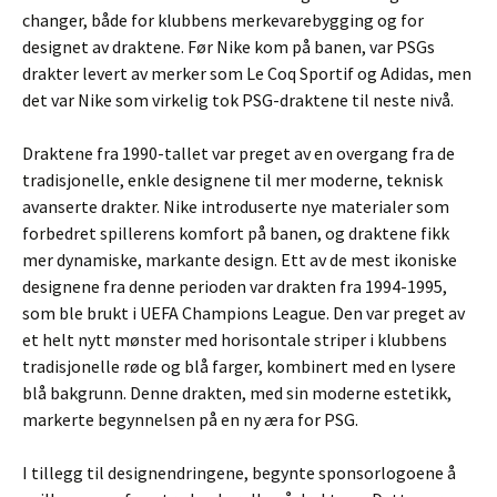
changer, både for klubbens merkevarebygging og for
designet av draktene. Før Nike kom på banen, var PSGs
drakter levert av merker som Le Coq Sportif og Adidas, men
det var Nike som virkelig tok PSG-draktene til neste nivå.
Draktene fra 1990-tallet var preget av en overgang fra de
tradisjonelle, enkle designene til mer moderne, teknisk
avanserte drakter. Nike introduserte nye materialer som
forbedret spillerens komfort på banen, og draktene fikk
mer dynamiske, markante design. Ett av de mest ikoniske
designene fra denne perioden var drakten fra 1994-1995,
som ble brukt i UEFA Champions League. Den var preget av
et helt nytt mønster med horisontale striper i klubbens
tradisjonelle røde og blå farger, kombinert med en lysere
blå bakgrunn. Denne drakten, med sin moderne estetikk,
markerte begynnelsen på en ny æra for PSG.
I tillegg til designendringene, begynte sponsorlogoene å