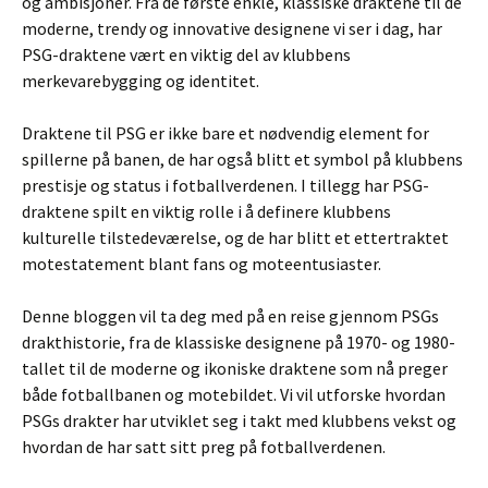
og ambisjoner. Fra de første enkle, klassiske draktene til de
moderne, trendy og innovative designene vi ser i dag, har
PSG-draktene vært en viktig del av klubbens
merkevarebygging og identitet.
Draktene til PSG er ikke bare et nødvendig element for
spillerne på banen, de har også blitt et symbol på klubbens
prestisje og status i fotballverdenen. I tillegg har PSG-
draktene spilt en viktig rolle i å definere klubbens
kulturelle tilstedeværelse, og de har blitt et ettertraktet
motestatement blant fans og moteentusiaster.
Denne bloggen vil ta deg med på en reise gjennom PSGs
drakthistorie, fra de klassiske designene på 1970- og 1980-
tallet til de moderne og ikoniske draktene som nå preger
både fotballbanen og motebildet. Vi vil utforske hvordan
PSGs drakter har utviklet seg i takt med klubbens vekst og
hvordan de har satt sitt preg på fotballverdenen.