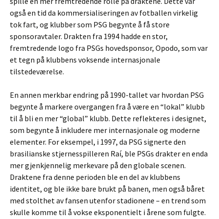
spille en mer fremtredende rolle på draktene. Dette var
også en tid da kommersialiseringen av fotballen virkelig
tok fart, og klubber som PSG begynte å få store
sponsoravtaler. Drakten fra 1994 hadde en stor,
fremtredende logo fra PSGs hovedsponsor, Opodo, som var
et tegn på klubbens voksende internasjonale
tilstedeværelse.
En annen merkbar endring på 1990-tallet var hvordan PSG
begynte å markere overgangen fra å være en “lokal” klubb
til å bli en mer “global” klubb. Dette reflekteres i designet,
som begynte å inkludere mer internasjonale og moderne
elementer. For eksempel, i 1997, da PSG signerte den
brasilianske stjernesspilleren Raí, ble PSGs drakter en enda
mer gjenkjennelig merkevare på den globale scenen.
Draktene fra denne perioden ble en del av klubbens
identitet, og ble ikke bare brukt på banen, men også båret
med stolthet av fansen utenfor stadionene – en trend som
skulle komme til å vokse eksponentielt i årene som fulgte.