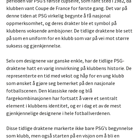
perioden var PSG’s første cupseire, som fant sted i 1982, da
klubben vant Coupe de France for første gang. Det var på
denne tiden at PSG virkelig begynte å få nasjonal
oppmerksomhet, og deres drakter ble et symbol på
klubbens voksende ambisjoner. De tidlige draktene ble sett
på som en uniform for en klubb som var på vei mot større
suksess og gjenkjennelse.
Selv om designene var ganske enkle, har de tidlige PSG-
draktene hatt en varig innvirkning på klubbens historie. De
representerte en tid med vekst og håp for en ung klubb
som ønsket å gjøre seg bemerket på den nasjonale
fotballscenen. Den klassiske røde og blå
fargekombinasjonen har fortsatt å være et sentralt
element i klubbens identitet, og er i dag et av de mest
gjenkjennelige designene i hele fotballverdenen.
Disse tidlige draktene markerte ikke bare PSG’s begynnelse
som klubb, men også starten på en visjon om å bli en