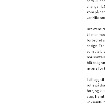
som klubben
changer, bå
kom på bane
var Nike so
Draktene fr
til mer mod
forbedret 
design. Ett
som ble br
horisontale
blå bakgru
ny æra for 
I tillegg t
rolle på dr
fart, og kl
stor, frem
voksende in