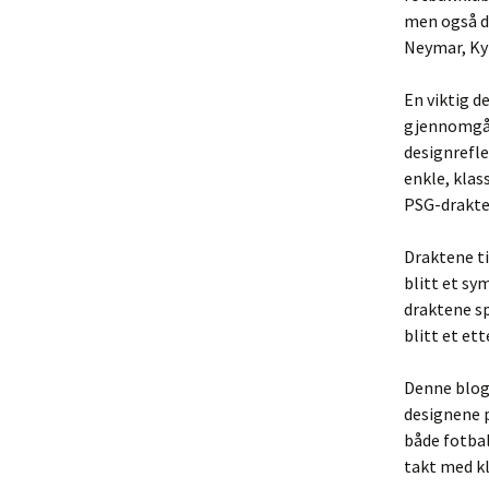
men også de
Neymar, Kyl
En viktig d
gjennomgåt
designrefle
enkle, klas
PSG-drakten
Draktene ti
blitt et sy
draktene sp
blitt et e
Denne blogg
designene p
både fotbal
takt med kl