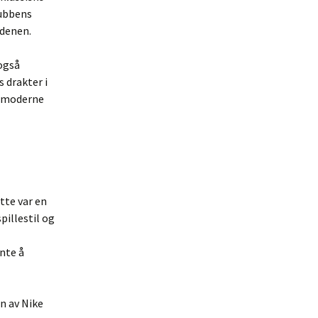
lubbens
rdenen.
også
 drakter i
g moderne
tte var en
pillestil og
nte å
n av Nike