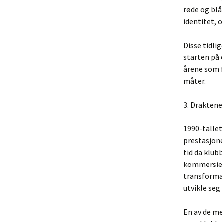
røde og blå
identitet, 
Disse tidl
starten på 
årene som f
måter.
3. Draktene
1990-tallet
prestasjone
tid da klub
kommersiel
transforma
utvikle seg
En av de me