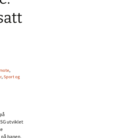
satt
 mote
,
r
,
Sport og
 på
PSG utviklet
ke
r på banen,