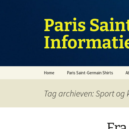
Ga
naar
de
Paris Sain
inhoud
Informati
Home
Paris Saint-Germain Shirts
A
Tag archieven: Sport og 
Fra