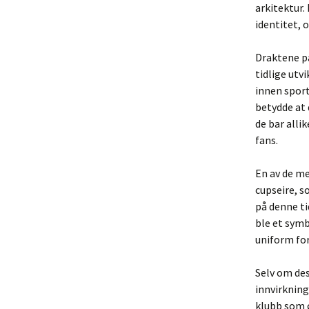
arkitektur.
identitet, 
Draktene på
tidlige utv
innen spor
betydde at
de bar alli
fans.
En av de me
cupseire, s
på denne ti
ble et symb
uniform for
Selv om des
innvirkning
klubb som ø