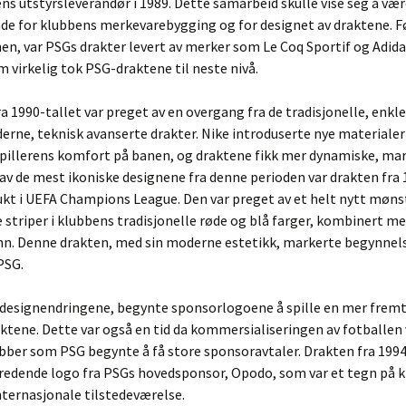
s utstyrsleverandør i 1989. Dette samarbeid skulle vise seg å væ
de for klubbens merkevarebygging og for designet av draktene. F
n, var PSGs drakter levert av merker som Le Coq Sportif og Adid
m virkelig tok PSG-draktene til neste nivå.
a 1990-tallet var preget av en overgang fra de tradisjonelle, enkl
erne, teknisk avanserte drakter. Nike introduserte nye materiale
spillerens komfort på banen, og draktene fikk mer dynamiske, ma
 av de mest ikoniske designene fra denne perioden var drakten fra
ukt i UEFA Champions League. Den var preget av et helt nytt møn
 striper i klubbens tradisjonelle røde og blå farger, kombinert me
nn. Denne drakten, med sin moderne estetikk, markerte begynnel
PSG.
il designendringene, begynte sponsorlogoene å spille en mer frem
aktene. Dette var også en tid da kommersialiseringen av fotballen 
ubber som PSG begynte å få store sponsoravtaler. Drakten fra 199
tredende logo fra PSGs hovedsponsor, Opodo, som var et tegn på 
ternasjonale tilstedeværelse.