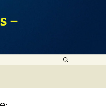
s –
Zoeken
naar:
e: