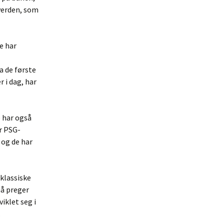
 verden, som
e har
a de første
 i dag, har
e har også
ar PSG-
 og de har
klassiske
nå preger
iklet seg i
.