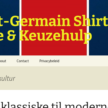
t-Germain Shirt
e & Keuzehulp
bout
Contact
Privacybeleid
kultur
 klassiske til modern