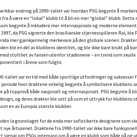
erkbar endring på 1990-tallet var hvordan PSG begynte å marker
fra å være en “lokal” klubb til å bli en mer “global” klubb. Dette 
 som begynte å inkludere mer internasjonale og moderne elemente
 1997, da PSG signerte den brasilianske stjernesspilleren Raí, ble
enda mer gjenkjennelig merkevare på den globale scenen. Drakten
den ble en del av klubbens identitet, og ble ikke bare brukt på b
 med stolthet av fansen utenfor stadionene – en trend som skulle
ponentielt i årene som fulgte.
0-tallet var en tid med både sportlige utfordringer og suksesser f
n periode hvor draktene virkelig begynte å symbolisere klubbens 
e på toppnivå både nasjonalt og internasjonalt. PSG begynte å bli
e design, og deres drakter ble sett på som et uttrykk for klubbens s
som en av Europas største klubber.
den la grunnlaget for de enda mer sofistikerte designene som sk
 nye årtusenet. Draktene fra 1990-tallet var ikke bare funksjonel
art signal om PSGs intensjon om å være en klubb som både på og u