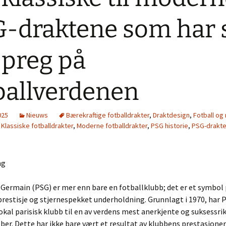
-draktene som har 
t preg på
ballverdenen
025
Nieuws
Bærekraftige fotballdrakter
,
Draktdesign
,
Fotball og
,
Klassiske fotballdrakter
,
Moderne fotballdrakter
,
PSG historie
,
PSG-drakte
ng
-Germain (PSG) er mer enn bare en fotballklubb; det er et symbol
prestisje og stjernespekket underholdning. Grunnlagt i 1970, har 
lokal parisisk klubb til en av verdens mest anerkjente og suksessri
ber. Dette har ikke bare vært et resultat av klubbens prestasjone