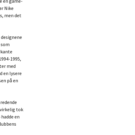
re en game-
ør Nike
as, men det
e designene
r som
rkante
 1994-1995,
ster med
d en lysere
sen på en
tredende
virkelig tok
4 hadde en
klubbens