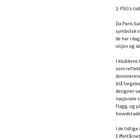
2. PSG’s ti
Da Paris Sa
symbolsk vi
de har i da
visjon og id
I klubbens 
som reflekt
dominerende
blå fargeko
designet va
nasjonale s
flagg, og 
hovedstade
I de tidlig
Eiffeltårne