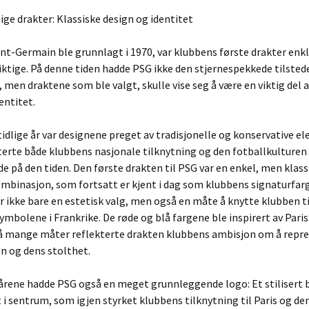
dlige drakter: Klassiske design og identitet
int-Germain ble grunnlagt i 1970, var klubbens første drakter enk
ktige. På denne tiden hadde PSG ikke den stjernespekkede tilste
g, men draktene som ble valgt, skulle vise seg å være en viktig del 
entitet.
tidlige år var designene preget av tradisjonelle og konservative e
erte både klubbens nasjonale tilknytning og den fotballkulturen
 på den tiden. Den første drakten til PSG var en enkel, men klass
mbinasjon, som fortsatt er kjent i dag som klubbens signaturfarg
r ikke bare en estetisk valg, men også en måte å knytte klubben ti
ymbolene i Frankrike. De røde og blå fargene ble inspirert av Paris
på mange måter reflekterte drakten klubbens ambisjon om å repr
n og dens stolthet.
e årene hadde PSG også en meget grunnleggende logo: Et stilisert b
t i sentrum, som igjen styrket klubbens tilknytning til Paris og de