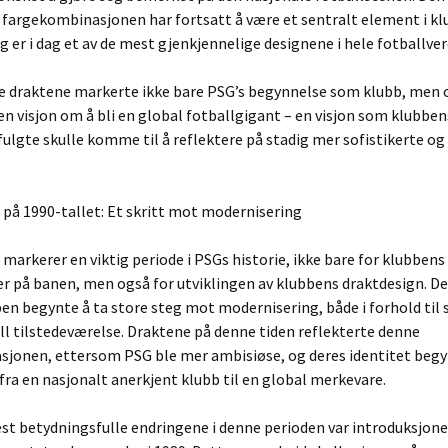
 fargekombinasjonen har fortsatt å være et sentralt element i k
og er i dag et av de mest gjenkjennelige designene i hele fotballve
ige draktene markerte ikke bare PSG’s begynnelse som klubb, men 
en visjon om å bli en global fotballgigant – en visjon som klubbens
ulgte skulle komme til å reflektere på stadig mer sofistikerte o
 på 1990-tallet: Et skritt mot modernisering
 markerer en viktig periode i PSGs historie, ikke bare for klubbens
r på banen, men også for utviklingen av klubbens draktdesign. De
ben begynte å ta store steg mot modernisering, både i forhold til s
l tilstedeværelse. Draktene på denne tiden reflekterte denne
sjonen, ettersom PSG ble mer ambisiøse, og deres identitet begy
 fra en nasjonalt anerkjent klubb til en global merkevare.
st betydningsfulle endringene i denne perioden var introduksjone