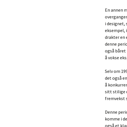
En annen m
overgangen 
i designet,
eksempel, i
drakter en 
denne perio
også båret
å vokse eks
Selv om 199
det også e
å konkurrer
sitt stilig
fremvekst 
Denne perio
komme i det
også et kl