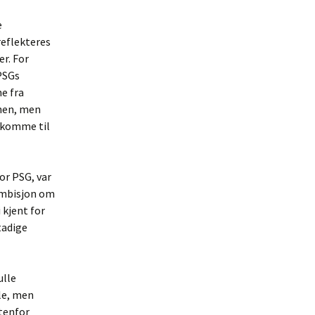
e
reflekteres
r. For
 PSGs
e fra
anen, men
 komme til
or PSG, var
ambisjon om
 kjent for
tadige
ulle
le, men
tenfor