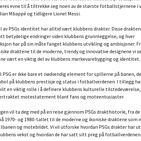
res evne til å tiltrekke seg noen av de største fotballstjernene i
ian Mbappé og tidligere Lionel Messi.
el av PSGs identitet har alltid vært klubbens drakter. Disse drakten
t betydelige endringer siden klubbens grunnleggelse, og hver
ksjon har på sin måte fanget klubbens utvikling og ambisjoner. Fr
siske draktene til de moderne, trendy og innovative designene vi ser
e vært en viktig del av klubbens merkevarebygging og identitet.
l PSG er ikke bare et nødvendig element for spillerne på banen, d
mbol på klubbens prestisje og status i fotballverdenen. I tillegg h
ilt en viktig rolle i å definere klubbens kulturelle tilstedeværelse,
ttertraktet motestatement blant fans og moteentusiaster.
en vil ta deg med på en reise gjennom PSGs drakthistorie, fra de 
å 1970- og 1980-tallet til de moderne og ikoniske draktene som 
lbanen og motebildet. Vi vil utforske hvordan PSGs drakter har utv
ubbens vekst og hvordan de har satt sitt preg på fotballverdenen