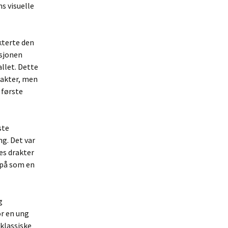
s visuelle
kterte den
asjonen
llet. Dette
rakter, men
 første
ste
ng. Det var
es drakter
 på som en
g
or en ung
klassiske