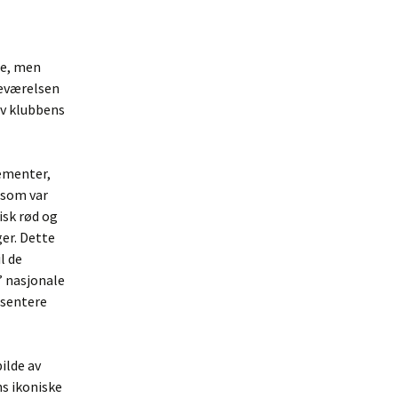
le, men
deværelsen
av klubbens
lementer,
 som var
isk rød og
er. Dette
l de
’ nasjonale
esentere
ilde av
ns ikoniske