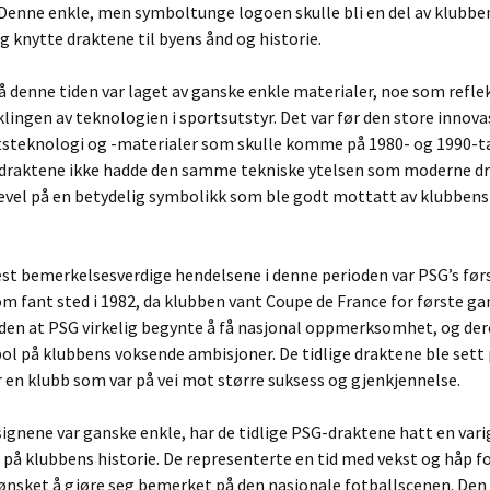
 Denne enkle, men symboltunge logoen skulle bli en del av klubben
og knytte draktene til byens ånd og historie.
 denne tiden var laget av ganske enkle materialer, noe som refle
iklingen av teknologien i sportsutstyr. Det var før den store innov
tsteknologi og -materialer som skulle komme på 1980- og 1990-ta
 draktene ikke hadde den samme tekniske ytelsen som moderne d
kevel på en betydelig symbolikk som ble godt mottatt av klubbens
st bemerkelsesverdige hendelsene i denne perioden var PSG’s før
om fant sted i 1982, da klubben vant Coupe de France for første ga
den at PSG virkelig begynte å få nasjonal oppmerksomhet, og der
ol på klubbens voksende ambisjoner. De tidlige draktene ble sett
 en klubb som var på vei mot større suksess og gjenkjennelse.
ignene var ganske enkle, har de tidlige PSG-draktene hatt en vari
 på klubbens historie. De representerte en tid med vekst og håp f
nsket å gjøre seg bemerket på den nasjonale fotballscenen. Den 