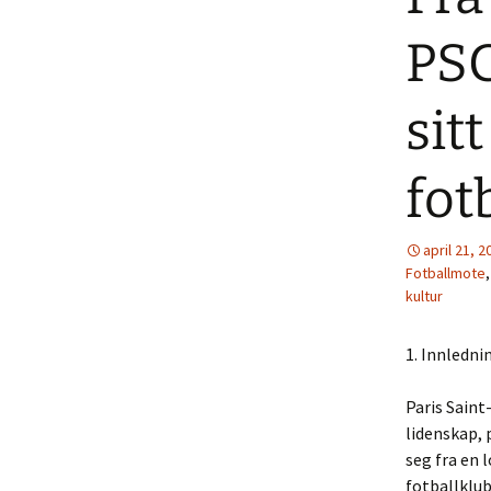
PSG
sit
fot
april 21, 2
Fotballmote
kultur
1. Innledni
Paris Saint
lidenskap, 
seg fra en 
fotballklub