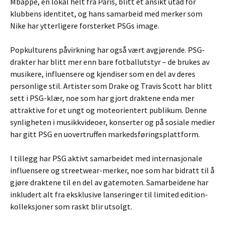
Mbappé, en lokal helt fra Paris, blitt et ansikt utad for
klubbens identitet, og hans samarbeid med merker som
Nike har ytterligere forsterket PSGs image.
Popkulturens påvirkning har også vært avgjørende. PSG-
drakter har blitt mer enn bare fotballutstyr – de brukes av
musikere, influensere og kjendiser som en del av deres
personlige stil. Artister som Drake og Travis Scott har blitt
sett i PSG-klær, noe som har gjort draktene enda mer
attraktive for et ungt og moteorientert publikum. Denne
synligheten i musikkvideoer, konserter og på sosiale medier
har gitt PSG en uovertruffen markedsføringsplattform.
I tillegg har PSG aktivt samarbeidet med internasjonale
influensere og streetwear-merker, noe som har bidratt til å
gjøre draktene til en del av gatemoten. Samarbeidene har
inkludert alt fra eksklusive lanseringer til limited edition-
kolleksjoner som raskt blir utsolgt.