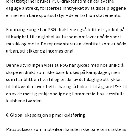
idrettsstjerner bruker PSG-drakter som en del av sine
daglige antrekk, forsterkes inntrykket av at disse plaggene
er mer enn bare sportsutstyr – de er fashion statements.
For mange unge har PSG-draktene også blitt et symbol på
tilhørighet til en global kultur som omfavner både sport,
musikk og mote. De representerer en identitet som er både
urban, stilsikker og internasjonal.
Denne utviklingen viser at PSG har lykkes med noe unikt: å
skape en drakt som ikke bare brukes på kampdager, men
som har blitt en livsstil og en del av det daglige uttrykket
til folk verden over. Dette har også bidratt til å gjøre PSG til
en av de mest gjenkjennelige og kommersielt suksessfulle
klubbene i verden.
6. Global ekspansjon og markedsføring
PSGs suksess som moteikon handler ikke bare om draktens