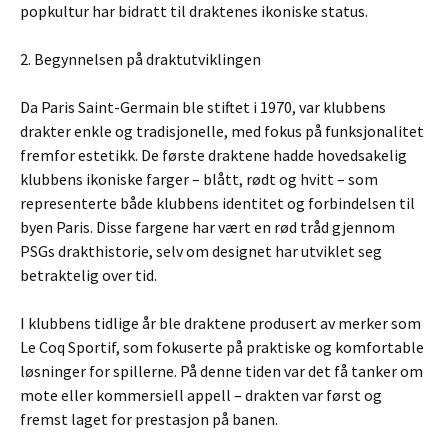
popkultur har bidratt til draktenes ikoniske status.
2. Begynnelsen på draktutviklingen
Da Paris Saint-Germain ble stiftet i 1970, var klubbens
drakter enkle og tradisjonelle, med fokus på funksjonalitet
fremfor estetikk. De første draktene hadde hovedsakelig
klubbens ikoniske farger – blått, rødt og hvitt – som
representerte både klubbens identitet og forbindelsen til
byen Paris. Disse fargene har vært en rød tråd gjennom
PSGs drakthistorie, selv om designet har utviklet seg
betraktelig over tid.
I klubbens tidlige år ble draktene produsert av merker som
Le Coq Sportif, som fokuserte på praktiske og komfortable
løsninger for spillerne. På denne tiden var det få tanker om
mote eller kommersiell appell – drakten var først og
fremst laget for prestasjon på banen.