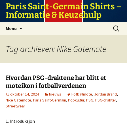
Ga
Paris Saint-Germain Shirts –
naar
Informatie & Keuzehulp
de
inhoud
Zoeken
Menu
naar:
Tag archieven: Nike Gatemote
Hvordan PSG-draktene har blitt et
moteikon i fotballverdenen
oktober 14, 2024
Nieuws
Fotballmote
,
Jordan Brand
,
Nike Gatemote
,
Paris Saint-Germain
,
Popkultur
,
PSG
,
PSG-drakter
,
Streetwear
1. Introduksjon