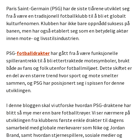
Paris Saint-Germain (PSG) har de siste tiårene utviklet seg
fra å være en tradisjonell fotballklubb til å bli et globalt
kulturfenomen. Klubben har ikke bare oppnådd suksess på
banen, men har også etablert seg som en betydelig aktør
innen mote- og livsstilsindustrien.
PSG-
fotballdrakter
har gått fra å være funksjonelle
spillerantrekk til å bli ettertraktede motesymboler, brukt
både av fans og folk utenfor fotballmiljøet. Dette skiftet er
en del av en større trend hvor sport og mote smelter
sammen, og PSG har posisjonert seg i spissen for denne
utviklingen.
I denne bloggen skal vi utforske hvordan PSG-draktene har
blitt så mye mer enn bare fotballtrøyer. Vi ser nærmere på
utviklingen fra klubbens første enkle drakter til dagens
samarbeid med globale merkevarer som Nike og Jordan
Brand, samt hvordan stjernespillere, sosiale medier og