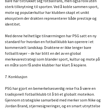
bare har tiltrukket seg fotballfans, men også folk uten
sterk tilknytning til sporten. Ved å koble sammen sport,
mote og populærkultur har klubben skapt et unikt
økosystem der drakten representerer både prestisje og
identitet.
Med denne helhetlige tilnærmingen har PSG satt en ny
standard for hvordan en fotballklubb kan operere i et
kommersielt landskap. Draktene er ikke lenger bare
fotballtrøyer – de har blitt en del av en global
merkevarestrategi som blander sport, kultur og mote på
en måte som få andre klubber har klart å kopiere.
7. Konklusjon
PSG har gjort en bemerkelsesverdig reise fra å være en
tradisjonell fotballklubb til å bli et globalt moteikon.
Gjennom strategiske samarbeid med merker som Nike og
Jordan Brand, stjernesigneringer, og en smart utnyttelse