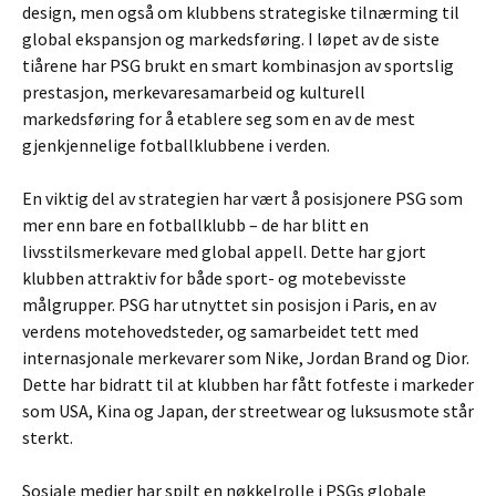
design, men også om klubbens strategiske tilnærming til
global ekspansjon og markedsføring. I løpet av de siste
tiårene har PSG brukt en smart kombinasjon av sportslig
prestasjon, merkevaresamarbeid og kulturell
markedsføring for å etablere seg som en av de mest
gjenkjennelige fotballklubbene i verden.
En viktig del av strategien har vært å posisjonere PSG som
mer enn bare en fotballklubb – de har blitt en
livsstilsmerkevare med global appell. Dette har gjort
klubben attraktiv for både sport- og motebevisste
målgrupper. PSG har utnyttet sin posisjon i Paris, en av
verdens motehovedsteder, og samarbeidet tett med
internasjonale merkevarer som Nike, Jordan Brand og Dior.
Dette har bidratt til at klubben har fått fotfeste i markeder
som USA, Kina og Japan, der streetwear og luksusmote står
sterkt.
Sosiale medier har spilt en nøkkelrolle i PSGs globale