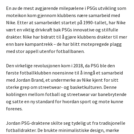
En av de mest avgjørende milepælene i PSGs utvikling som
moteikon kom gjennom klubbens nære samarbeid med
Nike. Etter at samarbeidet startet på 1990-tallet, har Nike
vært en viktig drivkraft bak PSGs innovative og stilfulle
drakter. Nike har bidratt til å gjøre klubbens drakter til mer
enn bare kampantrekk – de har blitt motepregede plagg
med stor appell utenfor fotballbanen.
Den virkelige revolusjonen kom i 2018, da PSG ble den
første fotballklubben noensinne til å inngå et samarbeid
med Jordan Brand, et undermerke av Nike kjent for sitt
sterke grep om streetwear- og basketkulturen. Denne
koblingen mellom fotball og streetwear var banebrytende
og satte en ny standard for hvordan sport og mote kunne
forenes.
Jordan PSG-draktene skilte seg tydelig ut fra tradisjonelle
fotballdrakter. De brukte minimalistiske design, mørke