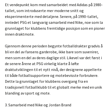
Et vendepunkt kom med samarbeidet med Adidas på 1980-
tallet, som introduserte mer moderne snitt og
eksperimenterte med detaljene. Senere, på 1990-tallet,
innledet PSG et langvarig samarbeid med Nike, noe som la
grunnlaget for klubbens fremtidige posisjon som en pioner
innen draktmote.
Gjennom denne perioden begynte fotballdrakter gradvis å
bli en del av fansens garderobe, ikke bare som suvenirer,
men som en del av deres daglige stil. Likevel var det først i
de senere årene at PSG virkelig klarte å løfte
draktutviklingen til et nytt nivå, der designene appellerte
til både fotballsupportere og motebevisste forbrukere.
Dette la grunnlaget for klubbens overgang fra en
tradisjonell fotballklubb til et globalt merke med en unik
blanding av sport og mote.
3. Samarbeid med Nike og Jordan Brand