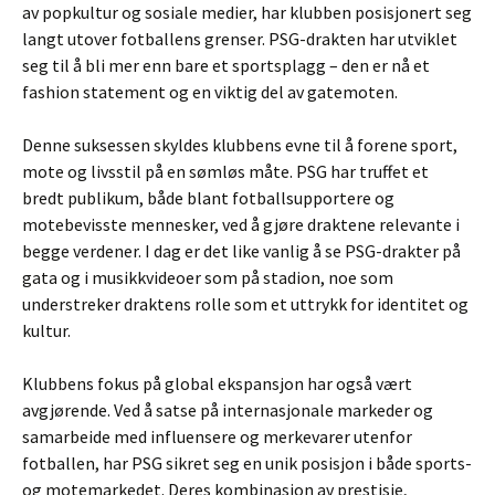
av popkultur og sosiale medier, har klubben posisjonert seg
langt utover fotballens grenser. PSG-drakten har utviklet
seg til å bli mer enn bare et sportsplagg – den er nå et
fashion statement og en viktig del av gatemoten.
Denne suksessen skyldes klubbens evne til å forene sport,
mote og livsstil på en sømløs måte. PSG har truffet et
bredt publikum, både blant fotballsupportere og
motebevisste mennesker, ved å gjøre draktene relevante i
begge verdener. I dag er det like vanlig å se PSG-drakter på
gata og i musikkvideoer som på stadion, noe som
understreker draktens rolle som et uttrykk for identitet og
kultur.
Klubbens fokus på global ekspansjon har også vært
avgjørende. Ved å satse på internasjonale markeder og
samarbeide med influensere og merkevarer utenfor
fotballen, har PSG sikret seg en unik posisjon i både sports-
og motemarkedet. Deres kombinasjon av prestisje,