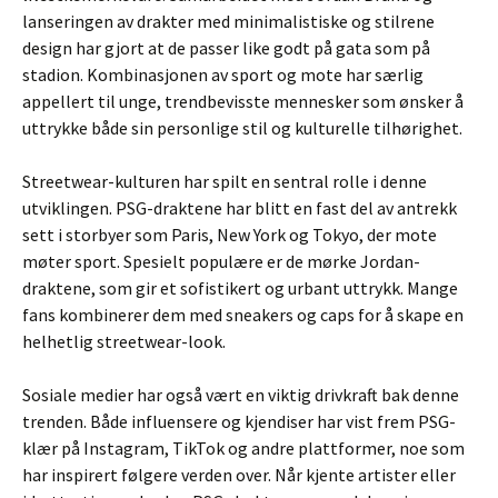
lanseringen av drakter med minimalistiske og stilrene
design har gjort at de passer like godt på gata som på
stadion. Kombinasjonen av sport og mote har særlig
appellert til unge, trendbevisste mennesker som ønsker å
uttrykke både sin personlige stil og kulturelle tilhørighet.
Streetwear-kulturen har spilt en sentral rolle i denne
utviklingen. PSG-draktene har blitt en fast del av antrekk
sett i storbyer som Paris, New York og Tokyo, der mote
møter sport. Spesielt populære er de mørke Jordan-
draktene, som gir et sofistikert og urbant uttrykk. Mange
fans kombinerer dem med sneakers og caps for å skape en
helhetlig streetwear-look.
Sosiale medier har også vært en viktig drivkraft bak denne
trenden. Både influensere og kjendiser har vist frem PSG-
klær på Instagram, TikTok og andre plattformer, noe som
har inspirert følgere verden over. Når kjente artister eller