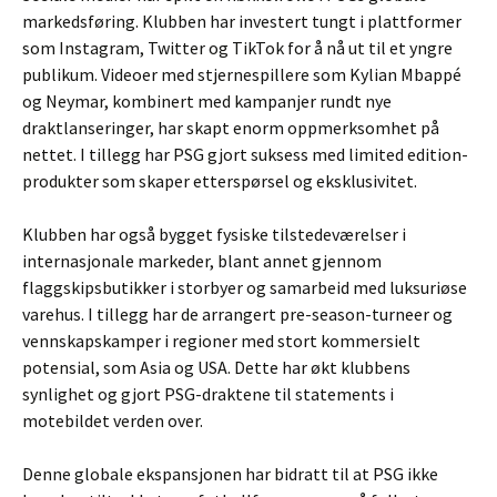
markedsføring. Klubben har investert tungt i plattformer
som Instagram, Twitter og TikTok for å nå ut til et yngre
publikum. Videoer med stjernespillere som Kylian Mbappé
og Neymar, kombinert med kampanjer rundt nye
draktlanseringer, har skapt enorm oppmerksomhet på
nettet. I tillegg har PSG gjort suksess med limited edition-
produkter som skaper etterspørsel og eksklusivitet.
Klubben har også bygget fysiske tilstedeværelser i
internasjonale markeder, blant annet gjennom
flaggskipsbutikker i storbyer og samarbeid med luksuriøse
varehus. I tillegg har de arrangert pre-season-turneer og
vennskapskamper i regioner med stort kommersielt
potensial, som Asia og USA. Dette har økt klubbens
synlighet og gjort PSG-draktene til statements i
motebildet verden over.
Denne globale ekspansjonen har bidratt til at PSG ikke