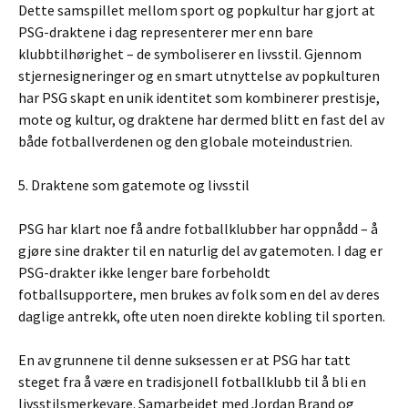
Dette samspillet mellom sport og popkultur har gjort at
PSG-draktene i dag representerer mer enn bare
klubbtilhørighet – de symboliserer en livsstil. Gjennom
stjernesigneringer og en smart utnyttelse av popkulturen
har PSG skapt en unik identitet som kombinerer prestisje,
mote og kultur, og draktene har dermed blitt en fast del av
både fotballverdenen og den globale moteindustrien.
5. Draktene som gatemote og livsstil
PSG har klart noe få andre fotballklubber har oppnådd – å
gjøre sine drakter til en naturlig del av gatemoten. I dag er
PSG-drakter ikke lenger bare forbeholdt
fotballsupportere, men brukes av folk som en del av deres
daglige antrekk, ofte uten noen direkte kobling til sporten.
En av grunnene til denne suksessen er at PSG har tatt
steget fra å være en tradisjonell fotballklubb til å bli en
livsstilsmerkevare. Samarbeidet med Jordan Brand og