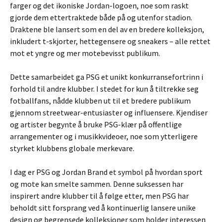
farger og det ikoniske Jordan-logoen, noe som raskt
gjorde dem ettertraktede både på og utenfor stadion.
Draktene ble lansert som en del av en bredere kolleksjon,
inkludert t-skjorter, hettegensere og sneakers – alle rettet
mot et yngre og mer motebevisst publikum.
Dette samarbeidet ga PSG et unikt konkurransefortrinn i
forhold til andre klubber. I stedet for kun å tiltrekke seg
fotballfans, nådde klubben ut til et bredere publikum
gjennom streetwear-entusiaster og influensere. Kjendiser
og artister begynte å bruke PSG-klær på offentlige
arrangementer og i musikkvideoer, noe som ytterligere
styrket klubbens globale merkevare.
I dag er PSG og Jordan Brand et symbol på hvordan sport
og mote kan smelte sammen. Denne suksessen har
inspirert andre klubber til å følge etter, men PSG har
beholdt sitt forsprang ved å kontinuerlig lansere unike
design og begrensede kolleksjoner som holder interessen