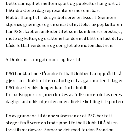
Dette samspillet mellom sport og popkultur har gjort at
PSG-draktene i dag representerer mer enn bare
klubbtilhørighet – de symboliserer en livsstil. Gjennom
stjernesigneringer og en smart utnyttelse av popkulturen
har PSG skapt en unik identitet som kombinerer prestisje,
mote og kultur, og draktene har dermed blitt en fast del av
både fotballverdenen og den globale moteindustrien.
5. Draktene som gatemote og livsstil
PSG har klart noe få andre fotballklubber har oppnådd – å
gjøre sine drakter til en naturlig del av gatemoten. I dag er
PSG-drakter ikke lenger bare forbeholdt
fotballsupportere, men brukes av folk som en del av deres
daglige antrekk, ofte uten noen direkte kobling til sporten.
En av grunnene til denne suksessen er at PSG har tatt
steget fra å være en tradisjonell fotballklubb til å bli en
livsstilsmerkevare. Samarbeidet med Jordan Brand og