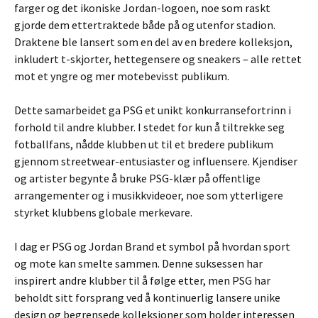
farger og det ikoniske Jordan-logoen, noe som raskt
gjorde dem ettertraktede både på og utenfor stadion.
Draktene ble lansert som en del av en bredere kolleksjon,
inkludert t-skjorter, hettegensere og sneakers – alle rettet
mot et yngre og mer motebevisst publikum.
Dette samarbeidet ga PSG et unikt konkurransefortrinn i
forhold til andre klubber. I stedet for kun å tiltrekke seg
fotballfans, nådde klubben ut til et bredere publikum
gjennom streetwear-entusiaster og influensere. Kjendiser
og artister begynte å bruke PSG-klær på offentlige
arrangementer og i musikkvideoer, noe som ytterligere
styrket klubbens globale merkevare.
I dag er PSG og Jordan Brand et symbol på hvordan sport
og mote kan smelte sammen. Denne suksessen har
inspirert andre klubber til å følge etter, men PSG har
beholdt sitt forsprang ved å kontinuerlig lansere unike
design og begrensede kolleksjoner som holder interessen