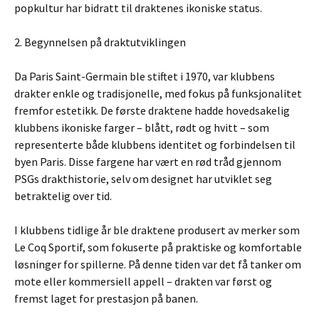
popkultur har bidratt til draktenes ikoniske status.
2. Begynnelsen på draktutviklingen
Da Paris Saint-Germain ble stiftet i 1970, var klubbens
drakter enkle og tradisjonelle, med fokus på funksjonalitet
fremfor estetikk. De første draktene hadde hovedsakelig
klubbens ikoniske farger – blått, rødt og hvitt – som
representerte både klubbens identitet og forbindelsen til
byen Paris. Disse fargene har vært en rød tråd gjennom
PSGs drakthistorie, selv om designet har utviklet seg
betraktelig over tid.
I klubbens tidlige år ble draktene produsert av merker som
Le Coq Sportif, som fokuserte på praktiske og komfortable
løsninger for spillerne. På denne tiden var det få tanker om
mote eller kommersiell appell – drakten var først og
fremst laget for prestasjon på banen.