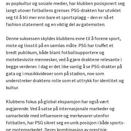
av popkultur og sosiale medier, har klubben posisjonert seg
langt utover fotballens grenser. PSG-drakten har utviklet
seg til å bli mer enn bare et sportsplagg – den er nå et
fashion statement og en viktig del av gatemoten.
Denne suksessen skyldes klubbens evne til å forene sport,
mote og livsstil på en sømløs måte. PSG har truffet et
bredt publikum, både blant fotballsupportere og
motebevisste mennesker, ved å gjøre draktene relevante i
begge verdener. I dag er det like vanlig å se PSG-drakter på
gata og i musikkvideoer som på stadion, noe som
understreker draktens rolle som et uttrykk for identitet og
kultur.
Klubbens fokus på global ekspansjon har også vært
avgjørende. Ved å satse på internasjonale markeder og
samarbeide med influensere og merkevarer utenfor
fotballen, har PSG sikret seg en unik posisjon i både sports-
og motemarkedet. Deres kombinasjon av prestisje,