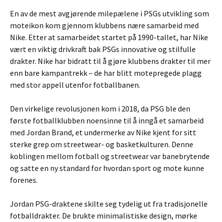
En av de mest avgjørende milepælene i PSGs utvikling som
moteikon kom gjennom klubbens nære samarbeid med
Nike. Etter at samarbeidet startet på 1990-tallet, har Nike
vært en viktig drivkraft bak PSGs innovative og stilfulle
drakter. Nike har bidratt til å gjøre klubbens drakter til mer
enn bare kampantrekk – de har blitt motepregede plagg
med stor appell utenfor fotballbanen.
Den virkelige revolusjonen kom i 2018, da PSG ble den
første fotballklubben noensinne til å inngå et samarbeid
med Jordan Brand, et undermerke av Nike kjent for sitt
sterke grep om streetwear- og basketkulturen. Denne
koblingen mellom fotball og streetwear var banebrytende
og satte en ny standard for hvordan sport og mote kunne
forenes.
Jordan PSG-draktene skilte seg tydelig ut fra tradisjonelle
fotballdrakter. De brukte minimalistiske design, mørke