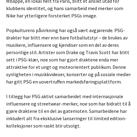
Mbappé, en lokal helt fra Paris, blitt et ansikt utad for
klubbens identitet, og hans samarbeid med merker som
Nike har ytterligere forsterket PSGs image.
Popkulturens påvirkning har også vært avgjørende. PSG-
drakter har blitt mer enn bare fotballutstyr – de brukes av
musikere, influensere og kjendiser som en del av deres
personlige stil. Artister som Drake og Travis Scott har blitt
sett i PSG-klær, noe som har gjort draktene enda mer
attraktive for et ungt og moteorientert publikum. Denne
synligheten i musikkvideoer, konserter og på sosiale medier
har gitt PSG en uovertruffen markedsføringsplattform.
I tillegg har PSG aktivt samarbeidet med internasjonale
influensere og streetwear-merker, noe som har bidratt til å
gjøre draktene til en del av gatemoten. Samarbeidene har
inkludert alt fra eksklusive lanseringer til limited edition-
kolleksjoner som raskt blir utsolgt.