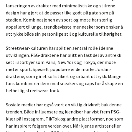
lanseringen av drakter med minimalistiske og stilrene
design har gjort at de passer like godt på gata som på
stadion. Kombinasjonen av sport og mote har særlig
appellert til unge, trendbevisste mennesker som ønsker å
uttrykke både sin personlige stil og kulturelle tilhørighet.
Streetwear-kulturen har spilt en sentral rolle i denne
utviklingen. PSG-draktene har blitt en fast del av antrekk
sett i storbyer som Paris, New York og Tokyo, der mote
møter sport. Spesielt populære er de mørke Jordan-
draktene, som gir et sofistikert og urbant uttrykk. Mange
fans kombinerer dem med sneakers og caps for å skape en
helhetlig streetwear-look.
Sosiale medier har også vært en viktig drivkraft bak denne
trenden. Både influensere og kjendiser har vist frem PSG-
klær på Instagram, TikTok og andre plattformer, noe som
har inspirert følgere verden over. Når kjente artister eller