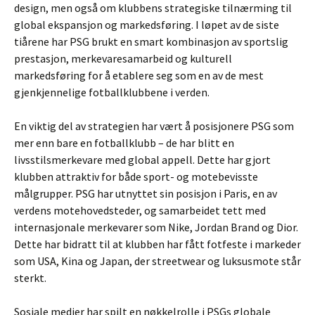
design, men også om klubbens strategiske tilnærming til
global ekspansjon og markedsføring. I løpet av de siste
tiårene har PSG brukt en smart kombinasjon av sportslig
prestasjon, merkevaresamarbeid og kulturell
markedsføring for å etablere seg som en av de mest
gjenkjennelige fotballklubbene i verden.
En viktig del av strategien har vært å posisjonere PSG som
mer enn bare en fotballklubb – de har blitt en
livsstilsmerkevare med global appell. Dette har gjort
klubben attraktiv for både sport- og motebevisste
målgrupper. PSG har utnyttet sin posisjon i Paris, en av
verdens motehovedsteder, og samarbeidet tett med
internasjonale merkevarer som Nike, Jordan Brand og Dior.
Dette har bidratt til at klubben har fått fotfeste i markeder
som USA, Kina og Japan, der streetwear og luksusmote står
sterkt.
Sosiale medier har spilt en nøkkelrolle i PSGs globale