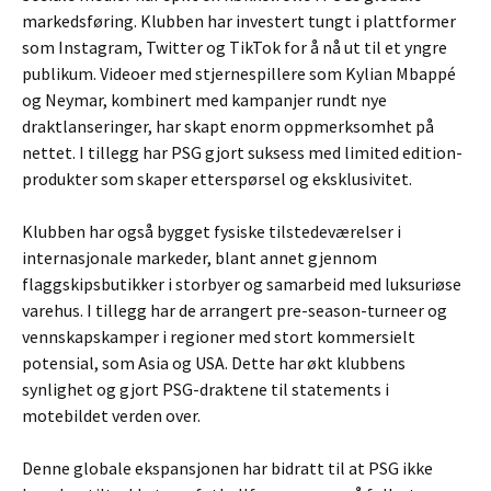
markedsføring. Klubben har investert tungt i plattformer
som Instagram, Twitter og TikTok for å nå ut til et yngre
publikum. Videoer med stjernespillere som Kylian Mbappé
og Neymar, kombinert med kampanjer rundt nye
draktlanseringer, har skapt enorm oppmerksomhet på
nettet. I tillegg har PSG gjort suksess med limited edition-
produkter som skaper etterspørsel og eksklusivitet.
Klubben har også bygget fysiske tilstedeværelser i
internasjonale markeder, blant annet gjennom
flaggskipsbutikker i storbyer og samarbeid med luksuriøse
varehus. I tillegg har de arrangert pre-season-turneer og
vennskapskamper i regioner med stort kommersielt
potensial, som Asia og USA. Dette har økt klubbens
synlighet og gjort PSG-draktene til statements i
motebildet verden over.
Denne globale ekspansjonen har bidratt til at PSG ikke