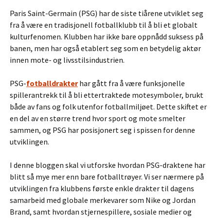
Paris Saint-Germain (PSG) har de siste tiårene utviklet seg
fra å være en tradisjonell fotballklubb til å bli et globalt
kulturfenomen. Klubben har ikke bare oppnådd suksess på
banen, men har også etablert seg som en betydelig aktør
innen mote- og livsstilsindustrien.
PSG-
fotballdrakter
har gått fra å være funksjonelle
spillerantrekk til å bli ettertraktede motesymboler, brukt
både av fans og folk utenfor fotballmiljøet. Dette skiftet er
en del av en større trend hvor sport og mote smelter
sammen, og PSG har posisjonert seg i spissen for denne
utviklingen.
I denne bloggen skal vi utforske hvordan PSG-draktene har
blitt så mye mer enn bare fotballtrøyer. Vi ser nærmere på
utviklingen fra klubbens første enkle drakter til dagens
samarbeid med globale merkevarer som Nike og Jordan
Brand, samt hvordan stjernespillere, sosiale medier og