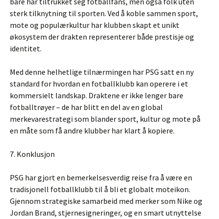
bare har tiltrukket seg fotballfans, men også folk uten
sterk tilknytning til sporten. Ved å koble sammen sport,
mote og populærkultur har klubben skapt et unikt
økosystem der drakten representerer både prestisje og
identitet.
Med denne helhetlige tilnærmingen har PSG satt en ny
standard for hvordan en fotballklubb kan operere i et
kommersielt landskap. Draktene er ikke lenger bare
fotballtrøyer – de har blitt en del av en global
merkevarestrategi som blander sport, kultur og mote på
en måte som få andre klubber har klart å kopiere.
7. Konklusjon
PSG har gjort en bemerkelsesverdig reise fra å være en
tradisjonell fotballklubb til å bli et globalt moteikon.
Gjennom strategiske samarbeid med merker som Nike og
Jordan Brand, stjernesigneringer, og en smart utnyttelse