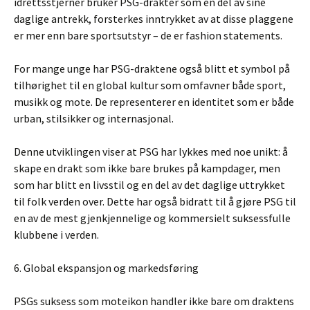
idrettsstjerner bruker PSG-drakter som en del av sine
daglige antrekk, forsterkes inntrykket av at disse plaggene
er mer enn bare sportsutstyr – de er fashion statements.
For mange unge har PSG-draktene også blitt et symbol på
tilhørighet til en global kultur som omfavner både sport,
musikk og mote. De representerer en identitet som er både
urban, stilsikker og internasjonal.
Denne utviklingen viser at PSG har lykkes med noe unikt: å
skape en drakt som ikke bare brukes på kampdager, men
som har blitt en livsstil og en del av det daglige uttrykket
til folk verden over. Dette har også bidratt til å gjøre PSG til
en av de mest gjenkjennelige og kommersielt suksessfulle
klubbene i verden.
6. Global ekspansjon og markedsføring
PSGs suksess som moteikon handler ikke bare om draktens