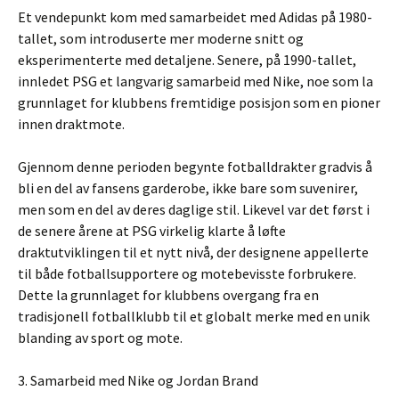
Et vendepunkt kom med samarbeidet med Adidas på 1980-
tallet, som introduserte mer moderne snitt og
eksperimenterte med detaljene. Senere, på 1990-tallet,
innledet PSG et langvarig samarbeid med Nike, noe som la
grunnlaget for klubbens fremtidige posisjon som en pioner
innen draktmote.
Gjennom denne perioden begynte fotballdrakter gradvis å
bli en del av fansens garderobe, ikke bare som suvenirer,
men som en del av deres daglige stil. Likevel var det først i
de senere årene at PSG virkelig klarte å løfte
draktutviklingen til et nytt nivå, der designene appellerte
til både fotballsupportere og motebevisste forbrukere.
Dette la grunnlaget for klubbens overgang fra en
tradisjonell fotballklubb til et globalt merke med en unik
blanding av sport og mote.
3. Samarbeid med Nike og Jordan Brand