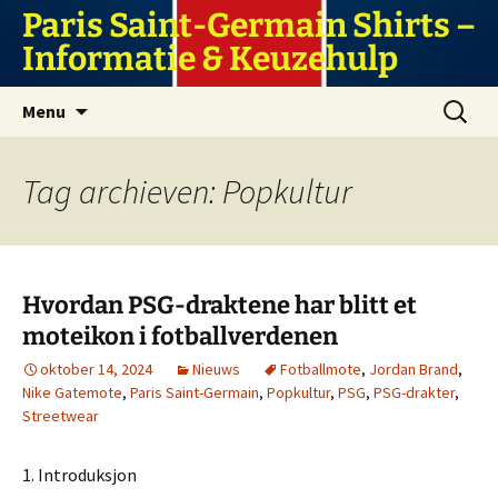
Ga
Paris Saint-Germain Shirts –
naar
Informatie & Keuzehulp
de
inhoud
Zoeken
Menu
naar:
Tag archieven: Popkultur
Hvordan PSG-draktene har blitt et
moteikon i fotballverdenen
oktober 14, 2024
Nieuws
Fotballmote
,
Jordan Brand
,
Nike Gatemote
,
Paris Saint-Germain
,
Popkultur
,
PSG
,
PSG-drakter
,
Streetwear
1. Introduksjon