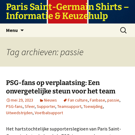
Ga
Paris Saint-Germain Shirts –
naar
Informatie & Keuzehulp
de
inhoud
Zoeken
Menu
naar:
Tag archieven: passie
PSG-fans op verplaatsing: Een
onvergetelijke steun voor het team
mei 29, 2023
Nieuws
Fan culture
,
Fanbase
,
passie
,
PSG-fans
,
Sfeer
,
Supporter
,
Teamsupport
,
Toewijding
,
Uitwedstrijden
,
Voetbalsupport
Het hartstochtelijke supporterslegioen van Paris Saint-